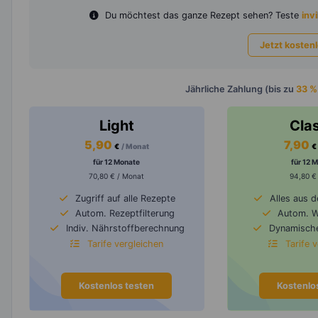
Du möchtest das ganze Rezept sehen? Teste
invi
Jetzt kosten
Jährliche Zahlung (bis zu
33 %
Light
Cla
5,90
7,90
€
/ Monat
€
für 12 Monate
für 12 
70,80 € / Monat
94,80 €
Zugriff auf alle Rezepte
Alles aus 
Autom. Rezeptfilterung
Autom. 
Indiv. Nährstoffberechnung
Dynamische
Tarife vergleichen
Tarife 
Kostenlos testen
Kostenlo