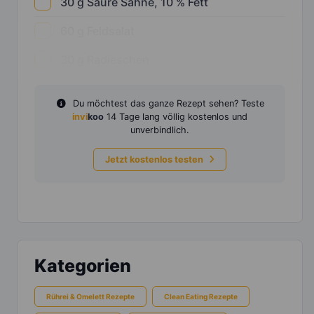
30
g
Saure Sahne, 10 % Fett
60
g
Feldsalat
30
g
Radieschen
Du möchtest das ganze Rezept sehen? Teste
invi
koo
14 Tage lang völlig kostenlos und
unverbindlich.
Jetzt kostenlos testen
Kategorien
Rührei & Omelett Rezepte
Clean Eating Rezepte