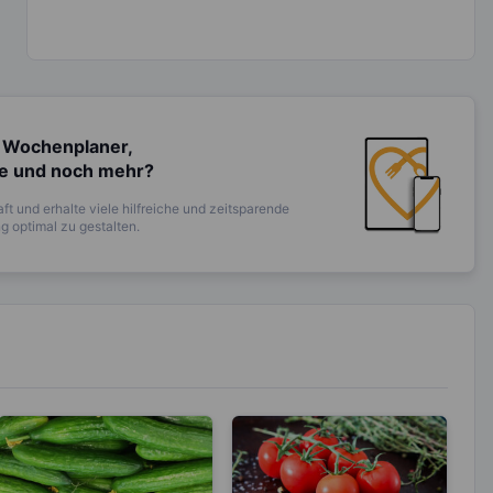
 Wochenplaner,
te und noch mehr?
ft und erhalte viele hilfreiche und zeitsparende
 optimal zu gestalten.