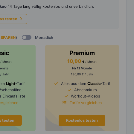
koo
14 Tage lang völlig kostenlos und unverbindlich.
los testen
 SPAREN
)
Monatlich
ssic
Premium
10,90
/ Monat
€
/ Monat
Monate
für 12 Monate
 / Jahr
130,80 € / Jahr
dem
Light
-Tarif
Alles aus dem
Classic
-Tarif
Wochenpläne
Abnehmkurs
 Einkaufsliste
Workout-Videos
vergleichen
Tarife vergleichen
s testen
Kostenlos testen