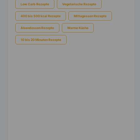
Low Carb Rezepte
Vegetarische Rezepte
400 bis 500 kcal Rezepte
Mittagessen Rezepte
Abendessen Rezepte
Warme Küche
10 bis 20 Minuten Rezepte