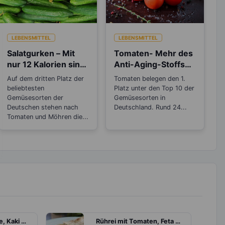
LEBENSMITTEL
LEBENSMITTEL
Salatgurken – Mit
Tomaten- Mehr des
nur 12 Kalorien sind
Anti-Aging-Stoffs
sie wahre
Lycopin durchs
Auf dem dritten Platz der
Tomaten belegen den 1.
Schlankmacher!
Einkochen?
beliebtesten
Platz unter den Top 10 der
Gemüsesorten der
Gemüsesorten in
Deutschen stehen nach
Deutschland. Rund 24...
Tomaten und Möhren die...
Joghurt mit Banane, Kaki und Haferflocken
Rührei mit Tomaten, Feta und Tortilla