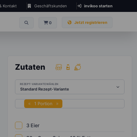
 & Kontakt
Geschäftskunden
invikoo starten
Jetzt registrieren
0
Zutaten
REZEPT-VARIANTE WÄHLEN
1 Portion
3
Eier