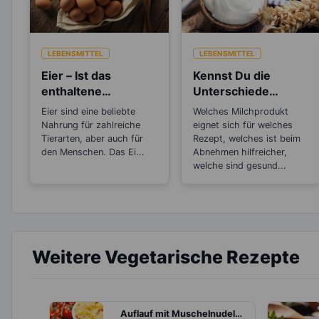
LEBENSMITTEL
LEBENSMITTEL
Eier – Ist das
Kennst Du die
enthaltene
Unterschiede
Cholesterin
zwischen Sahne,
Eier sind eine beliebte
Welches Milchprodukt
gesundheitsschädlic
Saurer Sahne,
Nahrung für zahlreiche
eignet sich für welches
h?
Creme Fraiche,
Tierarten, aber auch für
Rezept, welches ist beim
den Menschen. Das Ei...
Schmand und Co?
Abnehmen hilfreicher,
welche sind gesund...
Weitere Vegetarische Rezepte
Auflauf mit Muschelnudeln, Tomaten und Mozzarella