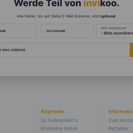
Werde Teil von
invi
koo
.
Alle Felder, bis auf Deine E-Mail Adresse, sind
optional
.
DEIN TAGESBEDARF
AME
NACHNAME
 E-MAIL ADRESSE
Angebote
Informati
So funktioniert's
Zum Konto
Kostenlos testen
Ratgeber