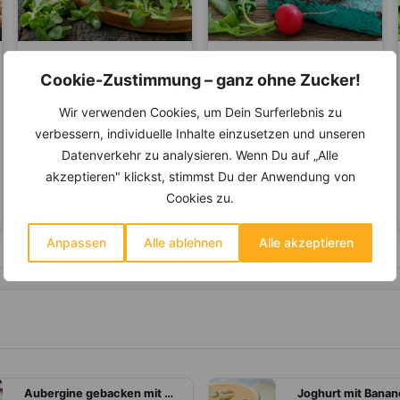
LEBENSMITTEL
LEBENSMITTEL
Cookie-Zustimmung – ganz ohne Zucker!
Feldsalat – Die
Radieschen – Ein
Wir verwenden Cookies, um Dein Surferlebnis zu
Nummer 1 unter den
wahres Antibiotikum
Eisenlieferanten
verbessern, individuelle Inhalte einzusetzen und unseren
Als Wintergemüse hat der
Tatsächlich ist die
Datenverkehr zu analysieren. Wenn Du auf „Alle
Feldsalat von Oktober bis
Herkunft der Radieschen
April Saison. Das Gute am
unbekannt. Fest steht nur,
akzeptieren" klickst, stimmst Du der Anwendung von
Feldsalat ist,...
dass sie schon seit dem...
Cookies zu.
Anpassen
Alle ablehnen
Alle akzeptieren
Aubergine gebacken mit Tomatensauce