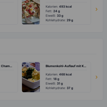
Kalorien:
493 kcal
›
Fett:
24 g
Eiweiß:
33 g
Kohlehydrate:
29 g
Bohneneintopf mit Champignons und Tomaten
Blumenkohl-Auflauf mit Kartoffeln und Spinat
Kalorien:
468 kcal
›
Fett:
18 g
Eiweiß:
31 g
Kohlehydrate:
37 g