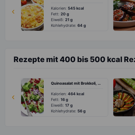
‹
Kalorien:
545 kcal
Fett:
20 g
Eiweiß:
21 g
Kohlehydrate:
64 g
Rezepte mit 400 bis 500 kcal R
Quinoasalat mit Brokkoli, Granatapfel und Zitrone
‹
Kalorien:
464 kcal
Fett:
16 g
Eiweiß:
17 g
Kohlehydrate:
56 g