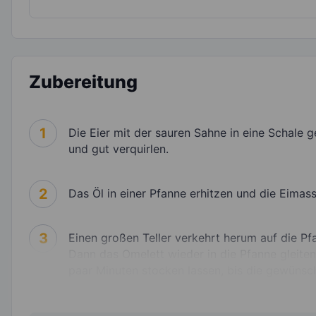
Zubereitung
1
Die Eier mit der sauren Sahne in eine Schale
und gut verquirlen.
2
Das Öl in einer Pfanne erhitzen und die Eimass
3
Einen großen Teller verkehrt herum auf die P
Dann das Omelett wieder in die Pfanne gleiten
paar Minuten stocken lassen, bis die gewünscht