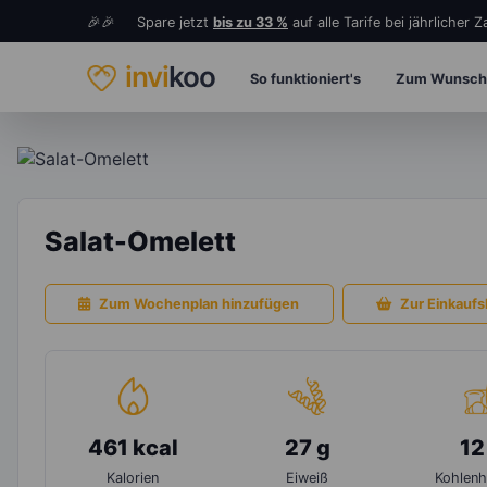
🎉🎉 Spare jetzt
bis zu 33 %
auf alle Tarife bei jährlicher 
invi
koo
So funktioniert's
Zum Wunsch
Salat-Omelett
Zum Wochenplan hinzufügen
Zur Einkaufsl
461 kcal
27 g
12
Kalorien
Eiweiß
Kohlenh