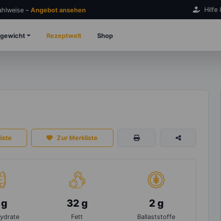
Hilfe
Zahlweise –
Angebot ansehen
gewicht
Rezeptwelt
Shop
iste
Zur Merkliste
 g
32 g
2 g
ydrate
Fett
Ballaststoffe