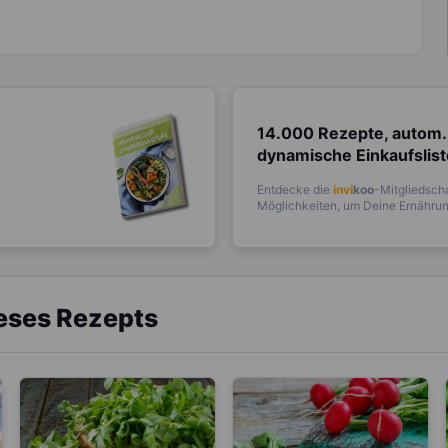
14.000 Rezepte, autom.
dynamische Einkaufslis
Entdecke die
invi
koo
-Mitgliedscha
Möglichkeiten, um Deine Ernährung
ieses Rezepts