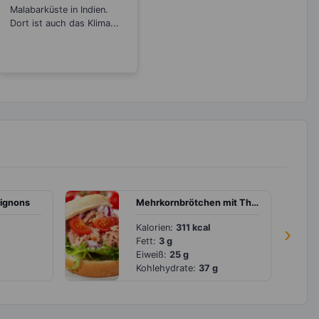
Malabarküste in Indien.
Dort ist auch das Klima...
pignons
Mehrkornbrötchen mit Thunfisch und Tomaten
Kalorien:
311 kcal
›
Fett:
3 g
Eiweiß:
25 g
Kohlehydrate:
37 g