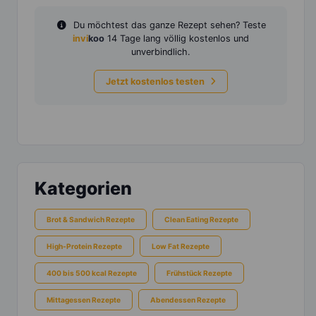
Du möchtest das ganze Rezept sehen? Teste
invi
koo
14 Tage lang völlig kostenlos und
unverbindlich.
Jetzt kostenlos testen
Kategorien
Brot & Sandwich Rezepte
Clean Eating Rezepte
High-Protein Rezepte
Low Fat Rezepte
400 bis 500 kcal Rezepte
Frühstück Rezepte
Mittagessen Rezepte
Abendessen Rezepte