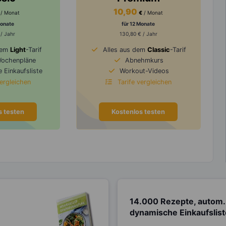
10,90
/ Monat
€
/ Monat
Monate
für 12 Monate
 / Jahr
130,80 € / Jahr
dem
Light
-Tarif
Alles aus dem
Classic
-Tarif
Wochenpläne
Abnehmkurs
 Einkaufsliste
Workout-Videos
vergleichen
Tarife vergleichen
s testen
Kostenlos testen
14.000 Rezepte, autom.
dynamische Einkaufslis