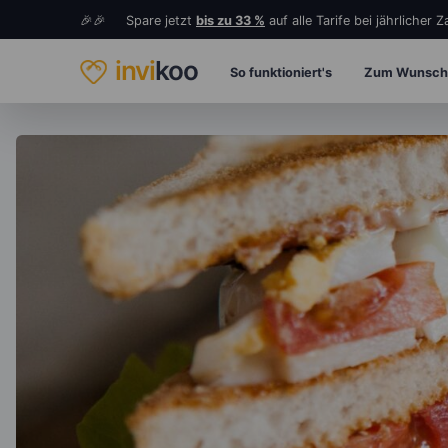
🎉🎉 Spare jetzt
bis zu 33 %
auf alle Tarife bei jährlicher 
invi
koo
So funktioniert's
Zum Wunsch