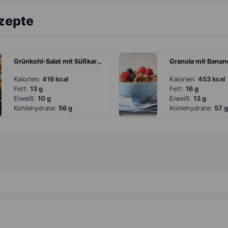
ezepte
Grünkohl-Salat mit Süßkartoffeln und Tomaten
Kalorien:
416 kcal
Kalorien:
453 kcal
Fett:
13 g
Fett:
16 g
Eiweiß:
10 g
Eiweiß:
13 g
Kohlehydrate:
56 g
Kohlehydrate:
57 g