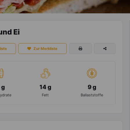
und Ei
iste
Zur Merkliste
 g
14 g
9 g
ydrate
Fett
Ballaststoffe