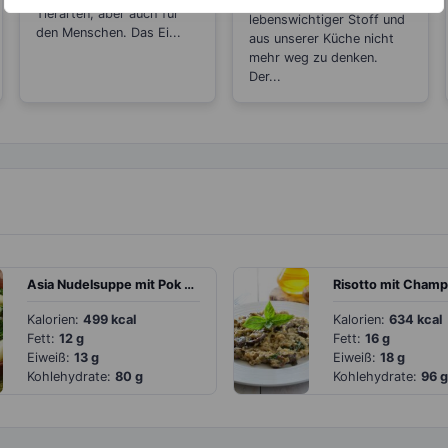
Salz ist ein
h?
Tierarten, aber auch für
lebenswichtiger Stoff und
den Menschen. Das Ei...
aus unserer Küche nicht
mehr weg zu denken.
Der...
Asia Nudelsuppe mit Pok Choi, Frühlingszwiebeln und Pilzen
Risotto mit Cham
Kalorien:
499 kcal
Kalorien:
634 kcal
Fett:
12 g
Fett:
16 g
Eiweiß:
13 g
Eiweiß:
18 g
Kohlehydrate:
80 g
Kohlehydrate:
96 g