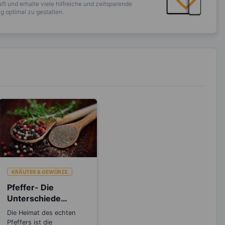
ft und erhalte viele hilfreiche und zeitsparende
 optimal zu gestalten.
KRÄUTER & GEWÜRZE
Pfeffer- Die
Unterschiede
zwischen den
Die Heimat des echten
Sorten
Pfeffers ist die