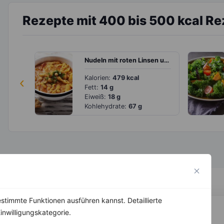
Rezepte mit 400 bis 500 kcal R
Nudeln mit roten Linsen und Paprika
‹
Kalorien:
479 kcal
Fett:
14 g
Eiweiß:
18 g
Kohlehydrate:
67 g
stimmte Funktionen ausführen kannst. Detaillierte
inwilligungskategorie.