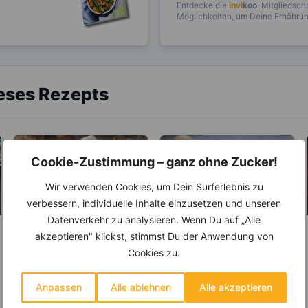
Entdecke die
invi
koo
-Mitgliedscha
Möglichkeiten, um Deine Ernährung
ieses Rezepts
Cookie-Zustimmung – ganz ohne Zucker!
Wir verwenden Cookies, um Dein Surferlebnis zu
verbessern, individuelle Inhalte einzusetzen und unseren
Datenverkehr zu analysieren. Wenn Du auf „Alle
akzeptieren" klickst, stimmst Du der Anwendung von
LEBENSMITTEL
ABNEHMEN
Cookies zu.
KRÄUTER & GEWÜRZE
Eier – Ist das
enthaltene
Salz – Die
Cholesterin
Anpassen
Alle ablehnen
Alle akzeptieren
Abnehmbremse
Eier sind eine beliebte
gesundheitsschädlic
Nahrung für zahlreiche