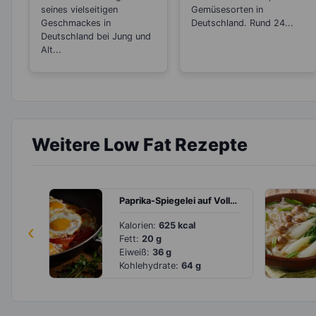
seines vielseitigen
Gemüsesorten in
Geschmackes in
Deutschland. Rund 24...
Deutschland bei Jung und
Alt...
Weitere Low Fat Rezepte
Paprika-Spiegelei auf Vollkornbrot
‹
Kalorien:
625 kcal
Fett:
20 g
Eiweiß:
36 g
Kohlehydrate:
64 g