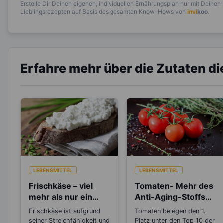
Erstelle Dir Deinen eigenen, individuellen Ernährungsplan nur mit Deinen
Lieblingsrezepten auf Basis des gesamten Know-Hows von
invi
koo
.
Erfahre mehr über die Zutaten d
LEBENSMITTEL
LEBENSMITTEL
Frischkäse – viel
Tomaten- Mehr des
mehr als nur ein
Anti-Aging-Stoffs
Brotaufstrich
Lycopin durchs
Frischkäse ist aufgrund
Tomaten belegen den 1.
Einkochen?
seiner Streichfähigkeit und
Platz unter den Top 10 der