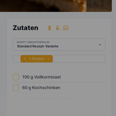
Zutaten
REZEPT-VARIANTE WÄHLEN
1 Portion
100
g
Vollkorntoast
60
g
Kochschinken
30
g
Frischkäse, 5 % Fett
2
Tomaten