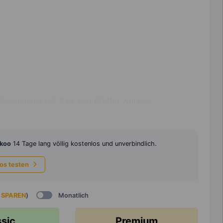
Geschmack mit Salz und Pfeffer würzen.
koo
14 Tage lang völlig kostenlos und unverbindlich.
los testen
 SPAREN
)
Monatlich
ssic
Premium