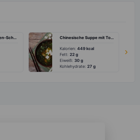
Granola mit Bananen-Schokomilch, Walnüssen und Kernen
Chinesische Suppe mit Tofu
Kalorien:
449 kcal
›
Fett:
22 g
Eiweiß:
30 g
Kohlehydrate:
27 g