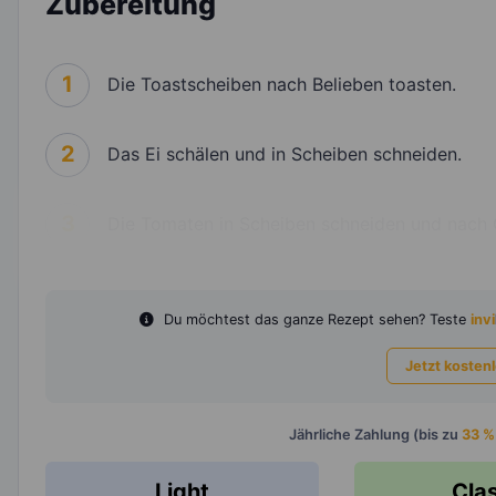
Zubereitung
1
Die Toastscheiben nach Belieben toasten.
2
Das Ei schälen und in Scheiben schneiden.
3
Die Tomaten in Scheiben schneiden und nach 
Du möchtest das ganze Rezept sehen? Teste
invi
Jetzt kosten
Jährliche Zahlung (bis zu
33 %
Light
Cla