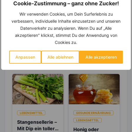
Cookie-Zustimmung – ganz ohne Zucker!
Entdecke die
invi
koo
-Mitgliedschaft und erhalte
viele hilfreiche und zeitsparende Möglichkeiten,
Wir verwenden Cookies, um Dein Surferlebnis zu
um Deine Ernährung optimal zu gestalten.
verbessern, individuelle Inhalte einzusetzen und unseren
Datenverkehr zu analysieren. Wenn Du auf „Alle
akzeptieren" klickst, stimmst Du der Anwendung von
Cookies zu.
Erfahre mehr über die Zutaten
dieses Rezepts
Anpassen
Alle ablehnen
Alle akzeptieren
LEBENSMITTEL
GESUNDE ERNÄHRUNG
LEBENSMITTEL
Stangensellerie –
Mit Dip ein toller
Honig oder