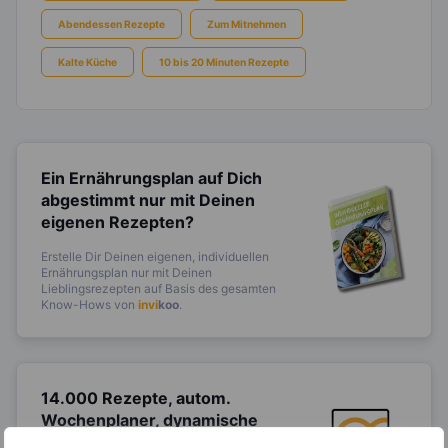
Abendessen Rezepte
Zum Mitnehmen
Kalte Küche
10 bis 20 Minuten Rezepte
Ein Ernährungsplan auf Dich
abgestimmt
nur mit Deinen
eigenen Rezepten?
Erstelle Dir Deinen eigenen, individuellen
Ernährungsplan nur mit Deinen
Lieblingsrezepten auf Basis des gesamten
Know-Hows von
invi
koo
.
14.000 Rezepte, autom.
Wochenplaner,
dynamische
Einkaufsliste und noch mehr?