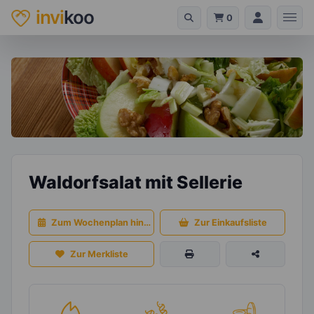
invi
koo
0
Waldorfsalat mit Sellerie
Zum Wochenplan hinzufügen
Zur Einkaufsliste
Zur Merkliste