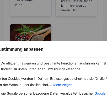
und aus unserer Küche
gehört....
nicht mehr weg zu
denken. Der...
 Zustimmung anpassen
KRÄUTER & GEWÜRZE
Pfeffer- Die
Du effizient navigieren und bestimmte Funktionen ausführen kannst. 
Unterschiede
 findest Du unten unter jeder Einwilligungskategorie.
zwischen den
Die Heimat des echten
erten Cookies werden in Deinem Browser gespeichert, da sie für die 
Sorten
Pfeffers ist die
 der Website unerlässlich sind....
Mehr zeigen
Malabarküste in Indien.
Dort ist auch das
 wie Google personenbezogene Daten verarbeitet, besuche:
Google 
Klima...