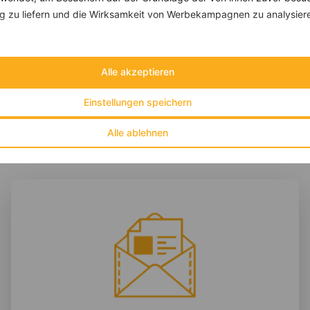
Baguette mit Tomaten und veganem Mozzarella
 zu liefern und die Wirksamkeit von Werbekampagnen zu analysier
‹
Kalorien:
487 kcal
›
Fett:
17 g
Eiweiß:
13 g
Kohlehydrate:
66 g
Alle akzeptieren
Einstellungen speichern
Alle ablehnen