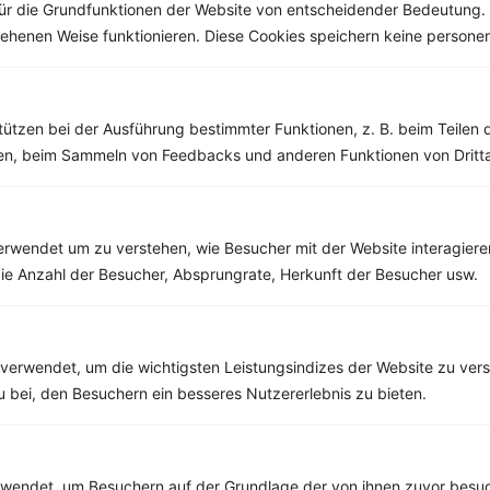
ür die Grundfunktionen der Website von entscheidender Bedeutung. 
esehenen Weise funktionieren. Diese Cookies speichern keine perso
Weitere Vegetarische Rezepte
tützen bei der Ausführung bestimmter Funktionen, z. B. beim Teilen 
men, beim Sammeln von Feedbacks und anderen Funktionen von Dritta
Pfirsich-Beeren-Smoothie
‹
Kalorien:
310 kcal
›
Fett:
4 g
Eiweiß:
4 g
rwendet um zu verstehen, wie Besucher mit der Website interagiere
Kohlehydrate:
50 g
ie Anzahl der Besucher, Absprungrate, Herkunft der Besucher usw.
verwendet, um die wichtigsten Leistungsindizes der Website zu ver
Rezepte mit 400 bis 500 kcal
zu bei, den Besuchern ein besseres Nutzererlebnis zu bieten.
Rezepte
endet, um Besuchern auf der Grundlage der von ihnen zuvor besuc