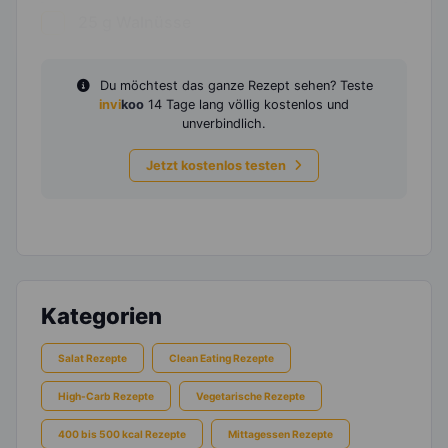
25
g
Walnüsse
Du möchtest das ganze Rezept sehen? Teste
invi
koo
14 Tage lang völlig kostenlos und
unverbindlich.
Jetzt kostenlos testen
Kategorien
Salat Rezepte
Clean Eating Rezepte
High-Carb Rezepte
Vegetarische Rezepte
400 bis 500 kcal Rezepte
Mittagessen Rezepte