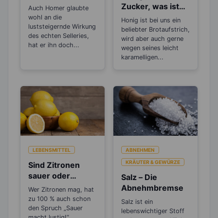
Snack beim
Zucker, was ist
Auch Homer glaubte
Abnehmen
gesünder?
wohl an die
Honig ist bei uns ein
luststeigernde Wirkung
beliebter Brotaufstrich,
des echten Selleries,
wird aber auch gerne
hat er ihn doch...
wegen seines leicht
karamelligen...
LEBENSMITTEL
ABNEHMEN
KRÄUTER & GEWÜRZE
Sind Zitronen
sauer oder
Salz – Die
basisch?
Abnehmbremse
Wer Zitronen mag, hat
zu 100 % auch schon
Salz ist ein
den Spruch „Sauer
lebenswichtiger Stoff
macht lustig!“