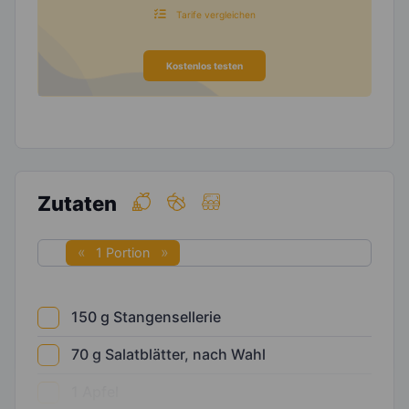
Tarife vergleichen
Kostenlos testen
Zutaten
1 Portion
150
g
Stangensellerie
70
g
Salatblätter, nach Wahl
1
Apfel