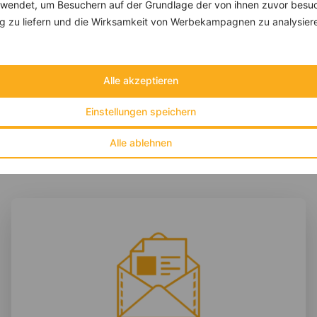
endet, um Besuchern auf der Grundlage der von ihnen zuvor besuc
Möhrensuppe mit Kresse und Orangensaft
 zu liefern und die Wirksamkeit von Werbekampagnen zu analysier
‹
Kalorien:
267 kcal
›
Fett:
14 g
Eiweiß:
5 g
Alle akzeptieren
Kohlehydrate:
22 g
Einstellungen speichern
Alle ablehnen