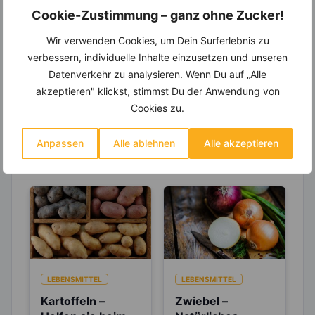
Einkaufsliste und noch mehr?
Cookie-Zustimmung – ganz ohne Zucker!
Entdecke die
invi
koo
-Mitgliedschaft und erhalte
Wir verwenden Cookies, um Dein Surferlebnis zu
viele hilfreiche und zeitsparende Möglichkeiten,
um Deine Ernährung optimal zu gestalten.
verbessern, individuelle Inhalte einzusetzen und unseren
Datenverkehr zu analysieren. Wenn Du auf „Alle
akzeptieren" klickst, stimmst Du der Anwendung von
Cookies zu.
Erfahre mehr über die Zutaten
dieses Rezepts
Anpassen
Alle ablehnen
Alle akzeptieren
LEBENSMITTEL
LEBENSMITTEL
Kartoffeln –
Zwiebel –