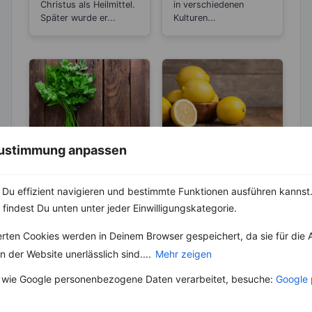
senkend
Christus als Heilmittel.
in verschiedenen
Später wurde er...
Kulturen...
 Zustimmung anpassen
KRÄUTER & GEWÜRZE
LEBENSMITTEL
Petersilie –
Sind Zitronen
Aktiviert die
sauer oder
Du effizient navigieren und bestimmte Funktionen ausführen kannst. 
Entgiftungsarbeit
basisch?
 findest Du unten unter jeder Einwilligungskategorie.
Petersilie gehört zur
Wer Zitronen mag, hat
von Niere und
Familie der
zu 100 % auch schon
Blase
Doldenblütler und
den Spruch „Sauer
erten Cookies werden in Deinem Browser gespeichert, da sie für die 
stammt aus
macht lustig!“
 der Website unerlässlich sind....
Mehr zeigen
Südosteuropa. Es ist
gehört....
eines der
 wie Google personenbezogene Daten verarbeitet, besuche:
Google 
bekanntesten...