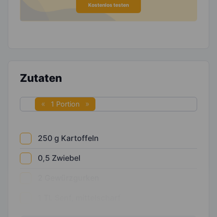
Kostenlos testen
Zutaten
1 Portion
250
g
Kartoffeln
0,5
Zwiebel
2
Gewürzgurken
1
TL
Senf, mittelscharf