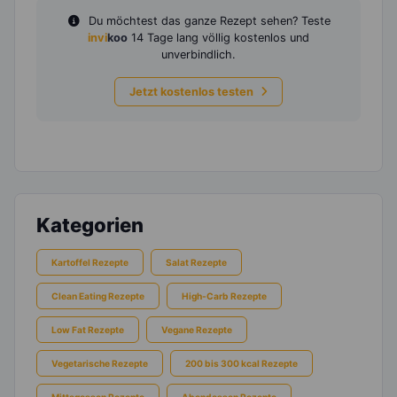
Du möchtest das ganze Rezept sehen? Teste
invi
koo
14 Tage lang völlig kostenlos und
unverbindlich.
Jetzt kostenlos testen
Kategorien
Kartoffel Rezepte
Salat Rezepte
Clean Eating Rezepte
High-Carb Rezepte
Low Fat Rezepte
Vegane Rezepte
Vegetarische Rezepte
200 bis 300 kcal Rezepte
Mittagessen Rezepte
Abendessen Rezepte