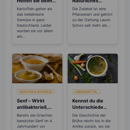
Helfen sie beim
Natürliches
Abnehmen oder
Antibiotikum und
Kartoffeln gelten als
Die Zwiebel ist eine
machen sie dick?
„Wunder“-
das beliebteste
Pflanzenart und gehört
Heilmittel
Gemüse in ganz
zu der Gattung Lauch.
Deutschland. Leider
Schon seit mehr als...
wurden sie vor allem
am...
KRÄUTER & GEWÜRZE
LEBENSMITTEL
Senf – Wirkt
Kennst du die
antibakteriell,
Unterschiede
entzündungshem
zwischen Brühe,
Bereits die Griechen
Die Geschichte der
mend und
Fond und
benutzten Senf im 4.
Brühe reicht bis in die
Blutdruck
Bouillon?
Jahrhundert vor
Antike zurück, wo sie