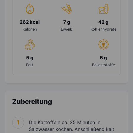
262 kcal
7 g
42 g
Kalorien
Eiweiß
Kohlenhydrate
5 g
6 g
Fett
Ballaststoffe
Zubereitung
1
Die Kartoffeln ca. 25 Minuten in
Salzwasser kochen. Anschließend kalt