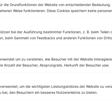
ür die Grundfunktionen der Website von entscheidender Bedeutung. 
esehenen Weise funktionieren. Diese Cookies speichern keine perso
Weitere Vegetarische Rezepte
tützen bei der Ausführung bestimmter Funktionen, z. B. beim Teilen 
men, beim Sammeln von Feedbacks und anderen Funktionen von Dritta
Smoothie Bowl mit Spinat, Kiwi und Bananen
‹
Kalorien:
398 kcal
›
Fett:
11 g
rwendet um zu verstehen, wie Besucher mit der Website interagiere
Eiweiß:
9 g
ie Anzahl der Besucher, Absprungrate, Herkunft der Besucher usw.
Kohlehydrate:
55 g
verwendet, um die wichtigsten Leistungsindizes der Website zu ver
Rezepte mit 200 bis 300 kcal
zu bei, den Besuchern ein besseres Nutzererlebnis zu bieten.
Rezepte