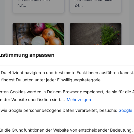
nur...
24...
 Zustimmung anpassen
LEBENSMITTEL
KRÄUTER & GEWÜRZE
Zwiebel –
Dill und seine
Du effizient navigieren und bestimmte Funktionen ausführen kannst. 
Natürliches
„magische“
 findest Du unten unter jeder Einwilligungskategorie.
Antibiotikum und
Wirkung
Die Zwiebel ist eine
Schon in der Antike
„Wunder“-
erten Cookies werden in Deinem Browser gespeichert, da sie für die 
Pflanzenart und gehört
war der Dill sehr
Heilmittel
zu der Gattung Lauch.
beliebt und ihm wurde
 der Website unerlässlich sind....
Mehr zeigen
Schon seit mehr als...
sogar eine magische...
 wie Google personenbezogene Daten verarbeitet, besuche:
Google 
ür die Grundfunktionen der Website von entscheidender Bedeutung. 