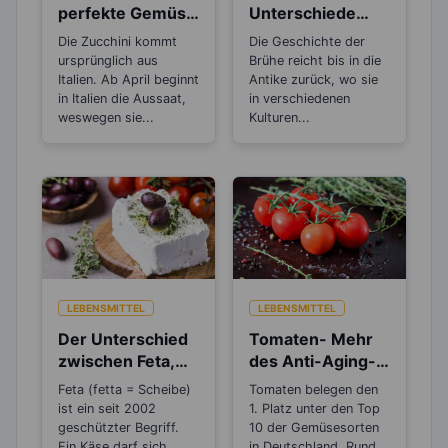
perfekte Gemüse
Unterschiede
zum Abnehmen
zwischen Brühe,
Die Zucchini kommt
Die Geschichte der
Fond und
ursprünglich aus
Brühe reicht bis in die
Bouillon?
Italien. Ab April beginnt
Antike zurück, wo sie
in Italien die Aussaat,
in verschiedenen
weswegen sie...
Kulturen...
LEBENSMITTEL
LEBENSMITTEL
Der Unterschied
Tomaten- Mehr
zwischen Feta,
des Anti-Aging-
Schafskäse,
Stoffs Lycopin
Feta (fetta = Scheibe)
Tomaten belegen den
Hirten- und
durchs
ist ein seit 2002
1. Platz unter den Top
Balkankäse
Einkochen?
geschützter Begriff.
10 der Gemüsesorten
Ein Käse darf sich
in Deutschland. Rund