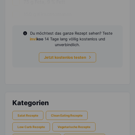
75
g
Feta, 9 % Fett
150
g
Kirschtomaten
Du möchtest das ganze Rezept sehen? Teste
invi
koo
14 Tage lang völlig kostenlos und
unverbindlich.
Jetzt kostenlos testen
Kategorien
Salat Rezepte
Clean Eating Rezepte
Low Carb Rezepte
Vegetarische Rezepte