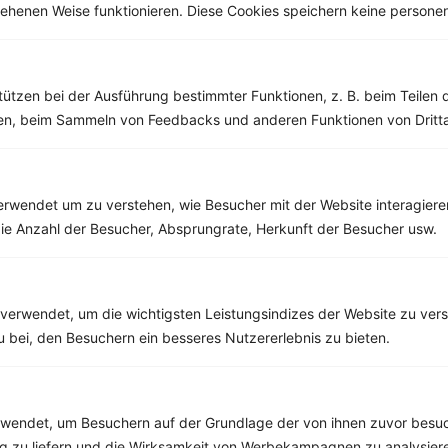
esehenen Weise funktionieren. Diese Cookies speichern keine perso
Weitere Vegetarische Rezepte
tützen bei der Ausführung bestimmter Funktionen, z. B. beim Teilen 
Eintopf mit Soja-Hackfleisch, Tomaten und Mais
men, beim Sammeln von Feedbacks und anderen Funktionen von Dritta
‹
Kalorien:
467 kcal
›
Fett:
13 g
Eiweiß:
49 g
Kohlehydrate:
30 g
rwendet um zu verstehen, wie Besucher mit der Website interagiere
ie Anzahl der Besucher, Absprungrate, Herkunft der Besucher usw.
Rezepte mit 400 bis 500 kcal
verwendet, um die wichtigsten Leistungsindizes der Website zu ver
Rezepte
zu bei, den Besuchern ein besseres Nutzererlebnis zu bieten.
Schweinegeschnetzeltes mit Grünkohl, Nudeln und Parmesan
endet, um Besuchern auf der Grundlage der von ihnen zuvor besuc
Kalorien:
452 kcal
 zu liefern und die Wirksamkeit von Werbekampagnen zu analysier