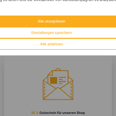
‹
›
Fett:
10 g
Eiweiß:
51 g
Kohlehydrate:
31 g
Alle akzeptieren
Einstellungen speichern
Alle ablehnen
10 %
Gutschein für unseren Shop