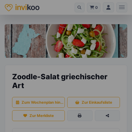
invi
koo
0
Zoodle-Salat griechischer
Art
Zum Wochenplan hinzufügen
Zur Einkaufsliste
Zur Merkliste