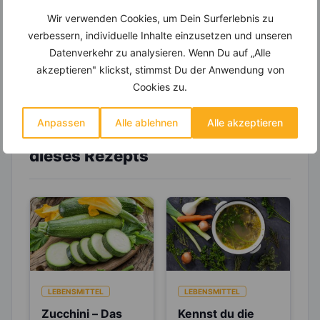
Einkaufsliste und noch mehr?
Wir verwenden Cookies, um Dein Surferlebnis zu
verbessern, individuelle Inhalte einzusetzen und unseren
Entdecke die
invi
koo
-Mitgliedschaft und erhalte
viele hilfreiche und zeitsparende Möglichkeiten,
Datenverkehr zu analysieren. Wenn Du auf „Alle
um Deine Ernährung optimal zu gestalten.
akzeptieren" klickst, stimmst Du der Anwendung von
Cookies zu.
Anpassen
Alle ablehnen
Alle akzeptieren
Erfahre mehr über die Zutaten
dieses Rezepts
LEBENSMITTEL
LEBENSMITTEL
Zucchini – Das
Kennst du die