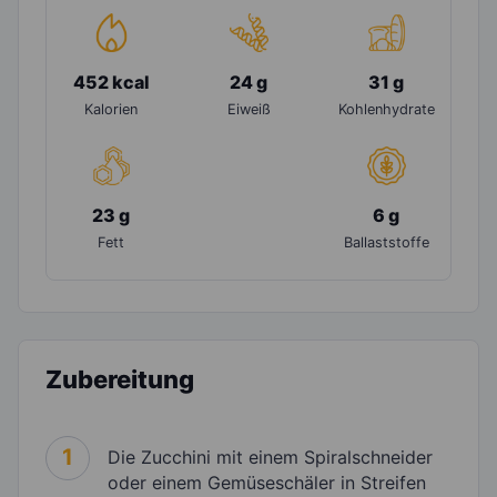
452 kcal
24 g
31 g
Kalorien
Eiweiß
Kohlenhydrate
23 g
6 g
Fett
Ballaststoffe
Zubereitung
1
Die Zucchini mit einem Spiralschneider
oder einem Gemüseschäler in Streifen