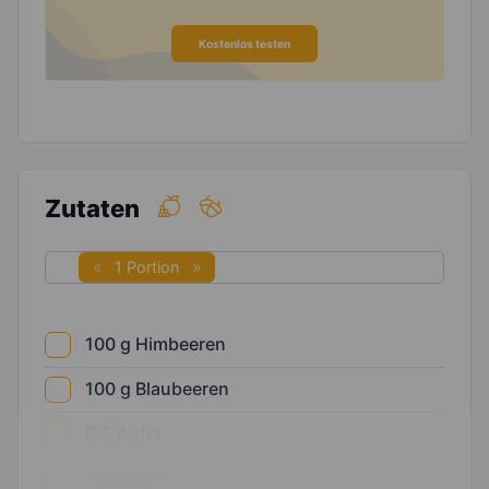
Kostenlos testen
Zutaten
1 Portion
100
g
Himbeeren
100
g
Blaubeeren
0,5
Apfel
1
Banane