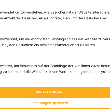
Rezepte
rwendet um zu verstehen, wie Besucher mit der Website interagiere
ie Anzahl der Besucher, Absprungrate, Herkunft der Besucher usw.
Ananas-Himbeer-Smoothie mit Spinat
‹
Kalorien:
411 kcal
›
Fett:
12 g
verwendet, um die wichtigsten Leistungsindizes der Website zu ver
Eiweiß:
11 g
zu bei, den Besuchern ein besseres Nutzererlebnis zu bieten.
Kohlehydrate:
56 g
endet, um Besuchern auf der Grundlage der von ihnen zuvor besuc
 zu liefern und die Wirksamkeit von Werbekampagnen zu analysier
Alle akzeptieren
Einstellungen speichern