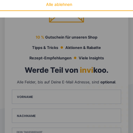
Alle ablehnen
10 %
Gutschein für unseren Shop
Tipps & Tricks
Aktionen & Rabatte
Rezept-Empfehlungen
Viele Insights
Werde Teil von
invi
koo
.
Alle Felder, bis auf Deine E-Mail Adresse, sind
optional
.
VORNAME
NACHNAME
DEIN TAGESBEDARF