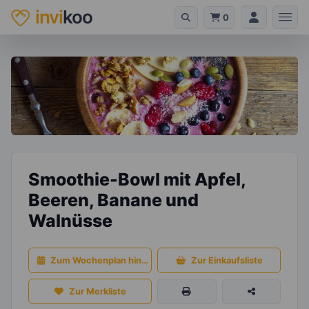
invi
koo
0
Smoothie-Bowl mit Apfel,
Beeren, Banane und
Walnüsse
Zum Wochenplan hinzufügen
Zur Einkaufsliste
Zur Merkliste