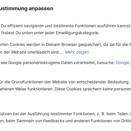
Geschmack. Die...
und Mittelamerika
 Zustimmung anpassen
kannten die...
Du effizient navigieren und bestimmte Funktionen ausführen kannst. 
 findest Du unten unter jeder Einwilligungskategorie.
erten Cookies werden in Deinem Browser gespeichert, da sie für die 
Weitere Vegetarische Rezepte
 der Website unerlässlich sind....
Mehr zeigen
 wie Google personenbezogene Daten verarbeitet, besuche:
Google 
Granola mit Nüssen und Cranberries
‹
Kalorien:
488 kcal
›
ür die Grundfunktionen der Website von entscheidender Bedeutung. 
Fett:
17 g
esehenen Weise funktionieren. Diese Cookies speichern keine perso
Eiweiß:
15 g
Kohlehydrate:
61 g
tützen bei der Ausführung bestimmter Funktionen, z. B. beim Teilen 
men, beim Sammeln von Feedbacks und anderen Funktionen von Dritta
Rezepte mit 400 bis 500 kcal