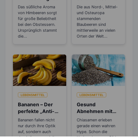
zum Abnehmen?
für die Haut und
Das süßliche Aroma
Die aus Nord-, Mittel-
gut beim
von Himbeeren sorgt
und Osteuropa
Abnehmen
für große Beliebtheit
stammenden
bei den Obstessern.
Blaubeeren sind
Ursprünglich stammt
mittlerweile an vielen
die...
Orten der Welt...
LEBENSMITTEL
LEBENSMITTEL
Bananen – Der
Gesund
perfekte „Anti-
Abnehmen mit
Stress“-Snack
dem Superfood
Bananen fallen nicht
Chiasamen erleben
Chiasamen
nur durch ihre Optik
gerade einen wahren
auf, sondern auch
Hype. Schon die
durch ihren speziellen
Ureinwohner aus Süd-