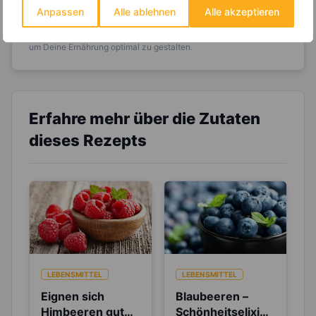
Anpassen
Alle ablehnen
Alle akzeptieren
Entdecke die
invi
koo
-Mitgliedschaft und erhalte
viele hilfreiche und zeitsparende Möglichkeiten,
um Deine Ernährung optimal zu gestalten.
Erfahre mehr über die Zutaten
dieses Rezepts
LEBENSMITTEL
LEBENSMITTEL
Eignen sich
Blaubeeren –
Himbeeren gut
Schönheitselixier