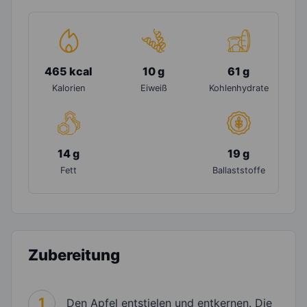
465 kcal
10 g
61 g
Kalorien
Eiweiß
Kohlenhydrate
14 g
19 g
Fett
Ballaststoffe
Zubereitung
1
Den Apfel entstielen und entkernen. Die