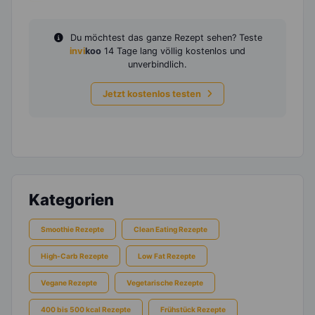
Du möchtest das ganze Rezept sehen? Teste
invi
koo
14 Tage lang völlig kostenlos und
unverbindlich.
Jetzt kostenlos testen
Kategorien
Smoothie Rezepte
Clean Eating Rezepte
High-Carb Rezepte
Low Fat Rezepte
Vegane Rezepte
Vegetarische Rezepte
400 bis 500 kcal Rezepte
Frühstück Rezepte