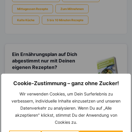
Mittagessen Rezepte
Zum Mitnehmen
Kalte Küche
5 bis 10 Minuten Rezepte
Ein Ernährungsplan auf Dich
abgestimmt
nur mit Deinen
eigenen Rezepten?
Erstelle Dir Deinen eigenen, individuellen
Ernährungsplan nur mit Deinen
Cookie-Zustimmung – ganz ohne Zucker!
Lieblingsrezepten auf Basis des gesamten
Know-Hows von
invi
koo
.
Wir verwenden Cookies, um Dein Surferlebnis zu
verbessern, individuelle Inhalte einzusetzen und unseren
Datenverkehr zu analysieren. Wenn Du auf „Alle
akzeptieren" klickst, stimmst Du der Anwendung von
14.000 Rezepte, autom.
Cookies zu.
Wochenplaner,
dynamische
Einkaufsliste und noch mehr?