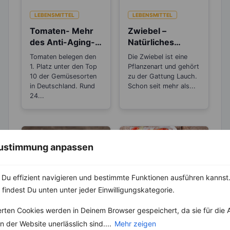
LEBENSMITTEL
LEBENSMITTEL
Tomaten- Mehr
Zwiebel –
des Anti-Aging-
Natürliches
Stoffs Lycopin
Antibiotikum und
Tomaten belegen den
Die Zwiebel ist eine
durchs
„Wunder“-
1. Platz unter den Top
Pflanzenart und gehört
Einkochen?
Heilmittel
10 der Gemüsesorten
zu der Gattung Lauch.
in Deutschland. Rund
Schon seit mehr als...
24...
 Zustimmung anpassen
Du effizient navigieren und bestimmte Funktionen ausführen kannst. 
 findest Du unten unter jeder Einwilligungskategorie.
LEBENSMITTEL
KRÄUTER & GEWÜRZE
Sind Zitronen
Ajvar –
erten Cookies werden in Deinem Browser gespeichert, da sie für die 
sauer oder
Orientalischer
 der Website unerlässlich sind....
Mehr zeigen