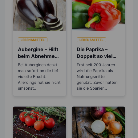
LEBENSMITTEL
LEBENSMITTEL
Aubergine – Hilft
Die Paprika –
beim Abnehmen,
Doppelt so viel
bei Müdigkeit und
Vitamin C, wie die
Bei Auberginen denkt
Erst seit 200 Jahren
Stress
Zitrone
man sofort an die tief
wird die Paprika als
violette Frucht.
Nahrungsmittel
Allerdings hat sie nicht
genutzt. Zuvor hatten
umsonst...
sie die Spanier...