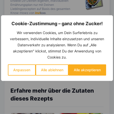
Erstelle Dir Deinen eigenen, individuellen
Ernährungsplan nur mit Deinen
Lieblingsrezepten auf Basis des gesamten
Know-Hows von
invi
koo
.
Cookie-Zustimmung – ganz ohne Zucker!
Wir verwenden Cookies, um Dein Surferlebnis zu
14.000 Rezepte, autom.
verbessern, individuelle Inhalte einzusetzen und unseren
Wochenplaner,
dynamische
Datenverkehr zu analysieren. Wenn Du auf „Alle
Einkaufsliste und noch mehr?
akzeptieren" klickst, stimmst Du der Anwendung von
Entdecke die
invi
koo
-Mitgliedschaft und erhalte
Cookies zu.
viele hilfreiche und zeitsparende Möglichkeiten,
um Deine Ernährung optimal zu gestalten.
Anpassen
Alle ablehnen
Alle akzeptieren
Erfahre mehr über die Zutaten
dieses Rezepts