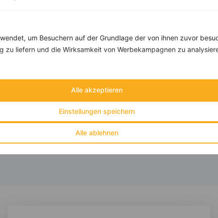
Rezepte mit 400 bis 500 kcal
endet, um Besuchern auf der Grundlage der von ihnen zuvor besuc
Rezepte
 zu liefern und die Wirksamkeit von Werbekampagnen zu analysier
Quinoa Bowl mit schwarzen Bohnen, Mais und Paprika
Alle akzeptieren
‹
Kalorien:
488 kcal
›
Fett:
10 g
Einstellungen speichern
Eiweiß:
18 g
Kohlehydrate:
68 g
Alle ablehnen