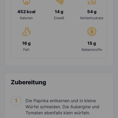
452 kcal
14 g
54 g
Kalorien
Eiweiß
Kohlenhydrate
16 g
15 g
Fett
Ballaststoffe
Zubereitung
1
Die Paprika entkernen und in kleine
Würfel schneiden. Die Aubergine und
Tomaten ebenfalls klein würfeln.