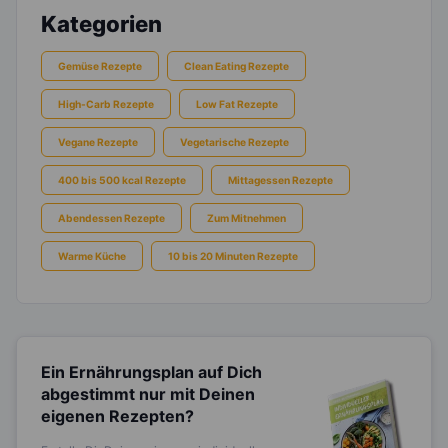
Kategorien
Gemüse Rezepte
Clean Eating Rezepte
High-Carb Rezepte
Low Fat Rezepte
Vegane Rezepte
Vegetarische Rezepte
400 bis 500 kcal Rezepte
Mittagessen Rezepte
Abendessen Rezepte
Zum Mitnehmen
Warme Küche
10 bis 20 Minuten Rezepte
Ein Ernährungsplan auf Dich
abgestimmt
nur mit Deinen
eigenen Rezepten?