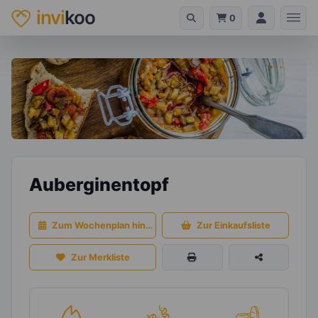
invi
koo
0
Auberginentopf
Zum Wochenplan hinzufügen
Zur Einkaufsliste
Zur Merkliste