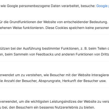
basisch?
Gemüsekaviar
Wer Zitronen mag, hat
Die Würzpaste Ajvar
 wie Google personenbezogene Daten verarbeitet, besuche:
Google 
aus Paprika
zu 100 % auch schon
hat ihren Ursprung im
den Spruch „Sauer
Balkan und wird
macht lustig!“
besonders in den
gehört....
südeuropäischen
ür die Grundfunktionen der Website von entscheidender Bedeutung. 
Ländern...
esehenen Weise funktionieren. Diese Cookies speichern keine perso
tützen bei der Ausführung bestimmter Funktionen, z. B. beim Teilen 
men, beim Sammeln von Feedbacks und anderen Funktionen von Dritta
Weitere Vegetarische Rezepte
rwendet um zu verstehen, wie Besucher mit der Website interagiere
Knusperflocken mit Erdbeeren, Blaubeeren und Sesam
ie Anzahl der Besucher, Absprungrate, Herkunft der Besucher usw.
‹
Kalorien:
358 kcal
›
Fett:
8 g
Eiweiß:
14 g
Kohlehydrate:
51 g
verwendet, um die wichtigsten Leistungsindizes der Website zu ver
zu bei, den Besuchern ein besseres Nutzererlebnis zu bieten.