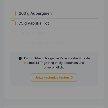
200
g
Auberginen
75
g
Paprika, rot
150
g
Tomaten
10
g
Tomaten, getrocknet
Du möchtest das ganze Rezept sehen? Teste
invi
koo
14 Tage lang völlig kostenlos und
unverbindlich.
Jetzt kostenlos testen