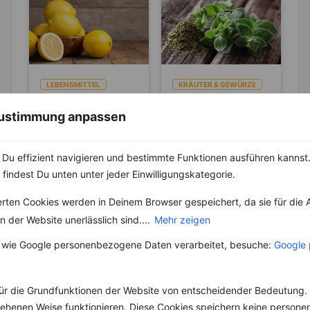
LEBENSMITTEL
KRÄUTER & GEWÜRZE
Sind Zitronen
Zu welchen
 Zustimmung anpassen
sauer oder
Gerichten und
basisch?
Gewürzen passt
Wer Zitronen mag, hat
Oregano gehört zur
Oregano am
zu 100 % auch schon
Familie der
Du effizient navigieren und bestimmte Funktionen ausführen kannst. 
Besten?
den Spruch „Sauer
Lippenblütler.
 findest Du unten unter jeder Einwilligungskategorie.
macht lustig!“
Ursprünglich stammt
gehört....
er aus der
erten Cookies werden in Deinem Browser gespeichert, da sie für die 
Mittelmeerregion. Im
 der Website unerlässlich sind....
Mehr zeigen
17. Jahrhundert...
 wie Google personenbezogene Daten verarbeitet, besuche:
Google 
ür die Grundfunktionen der Website von entscheidender Bedeutung. 
Weitere Low Carb Rezepte
esehenen Weise funktionieren. Diese Cookies speichern keine perso