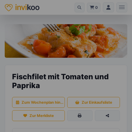
invi
koo
0
Fischfilet mit Tomaten und
Paprika
Zum Wochenplan hinzufügen
Zur Einkaufsliste
Zur Merkliste