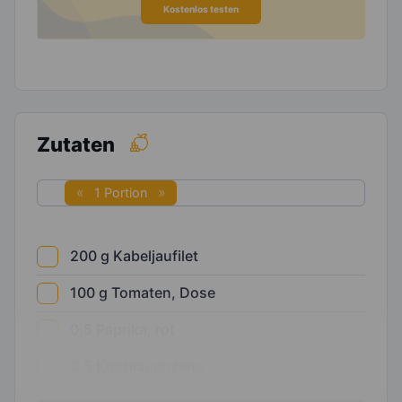
Kostenlos testen
Zutaten
1 Portion
200
g
Kabeljaufilet
100
g
Tomaten, Dose
0,5
Paprika, rot
0,5
Knoblauchzehe