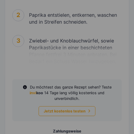
2
Paprika entstielen, entkernen, waschen
und in Streifen schneiden.
3
Zwiebel- und Knoblauchwürfel, sowie
Paprikastücke in einer beschichteten
Pfanne fettfrei 3 Minuten anbraten. Bei
Bedarf ein Schuss Wasser hinzugeben.
Du möchtest das ganze Rezept sehen? Teste
invi
koo
14 Tage lang völlig kostenlos und
unverbindlich.
Jetzt kostenlos testen
Zahlungsweise