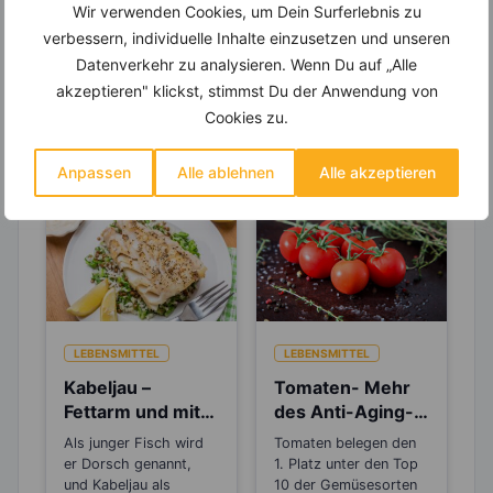
Wir verwenden Cookies, um Dein Surferlebnis zu
verbessern, individuelle Inhalte einzusetzen und unseren
Datenverkehr zu analysieren. Wenn Du auf „Alle
akzeptieren" klickst, stimmst Du der Anwendung von
Erfahre mehr über die Zutaten
Cookies zu.
dieses Rezepts
Anpassen
Alle ablehnen
Alle akzeptieren
LEBENSMITTEL
LEBENSMITTEL
Kabeljau –
Tomaten- Mehr
Fettarm und mit
des Anti-Aging-
hohem
Stoffs Lycopin
Als junger Fisch wird
Tomaten belegen den
Eiweißgehalt ein
durchs
er Dorsch genannt,
1. Platz unter den Top
guter Helfer beim
Einkochen?
und Kabeljau als
10 der Gemüsesorten