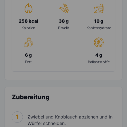
258 kcal
38 g
10 g
Kalorien
Eiweiß
Kohlenhydrate
6 g
4 g
Fett
Ballaststoffe
Zubereitung
1
Zwiebel und Knoblauch abziehen und in
Würfel schneiden.