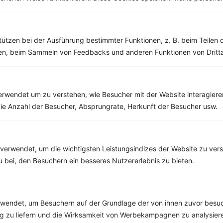
Pudding mit Chiasamen, Blaubeeren und Mandeln
tützen bei der Ausführung bestimmter Funktionen, z. B. beim Teilen 
men, beim Sammeln von Feedbacks und anderen Funktionen von Dritta
‹
Kalorien:
388 kcal
›
Fett:
23 g
Eiweiß:
9 g
Kohlehydrate:
22 g
rwendet um zu verstehen, wie Besucher mit der Website interagiere
ie Anzahl der Besucher, Absprungrate, Herkunft der Besucher usw.
Rezepte mit 200 bis 300 kcal
Rezepte
verwendet, um die wichtigsten Leistungsindizes der Website zu ver
zu bei, den Besuchern ein besseres Nutzererlebnis zu bieten.
Mango-Erdbeer-Smoothie
endet, um Besuchern auf der Grundlage der von ihnen zuvor besuc
‹
Kalorien:
258 kcal
›
 zu liefern und die Wirksamkeit von Werbekampagnen zu analysier
Fett:
3 g