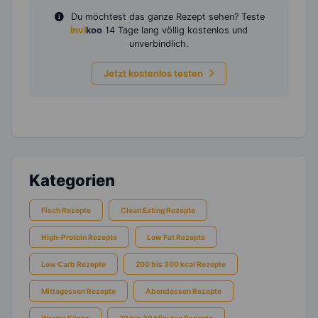
Du möchtest das ganze Rezept sehen? Teste
invi
koo
14 Tage lang völlig kostenlos und
unverbindlich.
Jetzt kostenlos testen
Kategorien
Fisch Rezepte
Clean Eating Rezepte
High-Protein Rezepte
Low Fat Rezepte
Low Carb Rezepte
200 bis 300 kcal Rezepte
Mittagessen Rezepte
Abendessen Rezepte
Warme Küche
20 bis 30 Minuten Rezepte