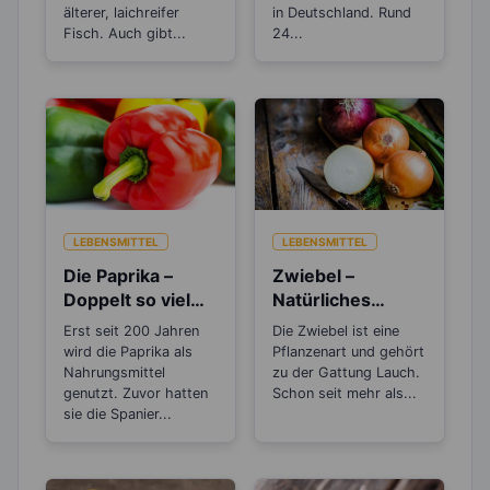
Abnehmen
älterer, laichreifer
in Deutschland. Rund
Fisch. Auch gibt...
24...
LEBENSMITTEL
LEBENSMITTEL
Die Paprika –
Zwiebel –
Doppelt so viel
Natürliches
Vitamin C, wie die
Antibiotikum und
Erst seit 200 Jahren
Die Zwiebel ist eine
Zitrone
„Wunder“-
wird die Paprika als
Pflanzenart und gehört
Heilmittel
Nahrungsmittel
zu der Gattung Lauch.
genutzt. Zuvor hatten
Schon seit mehr als...
sie die Spanier...