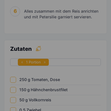
6
Alles zusammen mit dem Reis anrichten
und mit Petersilie garniert servieren.
Zutaten
1 Portion
250
g
Tomaten, Dose
150
g
Hähnchenbrustfilet
50
g
Vollkornreis
0,5
Zwiebel