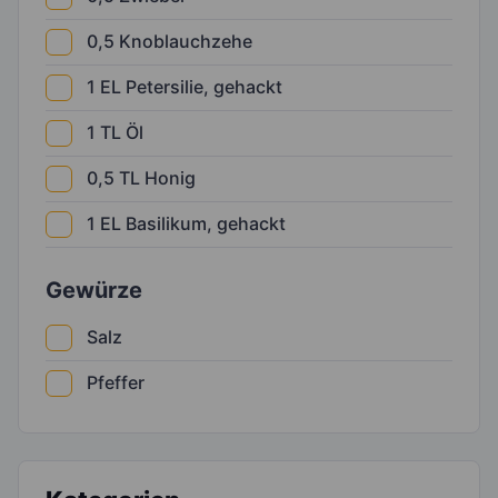
0,5
Knoblauchzehe
1
EL
Petersilie, gehackt
1
TL
Öl
0,5
TL
Honig
1
EL
Basilikum, gehackt
Gewürze
Salz
Pfeffer