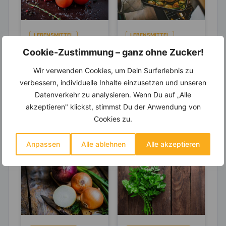
LEBENSMITTEL
LEBENSMITTEL
Tomaten- Mehr
Die besten
Cookie-Zustimmung – ganz ohne Zucker!
des Anti-Aging-
Zubereitungsarte
Wir verwenden Cookies, um Dein Surferlebnis zu
Stoffs Lycopin
n für
Tomaten belegen den
Hühnerfleisch gehört
verbessern, individuelle Inhalte einzusetzen und unseren
durchs
Hühnerfleisch
1. Platz unter den Top
zu den beliebtesten
Einkochen?
Datenverkehr zu analysieren. Wenn Du auf „Alle
10 der Gemüsesorten
Fleischsorten in
in Deutschland. Rund
Deutschland.
akzeptieren" klickst, stimmst Du der Anwendung von
24...
Hühnerbrust wird
Cookies zu.
besonders gern
gegessen, denn sie...
Anpassen
Alle ablehnen
Alle akzeptieren