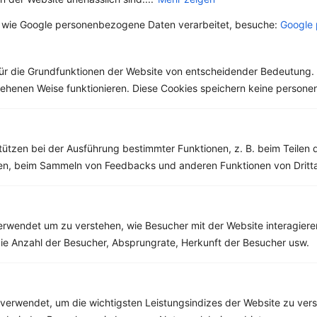
 wie Google personenbezogene Daten verarbeitet, besuche:
Google 
Rezepte mit 400 bis 500 kcal
ür die Grundfunktionen der Website von entscheidender Bedeutung. 
Rezepte
esehenen Weise funktionieren. Diese Cookies speichern keine perso
Blumenkohlcurry mit Bohnen, Möhren und Kartoffeln
tützen bei der Ausführung bestimmter Funktionen, z. B. beim Teilen 
‹
Kalorien:
475 kcal
›
men, beim Sammeln von Feedbacks und anderen Funktionen von Dritta
Fett:
13 g
Eiweiß:
18 g
Kohlehydrate:
59 g
rwendet um zu verstehen, wie Besucher mit der Website interagiere
ie Anzahl der Besucher, Absprungrate, Herkunft der Besucher usw.
verwendet, um die wichtigsten Leistungsindizes der Website zu ver