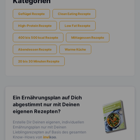
Kategorien
Geflügel Rezepte
Clean Eating Rezepte
High-Protein Rezepte
Low Fat Rezepte
400 bis 500 kcal Rezepte
Mittagessen Rezepte
Abendessen Rezepte
Warme Küche
20 bis 30 Minuten Rezepte
Ein Ernährungsplan auf Dich
abgestimmt
nur mit Deinen
eigenen Rezepten?
Erstelle Dir Deinen eigenen, individuellen
Ernährungsplan nur mit Deinen
Lieblingsrezepten auf Basis des gesamten
Know-Hows von
invi
koo
.