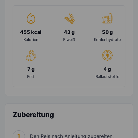
455 kcal
43 g
50 g
Kalorien
Eiweiß
Kohlenhydrate
7 g
4 g
Fett
Ballaststoffe
Zubereitung
1
Den Reis nach Anleitung zubereiten.