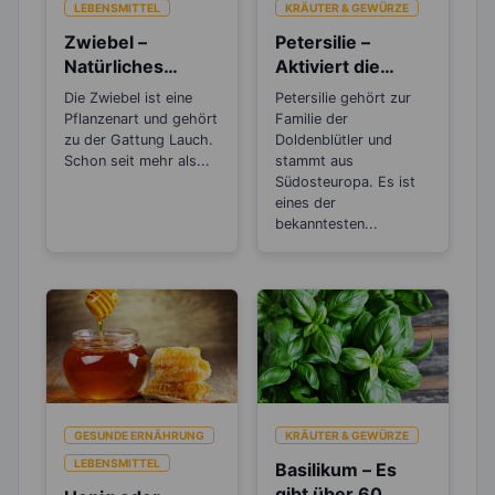
LEBENSMITTEL
KRÄUTER & GEWÜRZE
Zwiebel –
Petersilie –
Natürliches
Aktiviert die
Antibiotikum und
Entgiftungsarbeit
Die Zwiebel ist eine
Petersilie gehört zur
„Wunder“-
von Niere und
Pflanzenart und gehört
Familie der
Heilmittel
Blase
zu der Gattung Lauch.
Doldenblütler und
Schon seit mehr als...
stammt aus
Südosteuropa. Es ist
eines der
bekanntesten...
GESUNDE ERNÄHRUNG
KRÄUTER & GEWÜRZE
LEBENSMITTEL
Basilikum – Es
gibt über 60