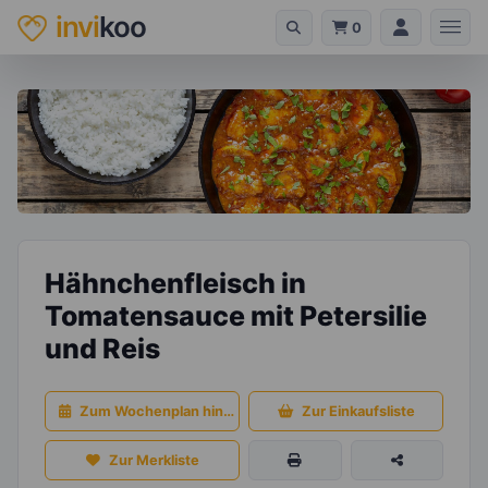
invi
koo
0
Hähnchenfleisch in
Tomatensauce mit Petersilie
und Reis
Zum Wochenplan hinzufügen
Zur Einkaufsliste
Zur Merkliste