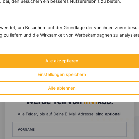
zu bei, den Besuchern ein besseres Nutzererlebnis zu bieten.
endet, um Besuchern auf der Grundlage der von ihnen zuvor besuc
 zu liefern und die Wirksamkeit von Werbekampagnen zu analysier
Alle akzeptieren
10 %
Gutschein für unseren Shop
Einstellungen speichern
Tipps & Tricks
Aktionen & Rabatte
Alle ablehnen
Rezept-Empfehlungen
Viele Insights
Werde Teil von
invi
koo
.
Alle Felder, bis auf Deine E-Mail Adresse, sind
optional
.
VORNAME