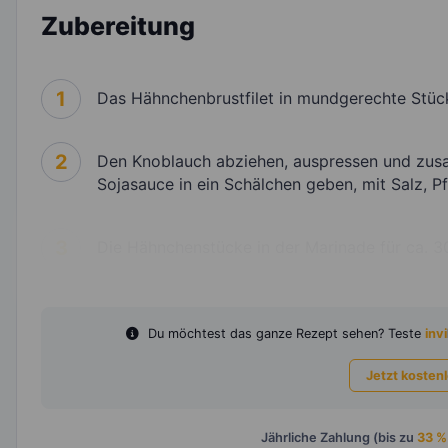
Zubereitung
1
Das Hähnchenbrustfilet in mundgerechte Stüc
2
Den Knoblauch abziehen, auspressen und zusa
Sojasauce in ein Schälchen geben, mit Salz, P
3
Die Hähnchenstücke in der Marinade für ca. 30
Du möchtest das ganze Rezept sehen? Teste
invi
Jetzt kosten
Jährliche Zahlung (bis zu
33 %