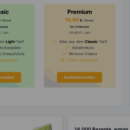
ssic
Premium
10,90
/ Monat
€
/ Monat
Monate
für 12 Monate
 / Jahr
130,80 € / Jahr
dem
Light
-Tarif
Alles aus dem
Classic
-Tarif
Wochenpläne
Abnehmkurs
 Einkaufsliste
Workout-Videos
vergleichen
Tarife vergleichen
s testen
Kostenlos testen
14.000 Rezepte, autom.