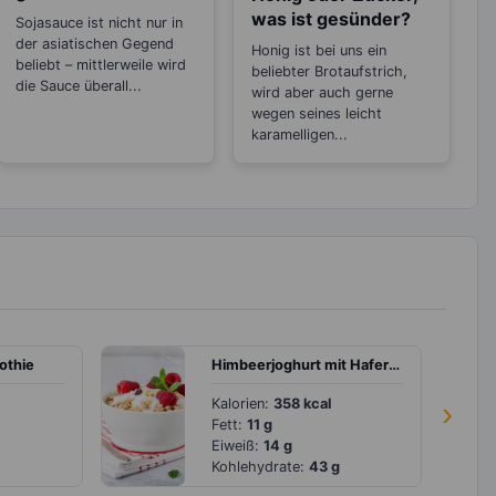
Salzalternative
was ist gesünder?
Sojasauce ist nicht nur in
der asiatischen Gegend
Honig ist bei uns ein
beliebt – mittlerweile wird
beliebter Brotaufstrich,
die Sauce überall...
wird aber auch gerne
wegen seines leicht
karamelligen...
othie
Himbeerjoghurt mit Haferflocken
Kalorien:
358 kcal
›
Fett:
11 g
Eiweiß:
14 g
Kohlehydrate:
43 g