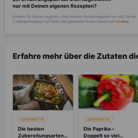
nur mit Deinen eigenen Rezepten?
Erstelle Dir Deinen eigenen, individuellen Ernährungsplan nur mit Deinen
Lieblingsrezepten auf Basis des gesamten Know-Hows von
invi
koo
.
Erfahre mehr über die Zutaten d
LEBENSMITTEL
LEBENSMITTEL
Die besten
Die Paprika –
Zubereitungsarten
Doppelt so viel