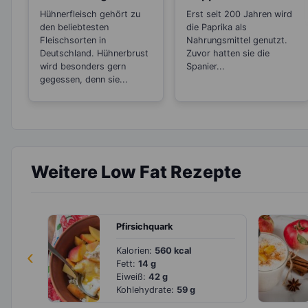
für Hühnerfleisch
Vitamin C, wie die
Hühnerfleisch gehört zu
Erst seit 200 Jahren wird
Zitrone
den beliebtesten
die Paprika als
Fleischsorten in
Nahrungsmittel genutzt.
Deutschland. Hühnerbrust
Zuvor hatten sie die
wird besonders gern
Spanier...
gegessen, denn sie...
Weitere Low Fat Rezepte
Pfirsichquark
‹
Kalorien:
560 kcal
Fett:
14 g
Eiweiß:
42 g
Kohlehydrate:
59 g