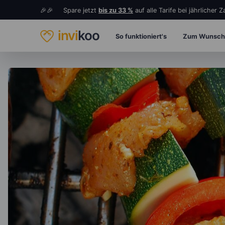
🎉🎉 Spare jetzt
bis zu 33 %
auf alle Tarife bei jährlicher 
invi
koo
So funktioniert's
Zum Wunsch