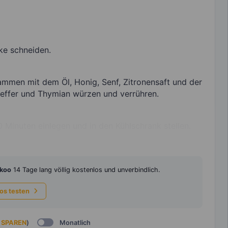
ke schneiden.
mmen mit dem Öl, Honig, Senf, Zitronensaft und der
feffer und Thymian würzen und verrühren.
 Minuten einlegen und in den Kühlschrank stellen.
koo
14 Tage lang völlig kostenlos und unverbindlich.
los testen
 SPAREN
)
Monatlich