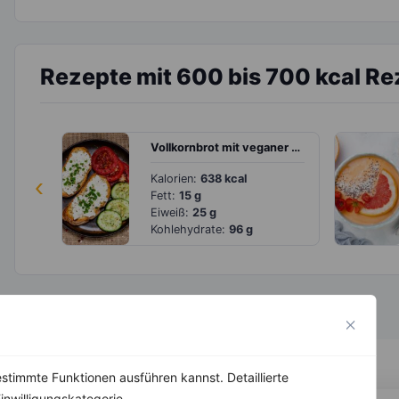
Rezepte mit 600 bis 700 kcal Re
Vollkornbrot mit veganer Frischkäsecreme
‹
Kalorien:
638 kcal
Fett:
15 g
Eiweiß:
25 g
Kohlehydrate:
96 g
stimmte Funktionen ausführen kannst. Detaillierte
inwilligungskategorie.