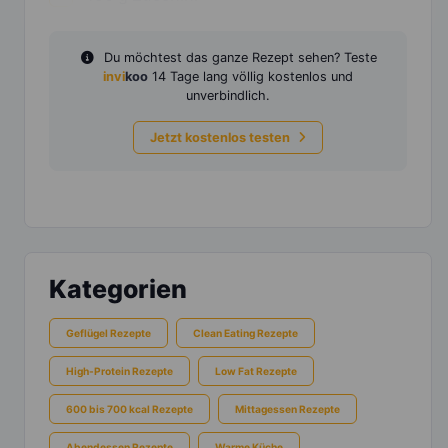
Du möchtest das ganze Rezept sehen? Teste
invi
koo
14 Tage lang völlig kostenlos und
unverbindlich.
Jetzt kostenlos testen
Kategorien
Geflügel Rezepte
Clean Eating Rezepte
High-Protein Rezepte
Low Fat Rezepte
600 bis 700 kcal Rezepte
Mittagessen Rezepte
Abendessen Rezepte
Warme Küche