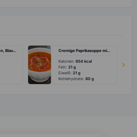
Müsli mit Erdbeeren, Blaubeeren und Joghurt
Cremige Paprikasuppe mit Schnittlauch und Kürbiskernen
Kalorien:
654 kcal
›
Fett:
21 g
Eiweiß:
21 g
Kohlehydrate:
80 g