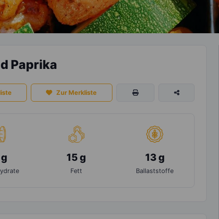
d Paprika
iste
Zur Merkliste
 g
15 g
13 g
ydrate
Fett
Ballaststoffe