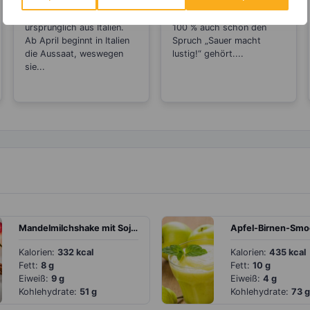
zum Abnehmen
Die Zucchini kommt
Wer Zitronen mag, hat zu
ursprünglich aus Italien.
100 % auch schon den
Ab April beginnt in Italien
Spruch „Sauer macht
die Aussaat, weswegen
lustig!“ gehört....
sie...
Mandelmilchshake mit Sojajoghurt, Apfel, Zimt und Haferflocken
Apfel-Birnen-Smo
Kalorien:
332 kcal
Kalorien:
435 kcal
Fett:
8 g
Fett:
10 g
Eiweiß:
9 g
Eiweiß:
4 g
Kohlehydrate:
51 g
Kohlehydrate:
73 g