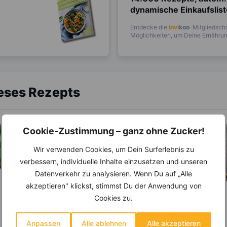
dynamische Einkaufslis
Entdecke die
invi
koo
-Mitgliedscha
Möglichkeiten, um Deine Ernährung
ieses Rezepts
Cookie-Zustimmung – ganz ohne Zucker!
Wir verwenden Cookies, um Dein Surferlebnis zu
verbessern, individuelle Inhalte einzusetzen und unseren
Datenverkehr zu analysieren. Wenn Du auf „Alle
akzeptieren" klickst, stimmst Du der Anwendung von
LEBENSMITTEL
LEBENSMITTEL
Cookies zu.
Zucchini – Das
Sind Zitronen sauer
perfekte Gemüse
oder basisch?
Anpassen
Alle ablehnen
Alle akzeptieren