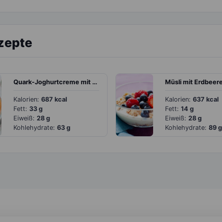
zepte
Quark-Joghurtcreme mit Blutorange und Banane
Kalorien:
687 kcal
Kalorien:
637 kcal
Fett:
33 g
Fett:
14 g
Eiweiß:
28 g
Eiweiß:
28 g
Kohlehydrate:
63 g
Kohlehydrate:
89 g