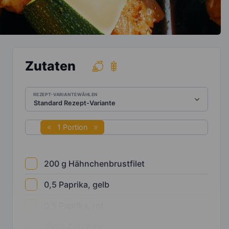
Zutaten
REZEPT-VARIANTE WÄHLEN
1 Portion
200
g
Hähnchenbrustfilet
0,5
Paprika, gelb
0,5
Paprika, rot
150
g
Zucchini