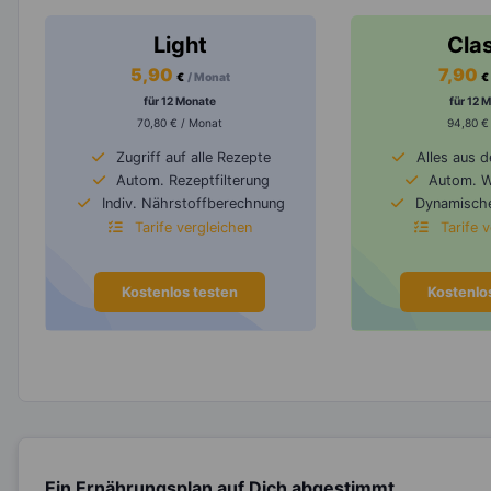
Light
Cla
5,90
7,90
€
/ Monat
€
für 12 Monate
für 12 
70,80 € / Monat
94,80 €
Zugriff auf alle Rezepte
Alles aus 
Autom. Rezeptfilterung
Autom. 
Indiv. Nährstoffberechnung
Dynamische
Tarife vergleichen
Tarife 
Kostenlos testen
Kostenlo
Ein Ernährungsplan auf Dich abgestimmt