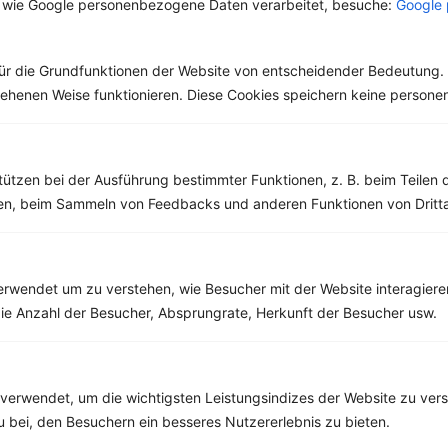
 wie Google personenbezogene Daten verarbeitet, besuche:
Google 
Rezepte mit 500 bis 600 kcal
Rezepte
ür die Grundfunktionen der Website von entscheidender Bedeutung. 
esehenen Weise funktionieren. Diese Cookies speichern keine perso
Brokkolicremesuppe
‹
Kalorien:
531 kcal
›
tützen bei der Ausführung bestimmter Funktionen, z. B. beim Teilen 
Fett:
20 g
Eiweiß:
26 g
men, beim Sammeln von Feedbacks und anderen Funktionen von Dritta
Kohlehydrate:
51 g
rwendet um zu verstehen, wie Besucher mit der Website interagiere
ie Anzahl der Besucher, Absprungrate, Herkunft der Besucher usw.
verwendet, um die wichtigsten Leistungsindizes der Website zu ver
zu bei, den Besuchern ein besseres Nutzererlebnis zu bieten.