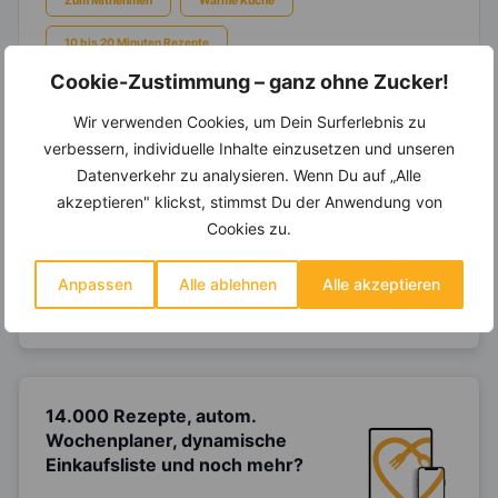
10 bis 20 Minuten Rezepte
Cookie-Zustimmung – ganz ohne Zucker!
Wir verwenden Cookies, um Dein Surferlebnis zu
verbessern, individuelle Inhalte einzusetzen und unseren
Ein Ernährungsplan auf Dich
Datenverkehr zu analysieren. Wenn Du auf „Alle
abgestimmt
nur mit Deinen
akzeptieren" klickst, stimmst Du der Anwendung von
eigenen Rezepten?
Cookies zu.
Erstelle Dir Deinen eigenen, individuellen
Ernährungsplan nur mit Deinen
Anpassen
Alle ablehnen
Alle akzeptieren
Lieblingsrezepten auf Basis des gesamten
Know-Hows von
invi
koo
.
14.000 Rezepte, autom.
Wochenplaner,
dynamische
Einkaufsliste und noch mehr?