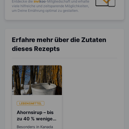
Entdecke die
invi
koo
-Mitgliedschaft und erhalte
viele hilfreiche und zeitsparende Möglichkeiten,
um Deine Ernährung optimal zu gestalten.
Erfahre mehr über die Zutaten
dieses Rezepts
LEBENSMITTEL
Ahornsirup – bis
zu 40 % weniger
Kalorien als
Besonders in Kanada