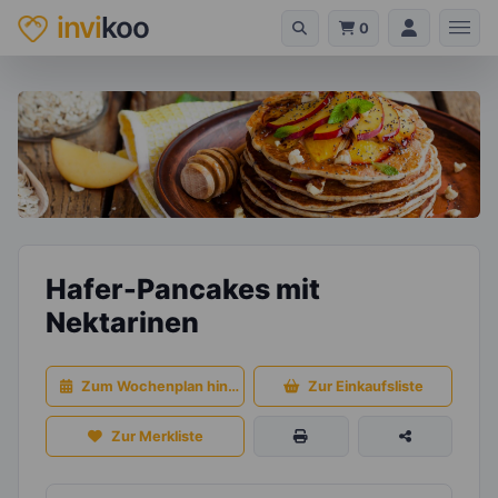
invi
koo
0
Hafer-Pancakes mit
Nektarinen
Zum Wochenplan hinzufügen
Zur Einkaufsliste
Zur Merkliste