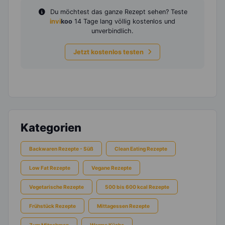
Du möchtest das ganze Rezept sehen? Teste
invi
koo
14 Tage lang völlig kostenlos und
unverbindlich.
Jetzt kostenlos testen
Kategorien
Backwaren Rezepte - Süß
Clean Eating Rezepte
Low Fat Rezepte
Vegane Rezepte
Vegetarische Rezepte
500 bis 600 kcal Rezepte
Frühstück Rezepte
Mittagessen Rezepte
Zum Mitnehmen
Warme Küche