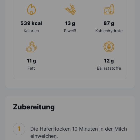
539 kcal
13 g
87 g
Kalorien
Eiweiß
Kohlenhydrate
11 g
12 g
Fett
Ballaststoffe
Zubereitung
1
Die Haferflocken 10 Minuten in der Milch
einweichen.