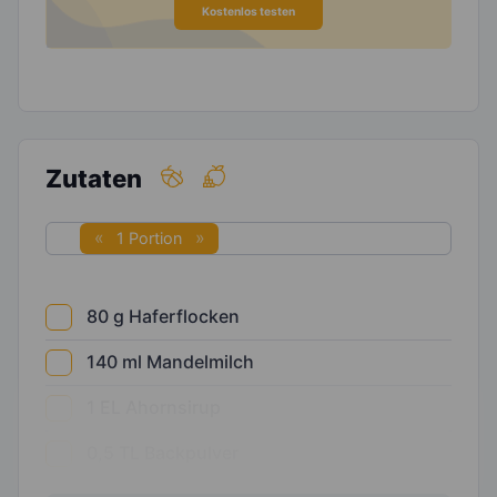
Kostenlos testen
Zutaten
1 Portion
80
g
Haferflocken
140
ml
Mandelmilch
1
EL
Ahornsirup
0,5
TL
Backpulver