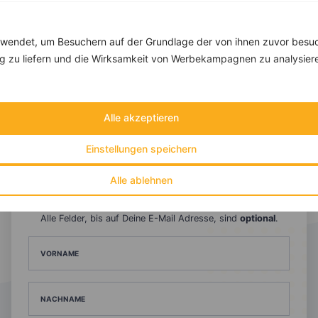
endet, um Besuchern auf der Grundlage der von ihnen zuvor besuc
 zu liefern und die Wirksamkeit von Werbekampagnen zu analysier
10 %
Gutschein für unseren Shop
Alle akzeptieren
Tipps & Tricks
Aktionen & Rabatte
Einstellungen speichern
Rezept-Empfehlungen
Viele Insights
Alle ablehnen
Werde Teil von
invi
koo
.
Alle Felder, bis auf Deine E-Mail Adresse, sind
optional
.
VORNAME
NACHNAME