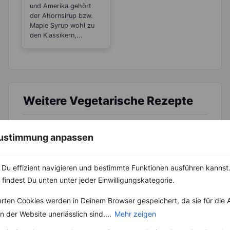
Zucker
und Amerika gehört
der Ahornsirup bzw.
Maple Syrup wohl zu
den Klassikern,...
Weitere Vegetarische Rezepte
 Zustimmung anpassen
Kirsch-Overnight Flakes mit Mandeln und Schokolade
‹
Kalorien:
427 kcal
›
Du effizient navigieren und bestimmte Funktionen ausführen kannst. 
Fett:
12 g
Eiweiß:
13 g
 findest Du unten unter jeder Einwilligungskategorie.
Kohlehydrate:
61 g
erten Cookies werden in Deinem Browser gespeichert, da sie für die 
 der Website unerlässlich sind....
Mehr zeigen