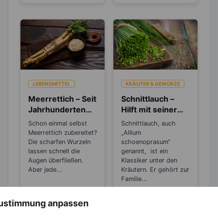
LEBENSMITTEL
KRÄUTER & GEWÜRZE
Meerrettich – Seit
Schnittlauch –
Jahrhunderten
Hilft mit seiner
als Heilpflanze
antibakteriellen
Schon einmal selbst
Schnittlauch, auch
bekannt!
Wirkung bei
Meerrettich zubereitet?
„Allium
Husten und
Die scharfen Wurzeln
schoenoprasum“
lassen schnell die
Erkältungen
genannt, ist ein
Augen überfließen.
Klassiker unter den
Aber jede...
Kräutern. Er gehört zur
Familie...
 Zustimmung anpassen