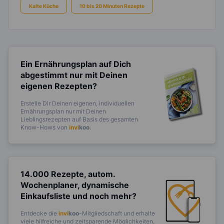
Kalte Küche
10 bis 20 Minuten Rezepte
Ein Ernährungsplan auf Dich
abgestimmt
nur mit Deinen
eigenen Rezepten?
Erstelle Dir Deinen eigenen, individuellen
Ernährungsplan nur mit Deinen
Lieblingsrezepten auf Basis des gesamten
Know-Hows von
invi
koo
.
14.000 Rezepte, autom.
Wochenplaner,
dynamische
Einkaufsliste und noch mehr?
Entdecke die
invi
koo
-Mitgliedschaft und erhalte
viele hilfreiche und zeitsparende Möglichkeiten,