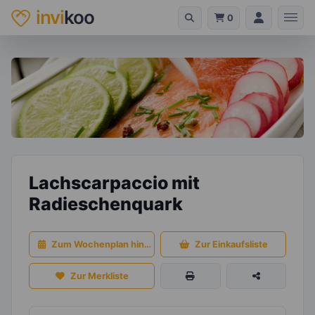
invi
koo
0
Lachscarpaccio mit
Radieschenquark
Zum Wochenplan hinzufügen
Zur Einkaufsliste
Zur Merkliste