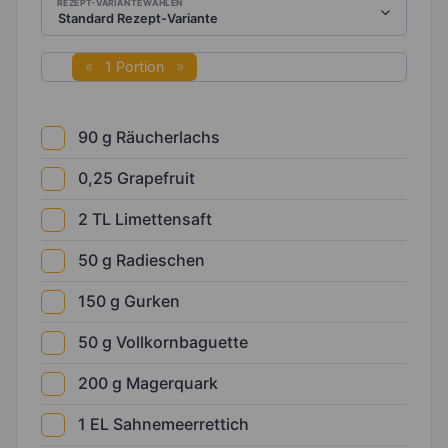
REZEPT-VARIANTE WÄHLEN
1 Portion
90
g
Räucherlachs
0,25
Grapefruit
2
TL
Limettensaft
50
g
Radieschen
150
g
Gurken
50
g
Vollkornbaguette
200
g
Magerquark
1
EL
Sahnemeerrettich