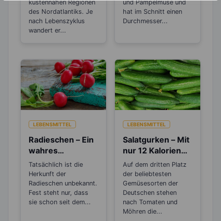
küstennahen Regionen
und Pampelmuse und
des Nordatlantiks. Je
hat im Schnitt einen
nach Lebenszyklus
Durchmesser...
wandert er...
LEBENSMITTEL
LEBENSMITTEL
Radieschen – Ein
Salatgurken – Mit
wahres
nur 12 Kalorien
Antibiotikum
sind sie wahre
Tatsächlich ist die
Auf dem dritten Platz
Schlankmacher!
Herkunft der
der beliebtesten
Radieschen unbekannt.
Gemüsesorten der
Fest steht nur, dass
Deutschen stehen
sie schon seit dem...
nach Tomaten und
Möhren die...