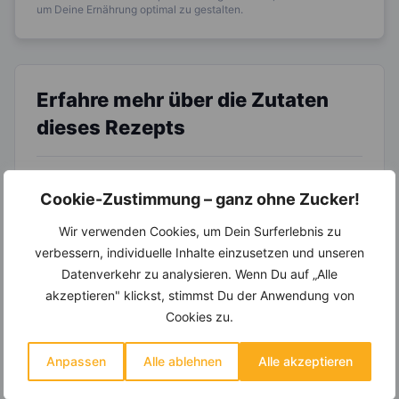
um Deine Ernährung optimal zu gestalten.
Erfahre mehr über die Zutaten
dieses Rezepts
Cookie-Zustimmung – ganz ohne Zucker!
Wir verwenden Cookies, um Dein Surferlebnis zu
verbessern, individuelle Inhalte einzusetzen und unseren
Datenverkehr zu analysieren. Wenn Du auf „Alle
akzeptieren" klickst, stimmst Du der Anwendung von
LEBENSMITTEL
LEBENSMITTEL
Cookies zu.
Atlantischer
Die Grapefruit
Lachs – Eine
fördert den
Anpassen
Alle ablehnen
Alle akzeptieren
fantastische
Fettabbau in der
Der Atlantische Lachs
Die Grapefruit ist eine
Omega-3-Quelle
Leber
lebt in den
Kreuzung aus Orange