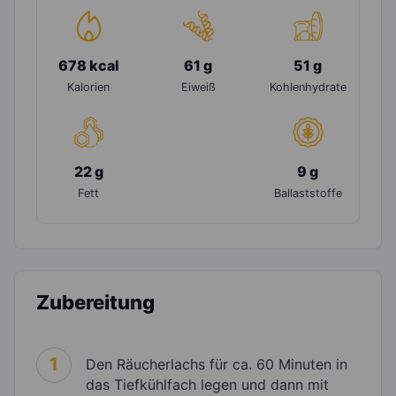
678 kcal
61 g
51 g
Kalorien
Eiweiß
Kohlenhydrate
22 g
9 g
Fett
Ballaststoffe
Zubereitung
1
Den Räucherlachs für ca. 60 Minuten in
das Tiefkühlfach legen und dann mit