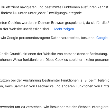
Du effizient navigieren und bestimmte Funktionen ausführen kannst. 
Weitere Low Carb Rezepte
 findest Du unten unter jeder Einwilligungskategorie.
erten Cookies werden in Deinem Browser gespeichert, da sie für die 
 der Website unerlässlich sind....
Mehr zeigen
Grüne Bohnen und Tofu
 wie Google personenbezogene Daten verarbeitet, besuche:
Google 
‹
Kalorien:
370 kcal
›
Fett:
19 g
Eiweiß:
26 g
Kohlehydrate:
20 g
ür die Grundfunktionen der Website von entscheidender Bedeutung. 
esehenen Weise funktionieren. Diese Cookies speichern keine perso
Rezepte mit 600 bis 700 kcal
tützen bei der Ausführung bestimmter Funktionen, z. B. beim Teilen 
Rezepte
men, beim Sammeln von Feedbacks und anderen Funktionen von Dritta
Rosenkohl-Cremesuppe mit Hühnerbrust und Kernmischung
rwendet um zu verstehen, wie Besucher mit der Website interagiere