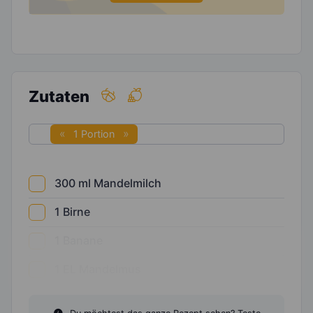
Zutaten
1 Portion
300
ml
Mandelmilch
1
Birne
1
Banane
1
EL
Mandelmus