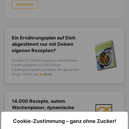
Kalte Küche
Ein Ernährungsplan auf Dich
abgestimmt
nur mit Deinen
eigenen Rezepten?
Erstelle Dir Deinen eigenen, individuellen
Ernährungsplan nur mit Deinen
Lieblingsrezepten auf Basis des gesamten
Know-Hows von
invi
koo
.
14.000 Rezepte, autom.
Wochenplaner,
dynamische
Einkaufsliste und noch mehr?
Cookie-Zustimmung – ganz ohne Zucker!
Entdecke die
invi
koo
-Mitgliedschaft und erhalte
viele hilfreiche und zeitsparende Möglichkeiten,