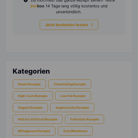
Du möchtest das ganze Rezept sehen? Teste
invi
koo
14 Tage lang völlig kostenlos und
unverbindlich.
Jetzt kostenlos testen
Kategorien
Shake Rezepte
Clean Eating Rezepte
High-Carb Rezepte
Low Fat Rezepte
Vegane Rezepte
Vegetarische Rezepte
400 bis 500 kcal Rezepte
Frühstück Rezepte
Mittagessen Rezepte
Zum Mitnehmen