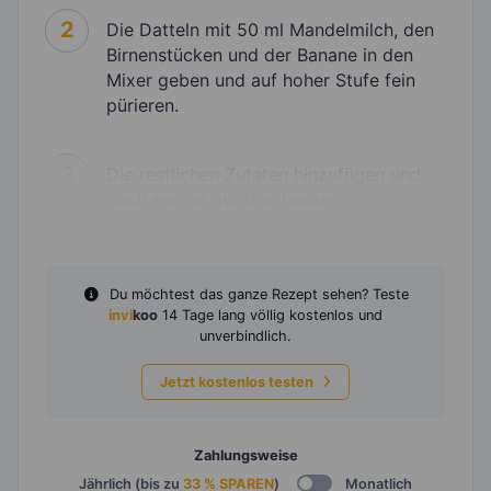
2
Die Datteln mit 50 ml Mandelmilch, den
Birnenstücken und der Banane in den
Mixer geben und auf hoher Stufe fein
pürieren.
3
Die restlichen Zutaten hinzufügen und
noch einmal gut durchmixen.
Du möchtest das ganze Rezept sehen? Teste
invi
koo
14 Tage lang völlig kostenlos und
unverbindlich.
Jetzt kostenlos testen
Zahlungsweise
Jährlich (bis zu
33 % SPAREN
)
Monatlich