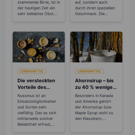
stammende Birne, ist in
auf, sondern auch
der heutigen Zeit ein
durch ihren speziellen
sehr beliebtes Obst...
Geschmack. Die...
LEBENSMITTEL
LEBENSMITTEL
Die versteckten
Ahornsirup – bis
Vorteile des
zu 40 % weniger
Nussmus
Kalorien als
Nussmus ist an
Besonders in Kanada
Zucker
Einsatzmöglichkeiten
und Amerika gehört
und Sorten sehr
der Ahornsirup bzw.
vielfältig. Das es sich
Maple Syrup wohl zu
mittlerweile solcher
den Klassikern,...
Beliebtheit erfreut,...