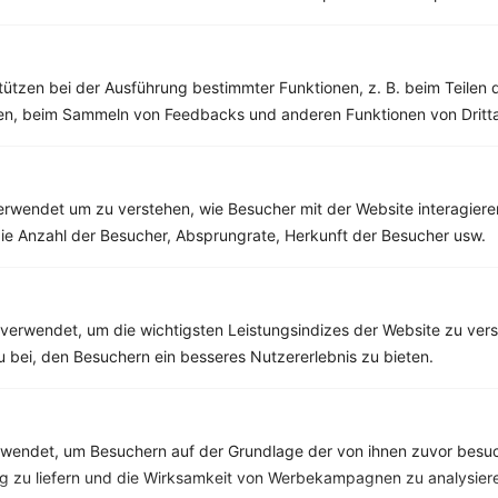
Vollkorncornflakes mit Obst und Walnüssen
tützen bei der Ausführung bestimmter Funktionen, z. B. beim Teilen 
men, beim Sammeln von Feedbacks und anderen Funktionen von Dritta
‹
Kalorien:
454 kcal
›
Fett:
11 g
Eiweiß:
12 g
Kohlehydrate:
73 g
rwendet um zu verstehen, wie Besucher mit der Website interagiere
ie Anzahl der Besucher, Absprungrate, Herkunft der Besucher usw.
Rezepte mit 400 bis 500 kcal
Rezepte
verwendet, um die wichtigsten Leistungsindizes der Website zu ver
zu bei, den Besuchern ein besseres Nutzererlebnis zu bieten.
Farfalle mit Zucchini und Walnüssen
endet, um Besuchern auf der Grundlage der von ihnen zuvor besuc
‹
Kalorien:
406 kcal
›
Fett:
16 g
 zu liefern und die Wirksamkeit von Werbekampagnen zu analysier
Eiweiß:
14 g