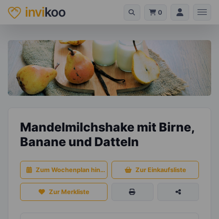
invi
koo
0
Mandelmilchshake mit Birne,
Banane und Datteln
Zum Wochenplan hinzufügen
Zur Einkaufsliste
Zur Merkliste