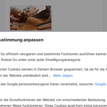
KRÄUTER & GEWÜRZE
 Zustimmung anpassen
Zimt – Wirkt bei
Entzündungen
Du effizient navigieren und bestimmte Funktionen ausführen kannst. 
und Rheuma
Die Herkunft des
 findest Du unten unter jeder Einwilligungskategorie.
Zimtbaumes ist Sri
Lanka. Heute ist der
erten Cookies werden in Deinem Browser gespeichert, da sie für die 
Baum in mehreren
Teilen der...
 der Website unerlässlich sind....
Mehr zeigen
 wie Google personenbezogene Daten verarbeitet, besuche:
Google 
ür die Grundfunktionen der Website von entscheidender Bedeutung. 
Weitere Vegetarische Rezepte
esehenen Weise funktionieren. Diese Cookies speichern keine perso