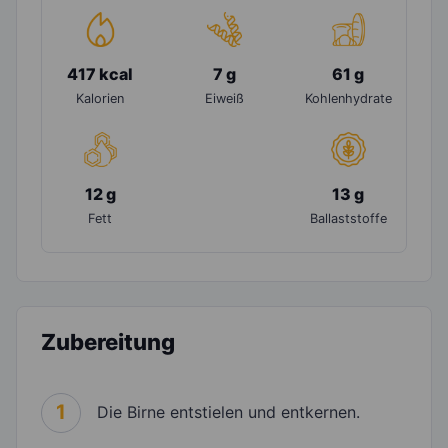
417 kcal
7 g
61 g
Kalorien
Eiweiß
Kohlenhydrate
12 g
13 g
Fett
Ballaststoffe
Zubereitung
1
Die Birne entstielen und entkernen.