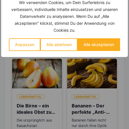
Wir verwenden Cookies, um Dein Surferlebnis zu
um Deine Ernährung optimal zu gestalten.
verbessern, individuelle Inhalte einzusetzen und unseren
Datenverkehr zu analysieren. Wenn Du auf „Alle
akzeptieren" klickst, stimmst Du der Anwendung von
Cookies zu.
Erfahre mehr über die Zutaten
dieses Rezepts
Anpassen
Alle ablehnen
Alle akzeptieren
LEBENSMITTEL
LEBENSMITTEL
Die Birne – ein
Bananen – Der
ideales Obst zum
perfekte „Anti-
Abnehmen
Stress“-Snack
Die ursprünglich aus
Bananen fallen nicht
Kasachstan
nur durch ihre Optik