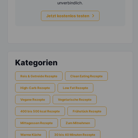
unverbindlich.
Jetzt kostenlos testen
Kategorien
Reis & Getreide Rezepte
Clean Eating Rezepte
High-Carb Rezepte
Low Fat Rezepte
Vegane Rezepte
Vegetarische Rezepte
400 bis 500 kcal Rezepte
Frühstück Rezepte
Mittagessen Rezepte
Zum Mitnehmen
Warme Küche
30 bis 40 Minuten Rezepte