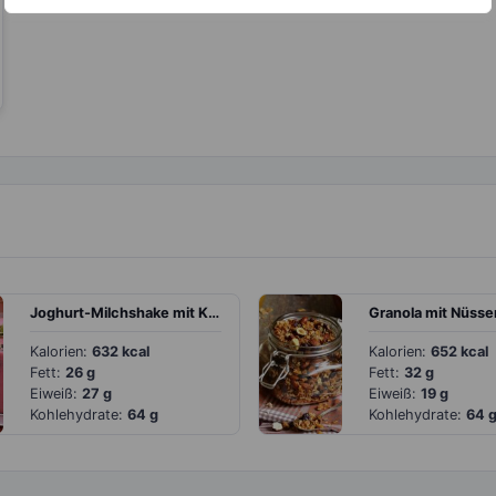
Joghurt-Milchshake mit Kirschen
Kalorien:
632 kcal
Kalorien:
652 kcal
Fett:
26 g
Fett:
32 g
Eiweiß:
27 g
Eiweiß:
19 g
Kohlehydrate:
64 g
Kohlehydrate:
64 