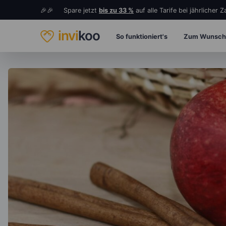
🎉🎉 Spare jetzt
bis zu 33 %
auf alle Tarife bei jährlicher 
invi
koo
So funktioniert's
Zum Wunsch