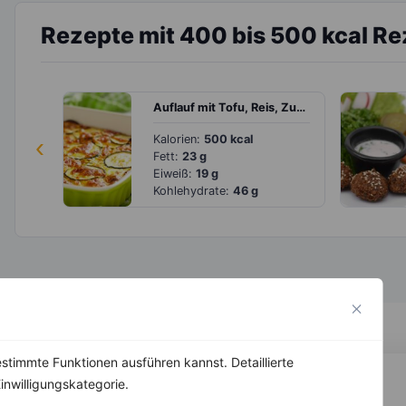
Rezepte mit 400 bis 500 kcal R
Auflauf mit Tofu, Reis, Zucchini und Paprika
‹
Kalorien:
500 kcal
Fett:
23 g
Eiweiß:
19 g
Kohlehydrate:
46 g
stimmte Funktionen ausführen kannst. Detaillierte
inwilligungskategorie.