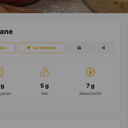
nane
iste
Zur Merkliste
 g
5 g
7 g
ydrate
Fett
Ballaststoffe