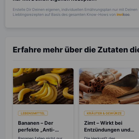
Erstelle Dir Deinen eigenen, individuellen Ernährungsplan nur mit Deinen
Lieblingsrezepten auf Basis des gesamten Know-Hows von
invi
koo
.
Erfahre mehr über die Zutaten d
LEBENSMITTEL
KRÄUTER & GEWÜRZE
Bananen – Der
Zimt – Wirkt bei
perfekte „Anti-
Entzündungen und
Stress“-Snack
Rheuma
Bananen fallen nicht nur
Die Herkunft des