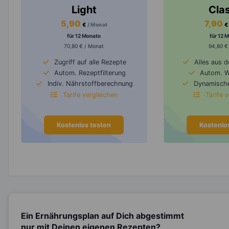
Light
Cla
5,90
7,90
€
/ Monat
€
für 12 Monate
für 12 
70,80 € / Monat
94,80 €
Zugriff auf alle Rezepte
Alles aus 
Autom. Rezeptfilterung
Autom. 
Indiv. Nährstoffberechnung
Dynamische
Tarife vergleichen
Tarife 
Kostenlos testen
Kostenlo
Ein Ernährungsplan auf Dich abgestimmt
nur mit Deinen eigenen Rezepten?