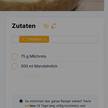
Zutaten
1 Portion
75
g
Milchreis
300
ml
Mandelmilch
0,5
Banane
0,5
Apfel
Du möchtest das ganze Rezept sehen? Teste
invi
koo
14 Tage lang völlig kostenlos und