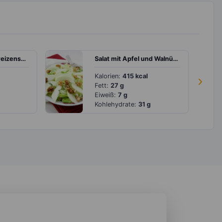
Lauwarmer Buchweizensalat mit mediterranem Dressing
Salat mit Apfel und Walnüssen
Kalorien:
415 kcal
›
Fett:
27 g
Eiweiß:
7 g
Kohlehydrate:
31 g