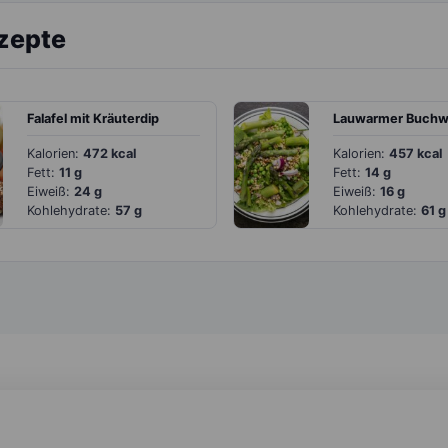
ezepte
Falafel mit Kräuterdip
Kalorien:
472 kcal
Kalorien:
457 kcal
Fett:
11 g
Fett:
14 g
Eiweiß:
24 g
Eiweiß:
16 g
Kohlehydrate:
57 g
Kohlehydrate:
61 g