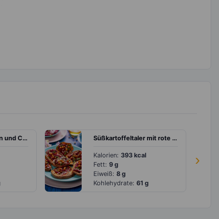
Granola mit Nüssen und Cranberries
Süßkartoffeltaler mit rote Bete und orientalischen Kichererbsen
Kalorien:
393 kcal
›
Fett:
9 g
Eiweiß:
8 g
g
Kohlehydrate:
61 g