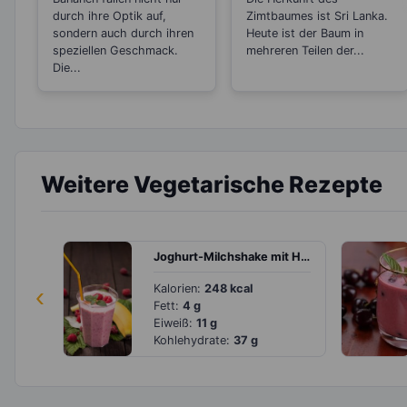
durch ihre Optik auf,
Zimtbaumes ist Sri Lanka.
sondern auch durch ihren
Heute ist der Baum in
speziellen Geschmack.
mehreren Teilen der...
Die...
Weitere Vegetarische Rezepte
Joghurt-Milchshake mit Himbeeren und Banane
‹
Kalorien:
248 kcal
Fett:
4 g
Eiweiß:
11 g
Kohlehydrate:
37 g