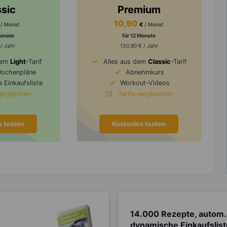
ssic
Premium
10,90
/ Monat
€
/ Monat
Monate
für 12 Monate
 / Jahr
130,80 € / Jahr
dem
Light
-Tarif
Alles aus dem
Classic
-Tarif
Wochenpläne
Abnehmkurs
 Einkaufsliste
Workout-Videos
vergleichen
Tarife vergleichen
s testen
Kostenlos testen
14.000 Rezepte, autom.
dynamische Einkaufslis