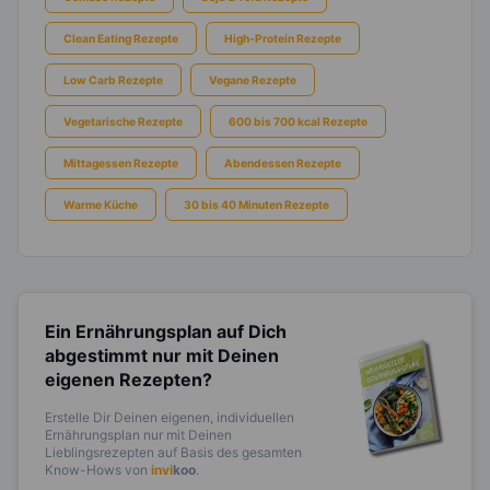
Clean Eating Rezepte
High-Protein Rezepte
Low Carb Rezepte
Vegane Rezepte
Vegetarische Rezepte
600 bis 700 kcal Rezepte
Mittagessen Rezepte
Abendessen Rezepte
Warme Küche
30 bis 40 Minuten Rezepte
Ein Ernährungsplan auf Dich
abgestimmt
nur mit Deinen
eigenen Rezepten?
Erstelle Dir Deinen eigenen, individuellen
Ernährungsplan nur mit Deinen
Lieblingsrezepten auf Basis des gesamten
Know-Hows von
invi
koo
.