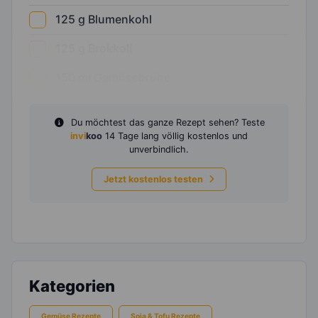
125
g
Blumenkohl
125
g
Brokkoli
150
ml
Gemüsebrühe
Du möchtest das ganze Rezept sehen? Teste
invi
koo
14 Tage lang völlig kostenlos und
unverbindlich.
Jetzt kostenlos testen
Kategorien
Gemüse Rezepte
Soja & Tofu Rezepte