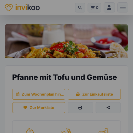
invi
koo
0
Pfanne mit Tofu und Gemüse
Zum Wochenplan hinzufügen
Zur Einkaufsliste
Zur Merkliste