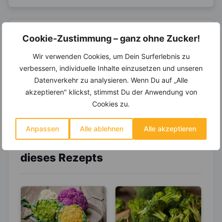
14.000 Rezepte, autom.
Cookie-Zustimmung – ganz ohne Zucker!
Wochenplaner,
dynamische
Wir verwenden Cookies, um Dein Surferlebnis zu
Einkaufsliste und noch mehr?
verbessern, individuelle Inhalte einzusetzen und unseren
Entdecke die
invi
koo
-Mitgliedschaft und erhalte
Datenverkehr zu analysieren. Wenn Du auf „Alle
viele hilfreiche und zeitsparende Möglichkeiten,
akzeptieren" klickst, stimmst Du der Anwendung von
um Deine Ernährung optimal zu gestalten.
Cookies zu.
Anpassen
Alle ablehnen
Alle akzeptieren
Erfahre mehr über die Zutaten
dieses Rezepts