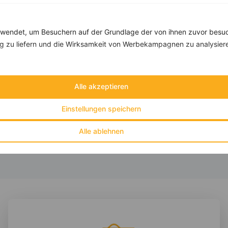
Rezepte mit 600 bis 700 kcal
Rezepte
endet, um Besuchern auf der Grundlage der von ihnen zuvor besuc
 zu liefern und die Wirksamkeit von Werbekampagnen zu analysier
Schoko-Erdnuss-Muffins
Alle akzeptieren
‹
Kalorien:
651 kcal
›
Fett:
19 g
Eiweiß:
18 g
Einstellungen speichern
Kohlehydrate:
92 g
Alle ablehnen