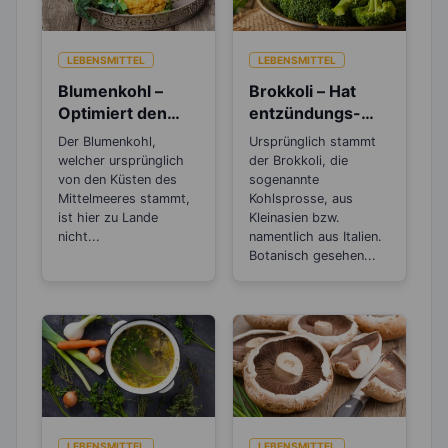
LEBENSMITTEL
LEBENSMITTEL
Blumenkohl –
Brokkoli – Hat
Optimiert den
entzündungs-
pH-Wert im Blut
und
Der Blumenkohl,
Ursprünglich stammt
und schützt vor
krebshemmende
welcher ursprünglich
der Brokkoli, die
Übersäuerung
Wirkung
von den Küsten des
sogenannte
Mittelmeeres stammt,
Kohlsprosse, aus
ist hier zu Lande
Kleinasien bzw.
nicht...
namentlich aus Italien.
Botanisch gesehen...
LEBENSMITTEL
LEBENSMITTEL