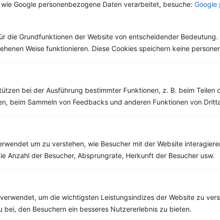
 wie Google personenbezogene Daten verarbeitet, besuche:
Google 
Zitrone
„Wunder“-
wird die Paprika als
Pflanzenart und gehört
Heilmittel
Nahrungsmittel
zu der Gattung Lauch.
genutzt. Zuvor hatten
Schon seit mehr als...
ür die Grundfunktionen der Website von entscheidender Bedeutung. 
sie die Spanier...
esehenen Weise funktionieren. Diese Cookies speichern keine perso
tützen bei der Ausführung bestimmter Funktionen, z. B. beim Teilen 
Weitere Vegetarische Rezepte
men, beim Sammeln von Feedbacks und anderen Funktionen von Dritta
Haferflocken mit Beerenmischung
rwendet um zu verstehen, wie Besucher mit der Website interagiere
‹
Kalorien:
605 kcal
›
ie Anzahl der Besucher, Absprungrate, Herkunft der Besucher usw.
Fett:
10 g
Eiweiß:
22 g
Kohlehydrate:
92 g
verwendet, um die wichtigsten Leistungsindizes der Website zu ver
zu bei, den Besuchern ein besseres Nutzererlebnis zu bieten.