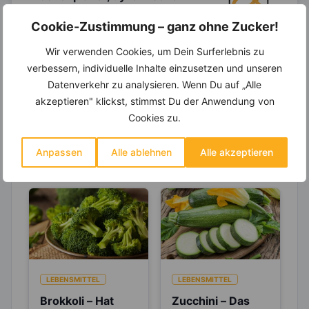
Einkaufsliste und noch mehr?
Cookie-Zustimmung – ganz ohne Zucker!
Entdecke die
invi
koo
-Mitgliedschaft und erhalte
viele hilfreiche und zeitsparende Möglichkeiten,
Wir verwenden Cookies, um Dein Surferlebnis zu
um Deine Ernährung optimal zu gestalten.
verbessern, individuelle Inhalte einzusetzen und unseren
Datenverkehr zu analysieren. Wenn Du auf „Alle
akzeptieren" klickst, stimmst Du der Anwendung von
Cookies zu.
Erfahre mehr über die Zutaten
dieses Rezepts
Anpassen
Alle ablehnen
Alle akzeptieren
LEBENSMITTEL
LEBENSMITTEL
Brokkoli – Hat
Zucchini – Das