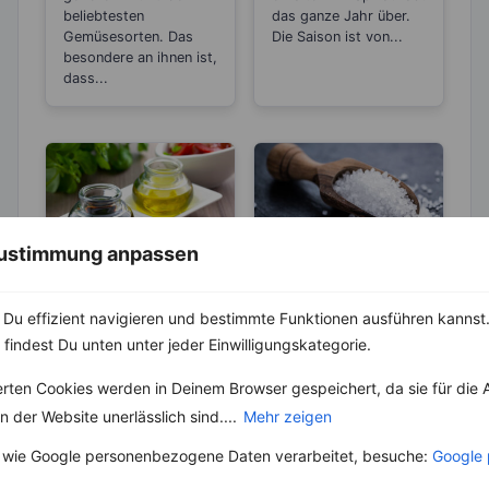
beliebtesten
das ganze Jahr über.
Gemüsesorten. Das
Die Saison ist von...
besondere an ihnen ist,
dass...
 Zustimmung anpassen
LEBENSMITTEL
ABNEHMEN
KRÄUTER & GEWÜRZE
Du effizient navigieren und bestimmte Funktionen ausführen kannst. 
Kennst du die
Unterschiede
 findest Du unten unter jeder Einwilligungskategorie.
Salz – Die
beim Balsamico
Abnehmbremse
Der Name „Balsam“
erten Cookies werden in Deinem Browser gespeichert, da sie für die 
Essig?
oder „Balsamico“ leitet
Salz ist ein
 der Website unerlässlich sind....
Mehr zeigen
sich vom lateinischen
lebenswichtiger Stoff
Wort „balsamum“ ab,
und aus unserer Küche
 wie Google personenbezogene Daten verarbeitet, besuche:
Google 
das ursprünglich
nicht mehr weg zu
wohlriechende...
denken. Der...