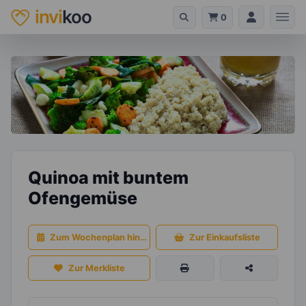
invi
koo
0
Quinoa mit buntem
Ofengemüse
Zum Wochenplan hinzufügen
Zur Einkaufsliste
Zur Merkliste