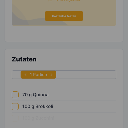
Kostenlos testen
Zutaten
1 Portion
70
g
Quinoa
100
g
Brokkoli
100
g
Zucchini