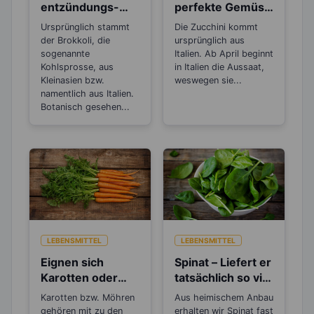
entzündungs-
perfekte Gemüse
und
zum Abnehmen
Ursprünglich stammt
Die Zucchini kommt
krebshemmende
der Brokkoli, die
ursprünglich aus
Wirkung
sogenannte
Italien. Ab April beginnt
Kohlsprosse, aus
in Italien die Aussaat,
Kleinasien bzw.
weswegen sie...
namentlich aus Italien.
Botanisch gesehen...
LEBENSMITTEL
LEBENSMITTEL
Eignen sich
Spinat – Liefert er
Karotten oder
tatsächlich so viel
Möhren zum
Eisen?
Karotten bzw. Möhren
Aus heimischem Anbau
Abnehmen?
gehören mit zu den
erhalten wir Spinat fast