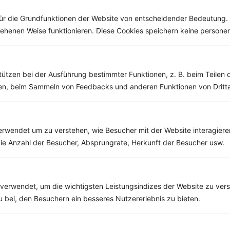
ür die Grundfunktionen der Website von entscheidender Bedeutung. 
esehenen Weise funktionieren. Diese Cookies speichern keine perso
Weitere Vegetarische Rezepte
tützen bei der Ausführung bestimmter Funktionen, z. B. beim Teilen 
men, beim Sammeln von Feedbacks und anderen Funktionen von Dritta
Grüner Smoothie mit Banane, Gurke, Sellerie und Spinat
‹
Kalorien:
423 kcal
›
rwendet um zu verstehen, wie Besucher mit der Website interagiere
Fett:
12 g
Eiweiß:
8 g
ie Anzahl der Besucher, Absprungrate, Herkunft der Besucher usw.
Kohlehydrate:
65 g
verwendet, um die wichtigsten Leistungsindizes der Website zu ver
zu bei, den Besuchern ein besseres Nutzererlebnis zu bieten.
Rezepte mit 500 bis 600 kcal
Rezepte