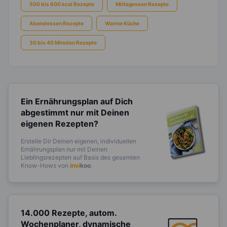
500 bis 600 kcal Rezepte
Mittagessen Rezepte
Abendessen Rezepte
Warme Küche
30 bis 40 Minuten Rezepte
Ein Ernährungsplan auf Dich
abgestimmt
nur mit Deinen
eigenen Rezepten?
Erstelle Dir Deinen eigenen, individuellen
Ernährungsplan nur mit Deinen
Lieblingsrezepten auf Basis des gesamten
Know-Hows von
invi
koo
.
14.000 Rezepte, autom.
Wochenplaner,
dynamische