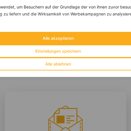
endet, um Besuchern auf der Grundlage der von ihnen zuvor besuc
 zu liefern und die Wirksamkeit von Werbekampagnen zu analysier
Dinkel-Flammkuchen mit Schalotten, Weintrauben und Feige
‹
Kalorien:
558 kcal
›
Fett:
9 g
Alle akzeptieren
Eiweiß:
17 g
Kohlehydrate:
94 g
Einstellungen speichern
Alle ablehnen