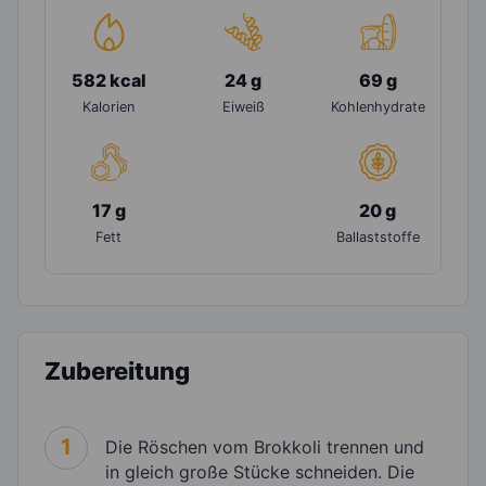
582 kcal
24 g
69 g
Kalorien
Eiweiß
Kohlenhydrate
17 g
20 g
Fett
Ballaststoffe
Zubereitung
1
Die Röschen vom Brokkoli trennen und
in gleich große Stücke schneiden. Die