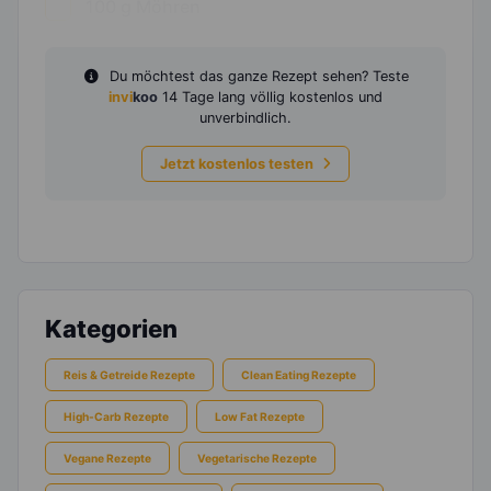
100
g
Möhren
Du möchtest das ganze Rezept sehen? Teste
invi
koo
14 Tage lang völlig kostenlos und
unverbindlich.
Jetzt kostenlos testen
Kategorien
Reis & Getreide Rezepte
Clean Eating Rezepte
High-Carb Rezepte
Low Fat Rezepte
Vegane Rezepte
Vegetarische Rezepte