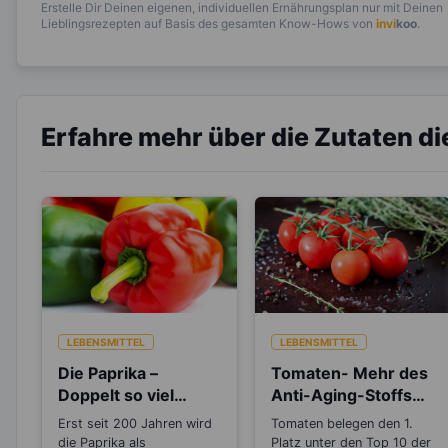
Erstelle Dir Deinen eigenen, individuellen Ernährungsplan nur mit Deinen
Lieblingsrezepten auf Basis des gesamten Know-Hows von
invi
koo
.
Erfahre mehr über die Zutaten d
LEBENSMITTEL
LEBENSMITTEL
Die Paprika –
Tomaten- Mehr des
Doppelt so viel
Anti-Aging-Stoffs
Vitamin C, wie die
Lycopin durchs
Erst seit 200 Jahren wird
Tomaten belegen den 1.
Zitrone
Einkochen?
die Paprika als
Platz unter den Top 10 der