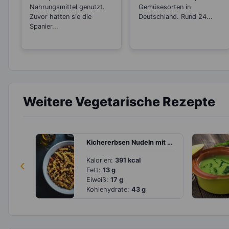
Nahrungsmittel genutzt.
Gemüsesorten in
Zuvor hatten sie die
Deutschland. Rund 24...
Spanier...
Weitere Vegetarische Rezepte
Kichererbsen Nudeln mit Tomaten und Oliven
‹
Kalorien:
391 kcal
Fett:
13 g
Eiweiß:
17 g
Kohlehydrate:
43 g