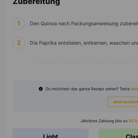
Zubereitung
1
Den Quinoa nach Packungsanweisung zubereit
2
Die Paprika entstielen, entkernen, waschen un
3
Die Tomaten ebenfalls in Stücke schneiden. De
Du möchtest das ganze Rezept sehen? Teste
invi
Jetzt kosten
Jährliche Zahlung (bis zu
33 %
Light
Cla