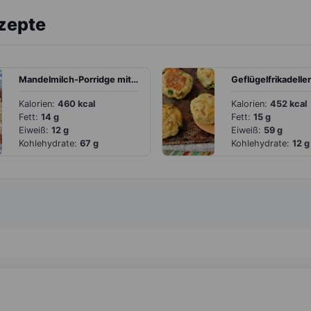
ezepte
Mandelmilch-Porridge mit heißen Kirschen
Kalorien:
460 kcal
Kalorien:
452 kcal
Fett:
14 g
Fett:
15 g
Eiweiß:
12 g
Eiweiß:
59 g
Kohlehydrate:
67 g
Kohlehydrate:
12 g