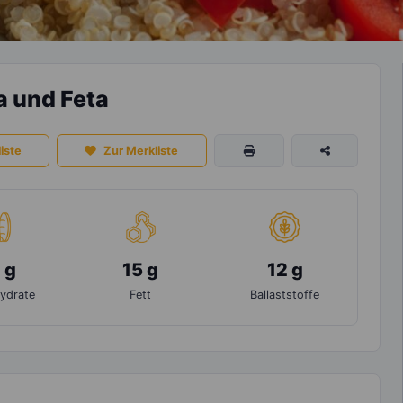
a und Feta
iste
Zur Merkliste
 g
15 g
12 g
ydrate
Fett
Ballaststoffe