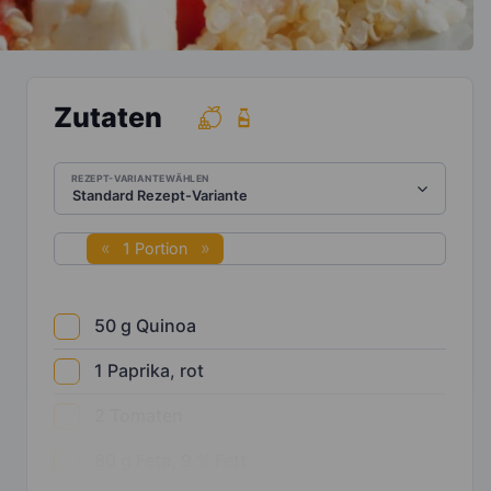
Zutaten
REZEPT-VARIANTE WÄHLEN
1 Portion
50
g
Quinoa
1
Paprika, rot
2
Tomaten
80
g
Feta, 9 % Fett