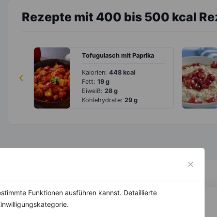
Rezepte mit 400 bis 500 kcal R
Tofugulasch mit Paprika
‹
Kalorien:
448 kcal
Fett:
19 g
Eiweiß:
28 g
Kohlehydrate:
29 g
stimmte Funktionen ausführen kannst. Detaillierte
inwilligungskategorie.