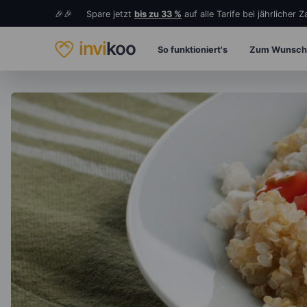
🎉🎉 Spare jetzt
bis zu 33 %
auf alle Tarife bei jährlicher 
invi
koo
So funktioniert's
Zum Wunsch