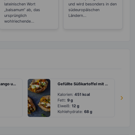
lateinischen Wort
und wird besonders in den
„balsamum“ ab, das
südeuropäischen
ursprünglich
Ländern...
wohlriechende...
Rucola-Salat mit Mango und Avocado
Gefüllte Süßkartoffel mit Linsencurry und Paprika
Kalorien:
451 kcal
›
Fett:
9 g
Eiweiß:
12 g
Kohlehydrate:
68 g