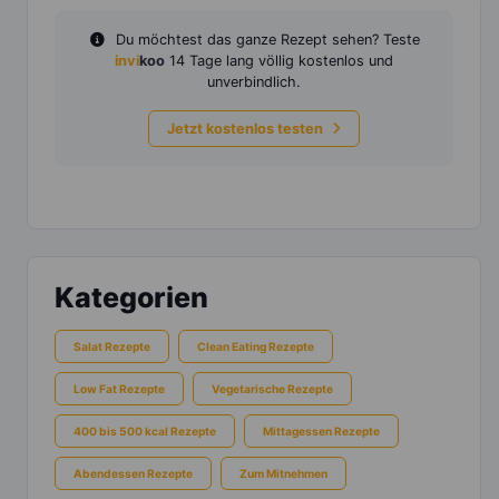
Du möchtest das ganze Rezept sehen? Teste
invi
koo
14 Tage lang völlig kostenlos und
unverbindlich.
Jetzt kostenlos testen
Kategorien
Salat Rezepte
Clean Eating Rezepte
Low Fat Rezepte
Vegetarische Rezepte
400 bis 500 kcal Rezepte
Mittagessen Rezepte
Abendessen Rezepte
Zum Mitnehmen