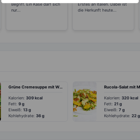
Begriff. Ein Käse darf sich
Erstes an Italien. Dabei ist
nur...
die Herkunft heute...
Grüne Cremesuppe mit Wirsing, Spinat und saurer Sahne
Kalorien:
309 kcal
Kalorien:
320 kcal
Fett:
9 g
Fett:
21 g
Eiweiß:
13 g
Eiweiß:
7 g
Kohlehydrate:
36 g
Kohlehydrate:
22 g