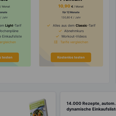
10,90
/ Monat
€
/ Monat
Monate
für 12 Monate
 / Jahr
130,80 € / Jahr
dem
Light
-Tarif
Alles aus dem
Classic
-Tarif
Wochenpläne
Abnehmkurs
 Einkaufsliste
Workout-Videos
vergleichen
Tarife vergleichen
s testen
Kostenlos testen
14.000 Rezepte, autom.
dynamische Einkaufslis