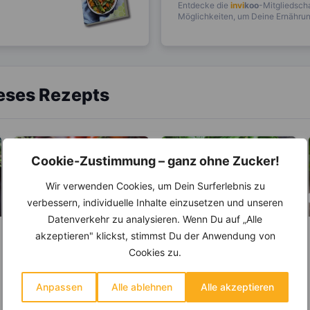
Entdecke die
invi
koo
-Mitgliedscha
Möglichkeiten, um Deine Ernährung
ieses Rezepts
Cookie-Zustimmung – ganz ohne Zucker!
Wir verwenden Cookies, um Dein Surferlebnis zu
verbessern, individuelle Inhalte einzusetzen und unseren
Datenverkehr zu analysieren. Wenn Du auf „Alle
akzeptieren" klickst, stimmst Du der Anwendung von
LEBENSMITTEL
KRÄUTER & GEWÜRZE
Cookies zu.
Der Unterschied
Basilikum – Es gibt
zwischen Feta,
über 60
Anpassen
Alle ablehnen
Alle akzeptieren
Schafskäse, Hirten-
verschiedene Arten
Feta (fetta = Scheibe) ist
Der Geschmack und
und Balkankäse
ein seit 2002 geschützter
Geruch erinnert wohl als