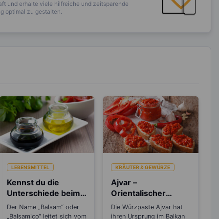
ft und erhalte viele hilfreiche und zeitsparende
 optimal zu gestalten.
LEBENSMITTEL
KRÄUTER & GEWÜRZE
Kennst du die
Ajvar –
Unterschiede beim
Orientalischer
Balsamico Essig?
Gemüsekaviar aus
Der Name „Balsam“ oder
Die Würzpaste Ajvar hat
Paprika
„Balsamico“ leitet sich vom
ihren Ursprung im Balkan