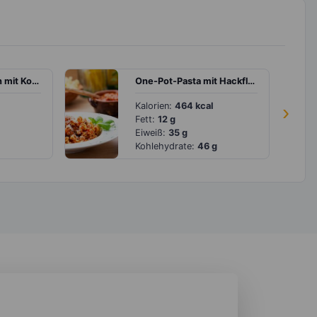
Geflügelfrikadellen mit Kohlrabi und Erbsen
One-Pot-Pasta mit Hackfleisch und Tomatensauce
Kalorien:
464 kcal
›
Fett:
12 g
Eiweiß:
35 g
Kohlehydrate:
46 g