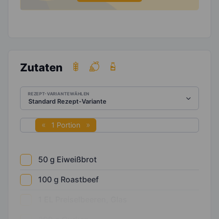
Zutaten
REZEPT-VARIANTE WÄHLEN
1 Portion
50
g
Eiweißbrot
100
g
Roastbeef
1
EL
Preiselbeeren, Glas