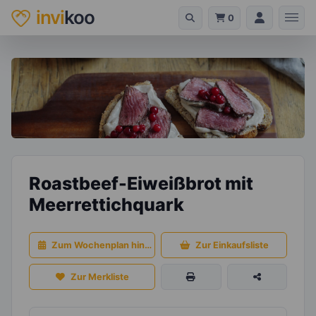
invi
koo
0
Roastbeef-Eiweißbrot mit
Meerrettichquark
Zum Wochenplan hinzufügen
Zur Einkaufsliste
Zur Merkliste