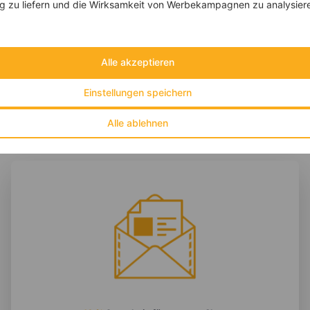
 zu liefern und die Wirksamkeit von Werbekampagnen zu analysier
‹
Kalorien:
484 kcal
›
Fett:
11 g
Eiweiß:
29 g
Kohlehydrate:
59 g
Alle akzeptieren
Einstellungen speichern
Alle ablehnen