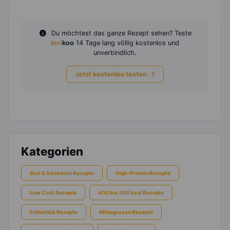
200
g
Gurken
Du möchtest das ganze Rezept sehen? Teste
invi
koo
14 Tage lang völlig kostenlos und
unverbindlich.
Jetzt kostenlos testen
Kategorien
Brot & Sandwich Rezepte
High-Protein Rezepte
Low Carb Rezepte
400 bis 500 kcal Rezepte
Frühstück Rezepte
Mittagessen Rezepte