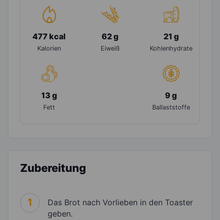
477 kcal
62 g
21 g
Kalorien
Eiweiß
Kohlenhydrate
13 g
9 g
Fett
Ballaststoffe
Zubereitung
1
Das Brot nach Vorlieben in den Toaster
geben.