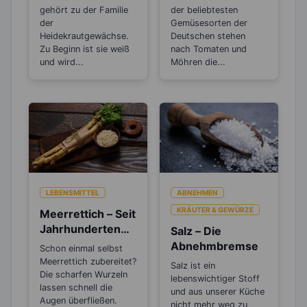
wirken
Schlankmacher!
gehört zu der Familie
der beliebtesten
antibakteriell und
der
Gemüsesorten der
entzündungshem
Heidekrautgewächse.
Deutschen stehen
Zu Beginn ist sie weiß
nach Tomaten und
mend
und wird...
Möhren die...
LEBENSMITTEL
ABNEHMEN
KRÄUTER & GEWÜRZE
Meerrettich – Seit
Jahrhunderten
Salz – Die
als Heilpflanze
Abnehmbremse
Schon einmal selbst
bekannt!
Meerrettich zubereitet?
Salz ist ein
Die scharfen Wurzeln
lebenswichtiger Stoff
lassen schnell die
und aus unserer Küche
Augen überfließen.
nicht mehr weg zu