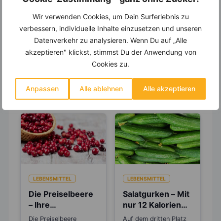
Entdecke die
invi
koo
-Mitgliedschaft und erhalte
viele hilfreiche und zeitsparende Möglichkeiten,
Wir verwenden Cookies, um Dein Surferlebnis zu
um Deine Ernährung optimal zu gestalten.
verbessern, individuelle Inhalte einzusetzen und unseren
Datenverkehr zu analysieren. Wenn Du auf „Alle
akzeptieren" klickst, stimmst Du der Anwendung von
Cookies zu.
Erfahre mehr über die Zutaten
dieses Rezepts
Anpassen
Alle ablehnen
Alle akzeptieren
LEBENSMITTEL
LEBENSMITTEL
Die Preiselbeere
Salatgurken – Mit
– Ihre
nur 12 Kalorien
Pflanzenstoffe
sind sie wahre
Die Preiselbeere
Auf dem dritten Platz