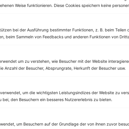
esehenen Weise funktionieren. Diese Cookies speichern keine perso
Weitere Low Carb Rezepte
tützen bei der Ausführung bestimmter Funktionen, z. B. beim Teilen 
Hähnchenbrustfilet mit Rosenkohl und Sesam
men, beim Sammeln von Feedbacks und anderen Funktionen von Dritta
‹
Kalorien:
514 kcal
›
Fett:
16 g
Eiweiß:
73 g
rwendet um zu verstehen, wie Besucher mit der Website interagiere
Kohlehydrate:
11 g
ie Anzahl der Besucher, Absprungrate, Herkunft der Besucher usw.
Rezepte mit 400 bis 500 kcal
verwendet, um die wichtigsten Leistungsindizes der Website zu ver
Rezepte
zu bei, den Besuchern ein besseres Nutzererlebnis zu bieten.
Körnerbrot mit Schnittlauchquark
endet, um Besuchern auf der Grundlage der von ihnen zuvor besuc