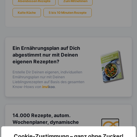
Abendessen Rezepte
Zum Mitnehmen
Kalte Küche
5 bis 10 Minuten Rezepte
Ein Ernährungsplan auf Dich
abgestimmt
nur mit Deinen
eigenen Rezepten?
Erstelle Dir Deinen eigenen, individuellen
Ernährungsplan nur mit Deinen
Lieblingsrezepten auf Basis des gesamten
Know-Hows von
invi
koo
.
14.000 Rezepte, autom.
Wochenplaner,
dynamische
Einkaufsliste und noch mehr?
Cookie-Zustimmung – ganz ohne Zucker!