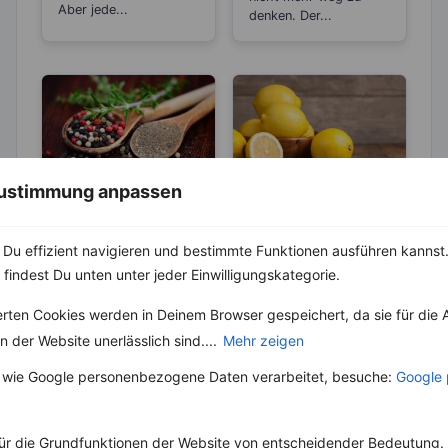
Aber jede...
denken. Der...
 Zustimmung anpassen
KRÄUTER & GEWÜRZE
LEBENSMITTEL
Pfeffer- Die
Sind Zitronen
Du effizient navigieren und bestimmte Funktionen ausführen kannst. 
Unterschiede
sauer oder
 findest Du unten unter jeder Einwilligungskategorie.
zwischen den
basisch?
Die Heimat des echten
Wer Zitronen mag, hat
Sorten
Pfeffers ist die
zu 100 % auch schon
erten Cookies werden in Deinem Browser gespeichert, da sie für die 
Malabarküste in Indien.
den Spruch „Sauer
 der Website unerlässlich sind....
Mehr zeigen
Dort ist auch das
macht lustig!“
Klima...
gehört....
 wie Google personenbezogene Daten verarbeitet, besuche:
Google 
ür die Grundfunktionen der Website von entscheidender Bedeutung. 