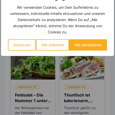
viele hilfreiche und zeitsparende Möglichkeiten,
um Deine Ernährung optimal zu gestalten.
Wir verwenden Cookies, um Dein Surferlebnis zu
verbessern, individuelle Inhalte einzusetzen und unseren
Datenverkehr zu analysieren. Wenn Du auf „Alle
akzeptieren" klickst, stimmst Du der Anwendung von
Erfahre mehr über die Zutaten
Cookies zu.
dieses Rezepts
Anpassen
Alle ablehnen
Alle akzeptieren
LEBENSMITTEL
LEBENSMITTEL
Feldsalat – Die
Thunfisch ist
Nummer 1 unter
kalorienarm,
den
sättigend und
Als Wintergemüse hat
Thunfisch gehört zu
Eisenlieferanten
reich an Omega-
der Feldsalat von
den wichtigsten