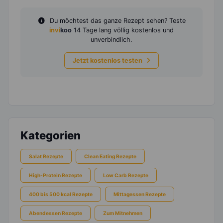
Du möchtest das ganze Rezept sehen? Teste
invi
koo
14 Tage lang völlig kostenlos und
unverbindlich.
Jetzt kostenlos testen
Kategorien
Salat Rezepte
Clean Eating Rezepte
High-Protein Rezepte
Low Carb Rezepte
400 bis 500 kcal Rezepte
Mittagessen Rezepte
Abendessen Rezepte
Zum Mitnehmen