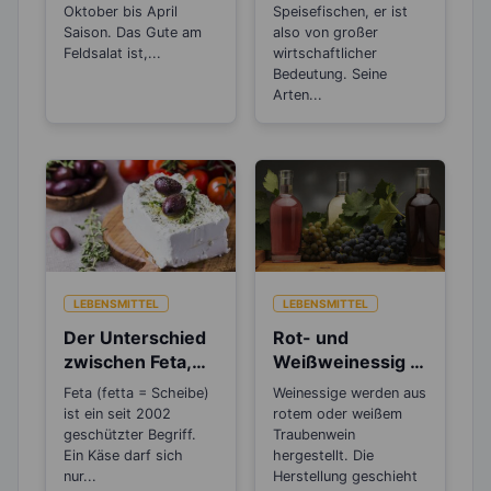
3-Fetten
Oktober bis April
Speisefischen, er ist
Saison. Das Gute am
also von großer
Feldsalat ist,...
wirtschaftlicher
Bedeutung. Seine
Arten...
LEBENSMITTEL
LEBENSMITTEL
Der Unterschied
Rot- und
zwischen Feta,
Weißweinessig –
Schafskäse,
zuckerärmere
Feta (fetta = Scheibe)
Weinessige werden aus
Hirten- und
Alternativen zum
ist ein seit 2002
rotem oder weißem
Balkankäse
Balsamico
geschützter Begriff.
Traubenwein
Ein Käse darf sich
hergestellt. Die
nur...
Herstellung geschieht