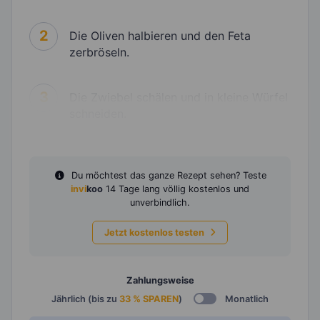
2
Die Oliven halbieren und den Feta
zerbröseln.
3
Die Zwiebel schälen und in kleine Würfel
schneiden.
Du möchtest das ganze Rezept sehen? Teste
invi
koo
14 Tage lang völlig kostenlos und
unverbindlich.
Jetzt kostenlos testen
Zahlungsweise
Jährlich (bis zu
33 % SPAREN
)
Monatlich