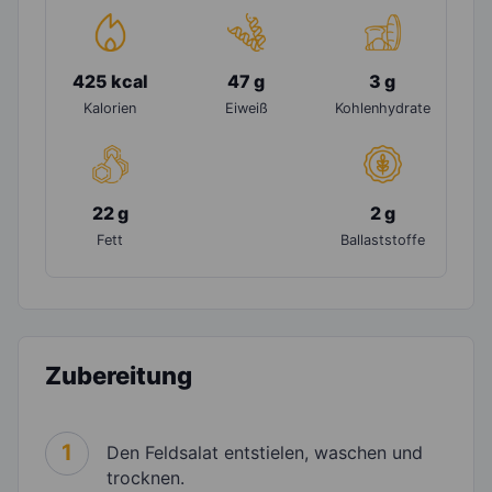
425 kcal
47 g
3 g
Kalorien
Eiweiß
Kohlenhydrate
22 g
2 g
Fett
Ballaststoffe
Zubereitung
1
Den Feldsalat entstielen, waschen und
trocknen.