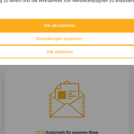
 zu liefern und die Wirksamkeit von Werbekampagnen zu analysier
‹
Kalorien:
468 kcal
›
Fett:
13 g
Eiweiß:
49 g
Kohlehydrate:
33 g
Alle akzeptieren
Einstellungen speichern
Alle ablehnen
10 %
Gutschein für unseren Shop