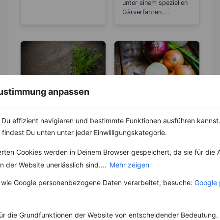
unter einem speziellen
Gärverfahren....
 Zustimmung anpassen
KRÄUTER & GEWÜRZE
LEBENSMITTEL
Dill und seine
Zwiebel –
Du effizient navigieren und bestimmte Funktionen ausführen kannst. 
„magische“
Natürliches
 findest Du unten unter jeder Einwilligungskategorie.
Wirkung
Antibiotikum und
Schon in der Antike
Die Zwiebel ist eine
erten Cookies werden in Deinem Browser gespeichert, da sie für die 
„Wunder“-
war der Dill sehr
Pflanzenart und gehört
Heilmittel
 der Website unerlässlich sind....
Mehr zeigen
beliebt und ihm wurde
zu der Gattung Lauch.
sogar eine magische...
Schon seit mehr als...
 wie Google personenbezogene Daten verarbeitet, besuche:
Google 
ür die Grundfunktionen der Website von entscheidender Bedeutung. 