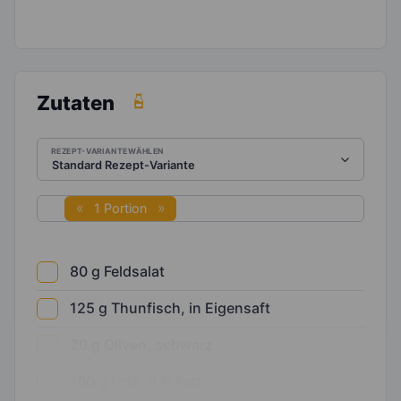
Zutaten
REZEPT-VARIANTE WÄHLEN
1 Portion
80
g
Feldsalat
125
g
Thunfisch, in Eigensaft
20
g
Oliven, schwarz
100
g
Feta, 9 % Fett