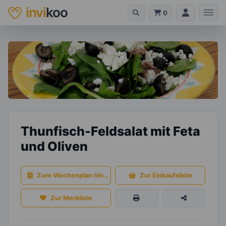
invi
koo
0
Thunfisch-Feldsalat mit Feta
und Oliven
Zum Wochenplan hinzufügen
Zur Einkaufsliste
Zur Merkliste