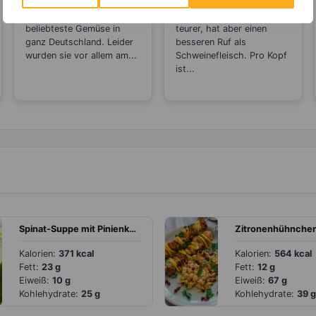
oder machen sie
für Rindfleisch
Kartoffeln gelten als das
Rindfleisch ist meist etwas
dick?
beliebteste Gemüse in
teurer, hat aber einen
ganz Deutschland. Leider
besseren Ruf als
wurden sie vor allem am...
Schweinefleisch. Pro Kopf
ist...
Spinat-Suppe mit Pinienkernen
Kalorien:
371 kcal
Kalorien:
564 kcal
Fett:
23 g
Fett:
12 g
Eiweiß:
10 g
Eiweiß:
67 g
Kohlehydrate:
25 g
Kohlehydrate:
39 g