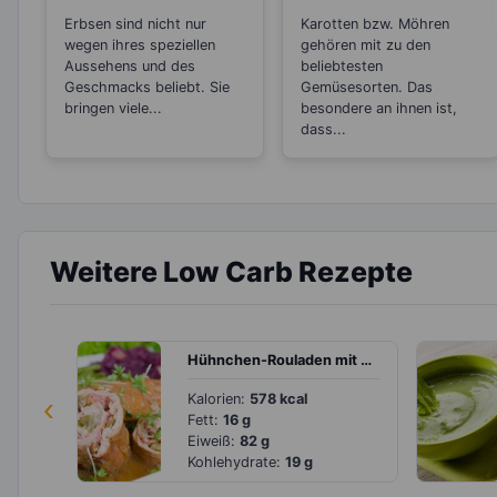
lebenswichtigen
Abnehmen?
Erbsen sind nicht nur
Karotten bzw. Möhren
Proteine
wegen ihres speziellen
gehören mit zu den
Aussehens und des
beliebtesten
Geschmacks beliebt. Sie
Gemüsesorten. Das
bringen viele...
besondere an ihnen ist,
dass...
Weitere Low Carb Rezepte
Hühnchen-Rouladen mit Bohnen
‹
Kalorien:
578 kcal
Fett:
16 g
Eiweiß:
82 g
Kohlehydrate:
19 g