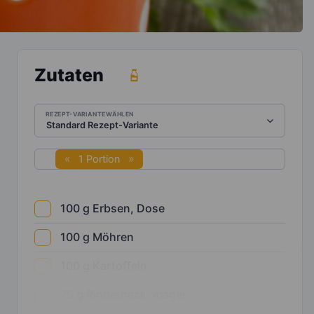
Zutaten
REZEPT-VARIANTE WÄHLEN
1 Portion
100
g
Erbsen, Dose
100
g
Möhren
100
g
Kartoffeln
75
g
Rinderhack, mager