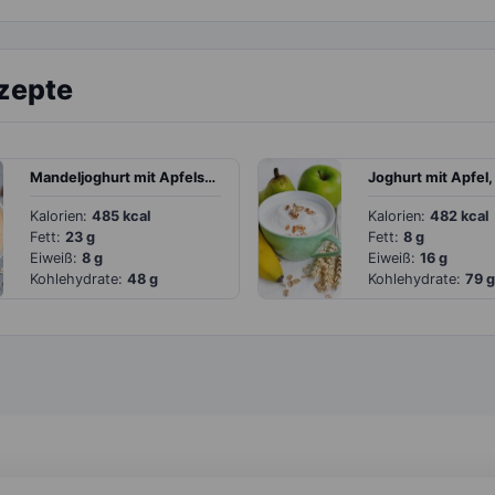
ezepte
Mandeljoghurt mit Apfelspalten und Haferflocken
Kalorien:
485 kcal
Kalorien:
482 kcal
Fett:
23 g
Fett:
8 g
Eiweiß:
8 g
Eiweiß:
16 g
Kohlehydrate:
48 g
Kohlehydrate:
79 g