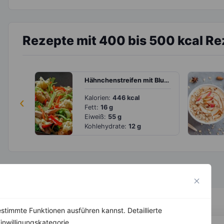
Rezepte mit 400 bis 500 kcal R
Hähnchenstreifen mit Blumenkohl, Brokkoli und Paprika
‹
Kalorien:
446 kcal
Fett:
16 g
Eiweiß:
55 g
Kohlehydrate:
12 g
stimmte Funktionen ausführen kannst. Detaillierte
inwilligungskategorie.