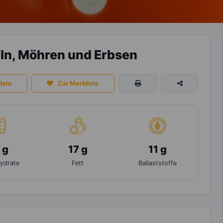
eln, Möhren und Erbsen
iste
Zur Merkliste
 g
17 g
11 g
ydrate
Fett
Ballaststoffe