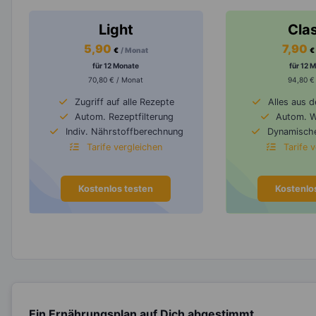
Light
Cla
5,90
7,90
€
/ Monat
€
für 12 Monate
für 12 
70,80 € / Monat
94,80 €
Zugriff auf alle Rezepte
Alles aus 
Autom. Rezeptfilterung
Autom. 
Indiv. Nährstoffberechnung
Dynamische
Tarife vergleichen
Tarife 
Kostenlos testen
Kostenlo
Ein Ernährungsplan auf Dich abgestimmt