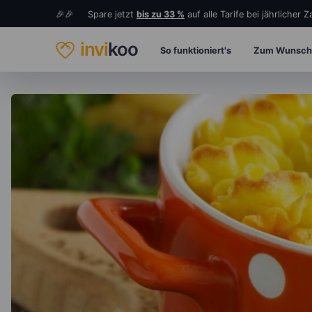
🎉🎉 Spare jetzt
bis zu 33 %
auf alle Tarife bei jährlicher 
invi
koo
So funktioniert's
Zum Wunsch