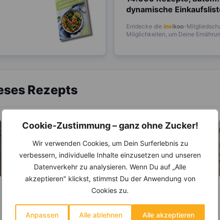
dynamische Einkaufslis
Entdecke die
invi
koo
-Mitgliedscha
Möglichkeiten, um Deine Ernährung
ieses Rezepts
Cookie-Zustimmung – ganz ohne Zucker!
Wir verwenden Cookies, um Dein Surferlebnis zu
verbessern, individuelle Inhalte einzusetzen und unseren
Datenverkehr zu analysieren. Wenn Du auf „Alle
akzeptieren" klickst, stimmst Du der Anwendung von
Cookies zu.
LEBENSMITTEL
LEBENSMITTEL
Kartoffeln – Helfen
Die besten
Anpassen
Alle ablehnen
Alle akzeptieren
sie beim Abnehmen
Zubereitungsarten