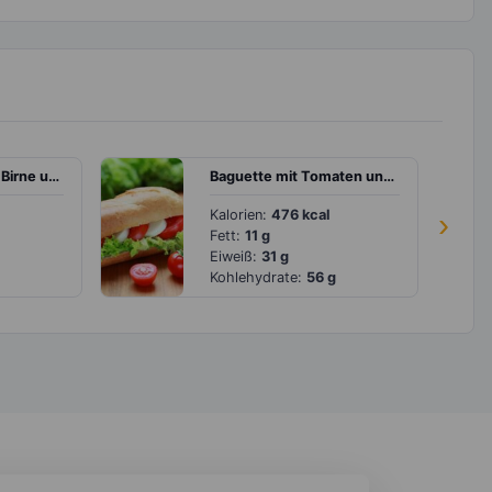
Joghurt mit Apfel, Birne und Banane
Baguette mit Tomaten und Mozzarella
Kalorien:
476 kcal
›
Fett:
11 g
Eiweiß:
31 g
Kohlehydrate:
56 g