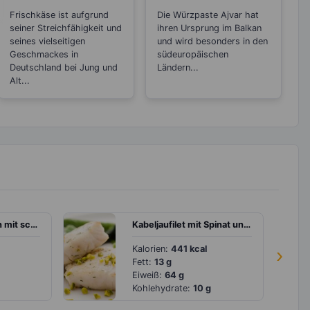
Brotaufstrich
Gemüsekaviar aus
Frischkäse ist aufgrund
Die Würzpaste Ajvar hat
Paprika
seiner Streichfähigkeit und
ihren Ursprung im Balkan
seines vielseitigen
und wird besonders in den
Geschmackes in
südeuropäischen
Deutschland bei Jung und
Ländern...
Alt...
Zitronenhühnchen mit scharfem Curry-Couscous
Kabeljaufilet mit Spinat und grünem Spargel
Kalorien:
441 kcal
›
Fett:
13 g
Eiweiß:
64 g
Kohlehydrate:
10 g