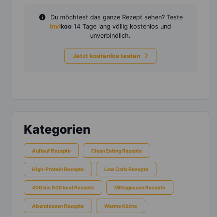
Du möchtest das ganze Rezept sehen? Teste
invi
koo
14 Tage lang völlig kostenlos und
unverbindlich.
Jetzt kostenlos testen
Kategorien
Auflauf Rezepte
Clean Eating Rezepte
High-Protein Rezepte
Low Carb Rezepte
400 bis 500 kcal Rezepte
Mittagessen Rezepte
Abendessen Rezepte
Warme Küche