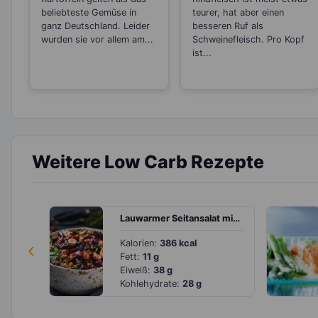
dick?
beliebteste Gemüse in
teurer, hat aber einen
ganz Deutschland. Leider
besseren Ruf als
wurden sie vor allem am...
Schweinefleisch. Pro Kopf
ist...
Weitere Low Carb Rezepte
Lauwarmer Seitansalat mit Buchweizen
‹
Kalorien:
386 kcal
Fett:
11 g
Eiweiß:
38 g
Kohlehydrate:
28 g