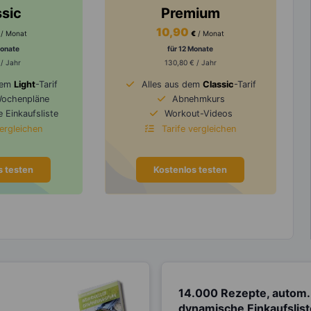
ssic
Premium
10,90
/ Monat
€
/ Monat
Monate
für 12 Monate
 / Jahr
130,80 € / Jahr
dem
Light
-Tarif
Alles aus dem
Classic
-Tarif
Wochenpläne
Abnehmkurs
 Einkaufsliste
Workout-Videos
vergleichen
Tarife vergleichen
s testen
Kostenlos testen
14.000 Rezepte, autom.
dynamische Einkaufslis