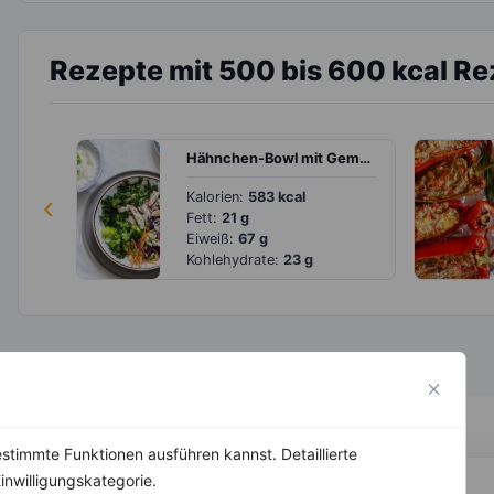
Rezepte mit 500 bis 600 kcal R
Hähnchen-Bowl mit Gemüse und Dip
‹
Kalorien:
583 kcal
Fett:
21 g
Eiweiß:
67 g
Kohlehydrate:
23 g
stimmte Funktionen ausführen kannst. Detaillierte
inwilligungskategorie.