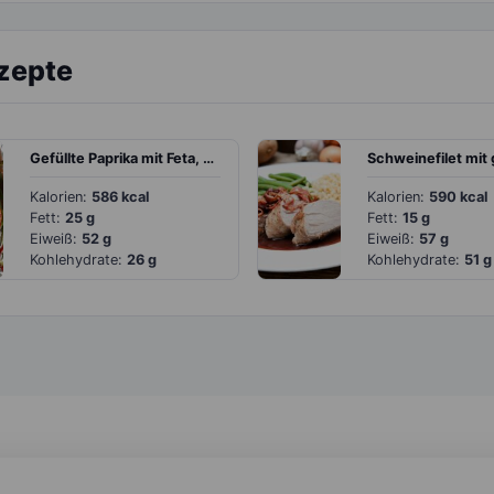
ezepte
Gefüllte Paprika mit Feta, Tomaten und Peperoni
Kalorien:
586 kcal
Kalorien:
590 kcal
Fett:
25 g
Fett:
15 g
Eiweiß:
52 g
Eiweiß:
57 g
Kohlehydrate:
26 g
Kohlehydrate:
51 g