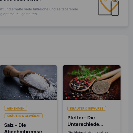
ft und erhalte viele hilfreiche und zeitsparende
 optimal zu gestalten.
ABNEHMEN
KRÄUTER & GEWÜRZE
KRÄUTER & GEWÜRZE
Pfeffer- Die
Unterschiede
Salz – Die
zwischen den
Abnehmbremse
Die Heimat des echten