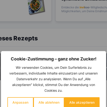
Entdecke die
invi
koo
-Mitgliedscha
Möglichkeiten, um Deine Ernährung
ieses Rezepts
Cookie-Zustimmung – ganz ohne Zucker!
Wir verwenden Cookies, um Dein Surferlebnis zu
verbessern, individuelle Inhalte einzusetzen und unseren
Datenverkehr zu analysieren. Wenn Du auf „Alle
akzeptieren" klickst, stimmst Du der Anwendung von
LEBENSMITTEL
LEBENSMITTEL
Cookies zu.
Frischkäse – viel
Zwiebel –
mehr als nur ein
Natürliches
Anpassen
Alle ablehnen
Alle akzeptieren
Brotaufstrich
Antibiotikum und
Frischkäse ist aufgrund
Die Zwiebel ist eine