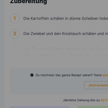
Zubereitung
1
Die Kartoffeln schälen in dünne Scheiben hob
2
Die Zwiebel und den Knoblauch schälen und in
3
Das Öl in einer Pfanne erhitzen und die Zwie
dem Tomatenmark ca. 5 Minuten anbraten. Na
Du möchtest das ganze Rezept sehen? Teste
invi
Jetzt kosten
Jährliche Zahlung (bis zu
33 %