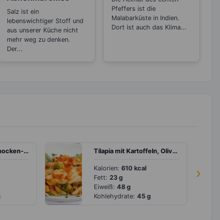
Sorten
Pfeffers ist die
Salz ist ein
Malabarküste in Indien.
lebenswichtiger Stoff und
Dort ist auch das Klima...
aus unserer Küche nicht
mehr weg zu denken.
Der...
Hühnchen-Artischocken-Salat mit Parmesancracker
Tilapia mit Kartoffeln, Oliven und Tomaten
Kalorien:
610 kcal
›
Fett:
23 g
Eiweiß:
48 g
g
Kohlehydrate:
45 g