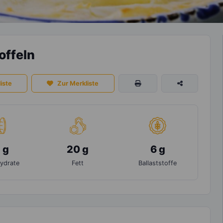
offeln
iste
Zur Merkliste
 g
20 g
6 g
ydrate
Fett
Ballaststoffe