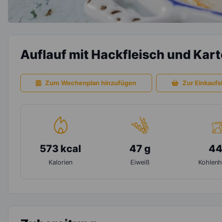
Auflauf mit Hackfleisch und Kart
Zum Wochenplan hinzufügen
Zur Einkaufsl
573 kcal
47 g
44
Kalorien
Eiweiß
Kohlenh