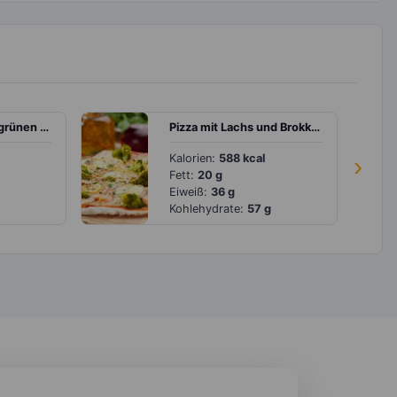
Schweinefilet mit grünen Bohnen und Reis
Pizza mit Lachs und Brokkoli
Kalorien:
588 kcal
›
Fett:
20 g
Eiweiß:
36 g
Kohlehydrate:
57 g