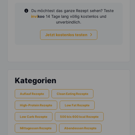
Du möchtest das ganze Rezept sehen? Teste
invi
koo
14 Tage lang völlig kostenlos und
unverbindlich.
Jetzt kostenlos testen
Kategorien
Auflauf Rezepte
Clean Eating Rezepte
High-Protein Rezepte
Low Fat Rezepte
Low Carb Rezepte
500 bis 600 kcal Rezepte
Mittagessen Rezepte
Abendessen Rezepte