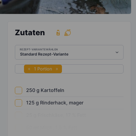
Zutaten
REZEPT-VARIANTE WÄHLEN
1 Portion
250
g
Kartoffeln
125
g
Rinderhack, mager
25
g
Frischkäse, 17 % Fett
50
ml
Milch, 1,5 % Fett