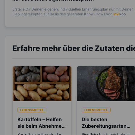
Erstelle Dir Deinen eigenen, individuellen Ernährungsplan nur mit Deinen
Lieblingsrezepten auf Basis des gesamten Know-Hows von
invi
koo
.
Erfahre mehr über die Zutaten d
LEBENSMITTEL
LEBENSMITTEL
Kartoffeln – Helfen
Die besten
sie beim Abnehmen
Zubereitungsarten
oder machen sie
für Rindfleisch
Kartoffeln gelten als das
Rindfleisch ist meist etwas