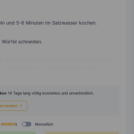
eln und 5-6 Minuten im Salzwasser kochen.
 Würfel schneiden.
bel- und Knoblauchwürfel mit dem Hackfleisch und
ch Geschmack mit Salz und Pfeffer würzen.
koo
14 Tage lang völlig kostenlos und unverbindlich.
los testen
 SPAREN
)
Monatlich