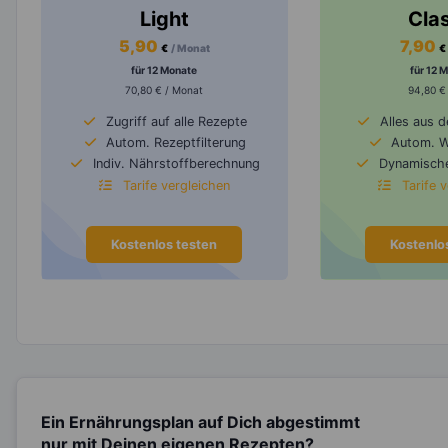
Light
Cla
5,90
7,90
€
/ Monat
€
für 12 Monate
für 12 
70,80 € / Monat
94,80 €
Zugriff auf alle Rezepte
Alles aus 
Autom. Rezeptfilterung
Autom. 
Indiv. Nährstoffberechnung
Dynamische
Tarife vergleichen
Tarife 
Kostenlos testen
Kostenlo
Ein Ernährungsplan auf Dich abgestimmt
nur mit Deinen eigenen Rezepten?