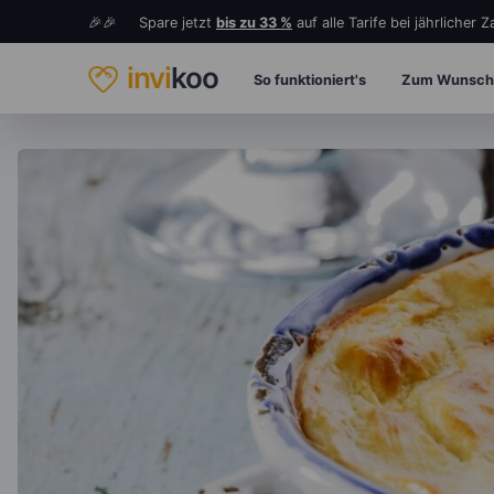
🎉🎉 Spare jetzt
bis zu 33 %
auf alle Tarife bei jährlicher 
invi
koo
So funktioniert's
Zum Wunsch