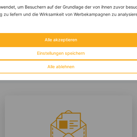
endet, um Besuchern auf der Grundlage der von ihnen zuvor besuc
 zu liefern und die Wirksamkeit von Werbekampagnen zu analysier
Buchweizen mit Hühnerfilet und Rucolasalsa
‹
Kalorien:
444 kcal
›
Fett:
11 g
Alle akzeptieren
Eiweiß:
54 g
Kohlehydrate:
28 g
Einstellungen speichern
Alle ablehnen