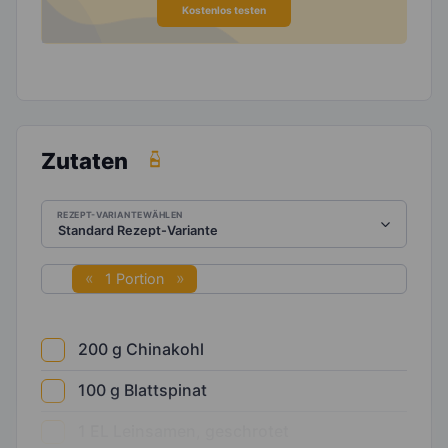
Kostenlos testen
Zutaten
REZEPT-VARIANTE WÄHLEN
1 Portion
200
g
Chinakohl
100
g
Blattspinat
1
EL
Leinsamen, geschrotet