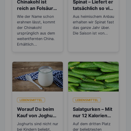
Chinakohl ist
Spinat – Liefert er
reich an Folsäure,
tatsächlich so viel
dem
Eisen?
Wie der Name schon
Aus heimischem Anbau
Mangelvitamin
erahnen lässt, kommt
erhalten wir Spinat fast
Nr. 1
der Chinakohl
das ganze Jahr über.
ursprünglich aus dem
Die Saison ist von...
weitentfernten China.
Erhältlich...
LEBENSMITTEL
LEBENSMITTEL
Worauf Du beim
Salatgurken – Mit
Kauf von Joghurt
nur 12 Kalorien
achten solltest
sind sie wahre
Joghurts sind nicht nur
Auf dem dritten Platz
Schlankmacher!
bei Kindern beliebt,
der beliebtesten