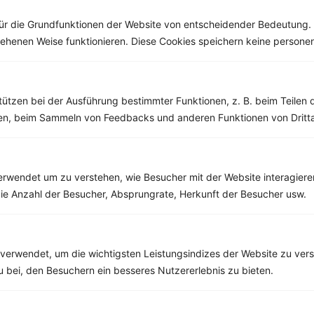
ür die Grundfunktionen der Website von entscheidender Bedeutung. 
esehenen Weise funktionieren. Diese Cookies speichern keine perso
Weitere Vegetarische Rezepte
tützen bei der Ausführung bestimmter Funktionen, z. B. beim Teilen 
men, beim Sammeln von Feedbacks und anderen Funktionen von Dritta
Linsensalat mit Paprika und Gurke
‹
Kalorien:
467 kcal
›
rwendet um zu verstehen, wie Besucher mit der Website interagiere
Fett:
14 g
Eiweiß:
21 g
ie Anzahl der Besucher, Absprungrate, Herkunft der Besucher usw.
Kohlehydrate:
53 g
verwendet, um die wichtigsten Leistungsindizes der Website zu ver
zu bei, den Besuchern ein besseres Nutzererlebnis zu bieten.
Rezepte mit 400 bis 500 kcal
Rezepte