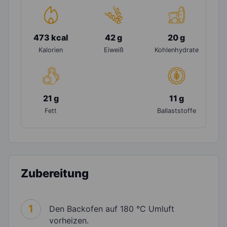
473 kcal
42 g
20 g
Kalorien
Eiweiß
Kohlenhydrate
21 g
11 g
Fett
Ballaststoffe
Zubereitung
1
Den Backofen auf 180 °C Umluft
vorheizen.