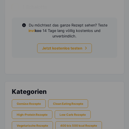
1
Schalotte
Du möchtest das ganze Rezept sehen? Teste
invi
koo
14 Tage lang völlig kostenlos und
unverbindlich.
Jetzt kostenlos testen
Kategorien
Gemüse Rezepte
Clean Eating Rezepte
High-Protein Rezepte
Low Carb Rezepte
Vegetarische Rezepte
400 bis 500 kcal Rezepte