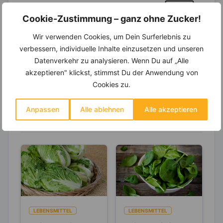
Wochenplaner,
dynamische
Einkaufsliste und noch mehr?
Cookie-Zustimmung – ganz ohne Zucker!
Entdecke die
invi
koo
-Mitgliedschaft und erhalte
Wir verwenden Cookies, um Dein Surferlebnis zu
viele hilfreiche und zeitsparende Möglichkeiten,
verbessern, individuelle Inhalte einzusetzen und unseren
um Deine Ernährung optimal zu gestalten.
Datenverkehr zu analysieren. Wenn Du auf „Alle
akzeptieren" klickst, stimmst Du der Anwendung von
Cookies zu.
Erfahre mehr über die Zutaten
Anpassen
Alle ablehnen
Alle akzeptieren
dieses Rezepts
LEBENSMITTEL
LEBENSMITTEL