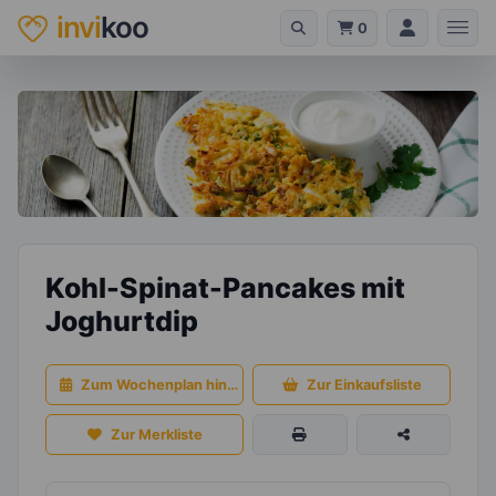
invi
koo
0
Kohl-Spinat-Pancakes mit
Joghurtdip
Zum Wochenplan hinzufügen
Zur Einkaufsliste
Zur Merkliste