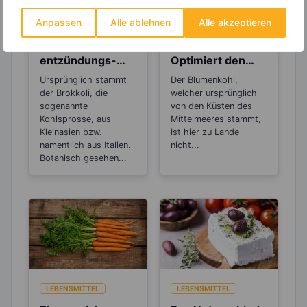
Anpassen
Alle ablehnen
Alle akzeptieren
LEBENSMITTEL
LEBENSMITTEL
Brokkoli – Hat
Blumenkohl –
entzündungs-
Optimiert den
und
pH-Wert im Blut
Ursprünglich stammt
Der Blumenkohl,
krebshemmende
und schützt vor
der Brokkoli, die
welcher ursprünglich
Wirkung
Übersäuerung
sogenannte
von den Küsten des
Kohlsprosse, aus
Mittelmeeres stammt,
Kleinasien bzw.
ist hier zu Lande
namentlich aus Italien.
nicht...
Botanisch gesehen...
LEBENSMITTEL
LEBENSMITTEL