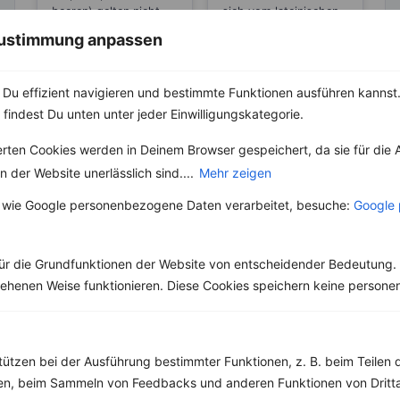
beeren) gelten nicht
sich vom lateinischen
nur als Delikatesse zu
Wort „balsamum“ ab,
 Zustimmung anpassen
Königsberger Klopsen
das ursprünglich
oder Vitello...
wohlriechende...
Du effizient navigieren und bestimmte Funktionen ausführen kannst. 
 findest Du unten unter jeder Einwilligungskategorie.
erten Cookies werden in Deinem Browser gespeichert, da sie für die 
Weitere Vegetarische Rezepte
 der Website unerlässlich sind....
Mehr zeigen
 wie Google personenbezogene Daten verarbeitet, besuche:
Google 
Früchtemüsli mit Himbeeren und Joghurt
ür die Grundfunktionen der Website von entscheidender Bedeutung. 
‹
Kalorien:
355 kcal
›
esehenen Weise funktionieren. Diese Cookies speichern keine perso
Fett:
8 g
Eiweiß:
15 g
Kohlehydrate:
48 g
tützen bei der Ausführung bestimmter Funktionen, z. B. beim Teilen 
men, beim Sammeln von Feedbacks und anderen Funktionen von Dritta