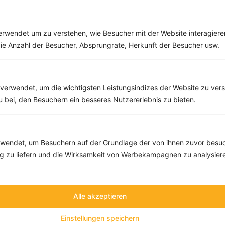
Rezepte mit 300 bis 400 kcal
Rezepte
rwendet um zu verstehen, wie Besucher mit der Website interagiere
ie Anzahl der Besucher, Absprungrate, Herkunft der Besucher usw.
Mango-Ananas-Smoothie mit Himbeeren
‹
Kalorien:
386 kcal
›
verwendet, um die wichtigsten Leistungsindizes der Website zu ver
Fett:
5 g
zu bei, den Besuchern ein besseres Nutzererlebnis zu bieten.
Eiweiß:
6 g
Kohlehydrate:
69 g
endet, um Besuchern auf der Grundlage der von ihnen zuvor besuc
 zu liefern und die Wirksamkeit von Werbekampagnen zu analysier
Alle akzeptieren
Einstellungen speichern