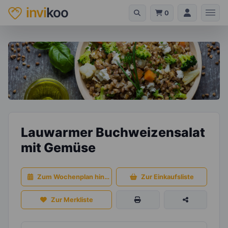
invi
koo
0
Lauwarmer Buchweizensalat
mit Gemüse
Zum Wochenplan hinzufügen
Zur Einkaufsliste
Zur Merkliste