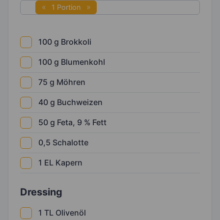
1 Portion
100
g
Brokkoli
100
g
Blumenkohl
75
g
Möhren
40
g
Buchweizen
50
g
Feta, 9 % Fett
0,5
Schalotte
1
EL
Kapern
Dressing
1
TL
Olivenöl