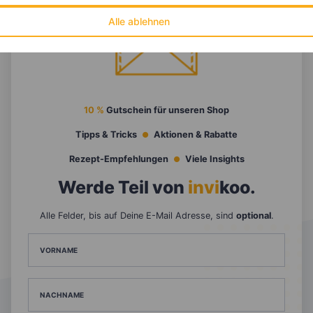
Alle ablehnen
10 %
Gutschein für unseren Shop
Tipps & Tricks
Aktionen & Rabatte
Rezept-Empfehlungen
Viele Insights
Werde Teil von
invi
koo
.
Alle Felder, bis auf Deine E-Mail Adresse, sind
optional
.
VORNAME
NACHNAME