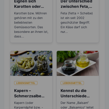
Eignen sich
Der Unterschied
Karotten oder
zwischen Feta,
Möhren zum
Schafskäse,
Karotten bzw. Möhren
Feta (fetta = Scheibe)
Abnehmen?
Hirten- und
gehören mit zu den
ist ein seit 2002
Balkankäse
beliebtesten
geschützter Begriff.
Gemüsesorten. Das
Ein Käse darf sich
besondere an ihnen ist,
nur...
dass...
LEBENSMITTEL
LEBENSMITTEL
Kapern –
Kennst du die
Schmerzsalbe
Unterschiede
der Antike und
beim Balsamico
Kapern (oder
Der Name „Balsam“
stark antioxidativ
Essig?
Karpernäpfel bzw. -
oder „Balsamico“ leitet