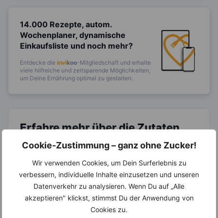
14.000 Rezepte, autom.
Wochenplaner,
dynamische
Einkaufsliste und noch mehr?
Entdecke die
invi
koo
-Mitgliedschaft und erhalte
viele hilfreiche und zeitsparende Möglichkeiten,
um Deine Ernährung optimal zu gestalten.
Erfahre mehr über die Zutaten
dieses Rezepts
Cookie-Zustimmung – ganz ohne Zucker!
Wir verwenden Cookies, um Dein Surferlebnis zu
verbessern, individuelle Inhalte einzusetzen und unseren
Datenverkehr zu analysieren. Wenn Du auf „Alle
akzeptieren" klickst, stimmst Du der Anwendung von
Cookies zu.