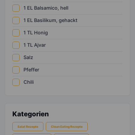
1
EL
Balsamico, hell
1
EL
Basilikum, gehackt
1
TL
Honig
1
TL
Ajvar
Salz
Pfeffer
Chili
Kategorien
Salat Rezepte
Clean Eating Rezepte