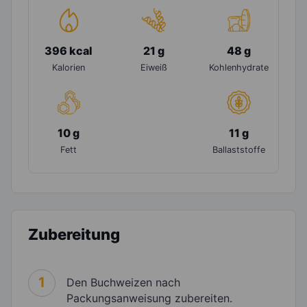
396 kcal
21 g
48 g
Kalorien
Eiweiß
Kohlenhydrate
10 g
11 g
Fett
Ballaststoffe
Zubereitung
1
Den Buchweizen nach
Packungsanweisung zubereiten.