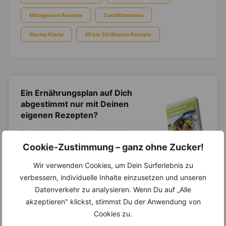
Mittagessen Rezepte
Zum Mitnehmen
Warme Küche
20 bis 30 Minuten Rezepte
Ein Ernährungsplan auf Dich
abgestimmt
nur mit Deinen
eigenen Rezepten?
Erstelle Dir Deinen eigenen, individuellen
Ernährungsplan nur mit Deinen
Cookie-Zustimmung – ganz ohne Zucker!
Lieblingsrezepten auf Basis des gesamten
Know-Hows von
invi
koo
.
Wir verwenden Cookies, um Dein Surferlebnis zu
verbessern, individuelle Inhalte einzusetzen und unseren
Datenverkehr zu analysieren. Wenn Du auf „Alle
akzeptieren" klickst, stimmst Du der Anwendung von
14.000 Rezepte, autom.
Cookies zu.
Wochenplaner,
dynamische
Einkaufsliste und noch mehr?