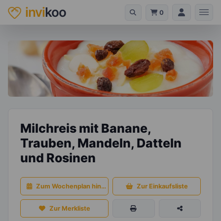
invi
koo
0
Milchreis mit Banane,
Trauben, Mandeln, Datteln
und Rosinen
Zum Wochenplan hinzufügen
Zur Einkaufsliste
Zur Merkliste