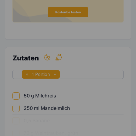
Kostenlos testen
Zutaten
1 Portion
50
g
Milchreis
250
ml
Mandelmilch
0,5
Banane
75
g
Weintrauben, grün