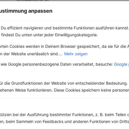
Lanka. Heute ist der
 Zustimmung anpassen
Baum in mehreren
Teilen der...
Du effizient navigieren und bestimmte Funktionen ausführen kannst. 
 findest Du unten unter jeder Einwilligungskategorie.
erten Cookies werden in Deinem Browser gespeichert, da sie für die 
Weitere Vegetarische Rezepte
 der Website unerlässlich sind....
Mehr zeigen
 wie Google personenbezogene Daten verarbeitet, besuche:
Google 
Vollkornspaghetti mit Soja-Hack und Aubergine
ür die Grundfunktionen der Website von entscheidender Bedeutung. 
‹
Kalorien:
668 kcal
›
esehenen Weise funktionieren. Diese Cookies speichern keine perso
Fett:
15 g
Eiweiß:
49 g
Kohlehydrate:
71 g
tützen bei der Ausführung bestimmter Funktionen, z. B. beim Teilen 
men, beim Sammeln von Feedbacks und anderen Funktionen von Dritta