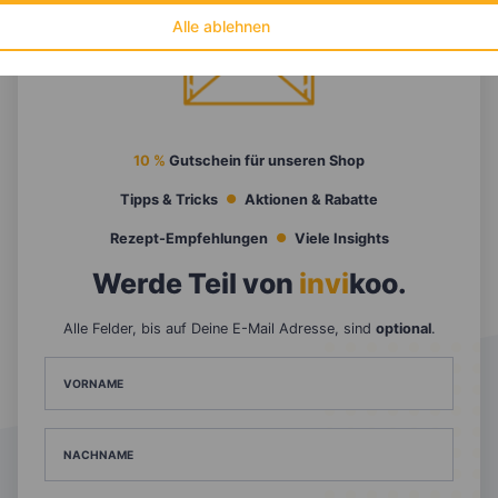
Alle ablehnen
10 %
Gutschein für unseren Shop
Tipps & Tricks
Aktionen & Rabatte
Rezept-Empfehlungen
Viele Insights
Werde Teil von
invi
koo
.
Alle Felder, bis auf Deine E-Mail Adresse, sind
optional
.
VORNAME
NACHNAME