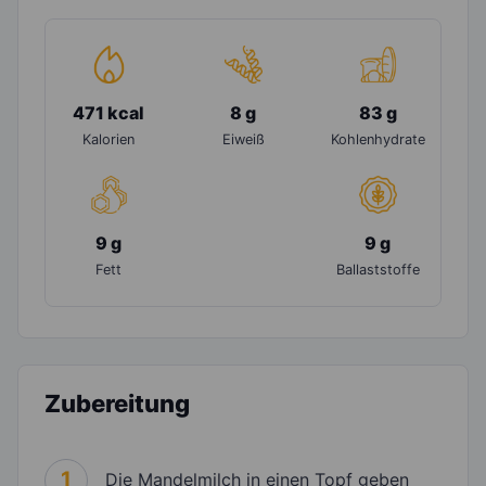
471 kcal
8 g
83 g
Kalorien
Eiweiß
Kohlenhydrate
9 g
9 g
Fett
Ballaststoffe
Zubereitung
1
Die Mandelmilch in einen Topf geben