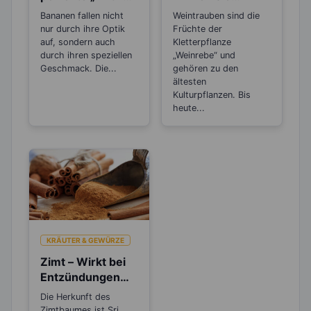
Stress“-Snack
wirklich
Bananen fallen nicht
Weintrauben sind die
lebensverlängern
nur durch ihre Optik
Früchte der
d?
auf, sondern auch
Kletterpflanze
durch ihren speziellen
„Weinrebe“ und
Geschmack. Die...
gehören zu den
ältesten
Kulturpflanzen. Bis
heute...
KRÄUTER & GEWÜRZE
Zimt – Wirkt bei
Entzündungen
und Rheuma
Die Herkunft des
Zimtbaumes ist Sri