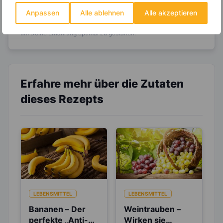
Anpassen
Alle ablehnen
Alle akzeptieren
Entdecke die
invi
koo
-Mitgliedschaft und erhalte
viele hilfreiche und zeitsparende Möglichkeiten,
um Deine Ernährung optimal zu gestalten.
Erfahre mehr über die Zutaten
dieses Rezepts
LEBENSMITTEL
LEBENSMITTEL
Bananen – Der
Weintrauben –
perfekte „Anti-
Wirken sie