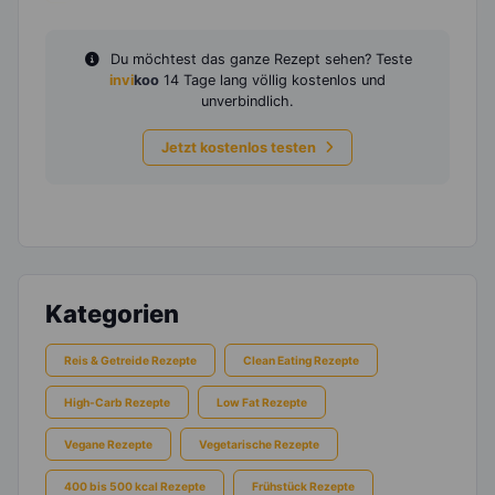
Du möchtest das ganze Rezept sehen? Teste
invi
koo
14 Tage lang völlig kostenlos und
unverbindlich.
Jetzt kostenlos testen
Kategorien
Reis & Getreide Rezepte
Clean Eating Rezepte
High-Carb Rezepte
Low Fat Rezepte
Vegane Rezepte
Vegetarische Rezepte
400 bis 500 kcal Rezepte
Frühstück Rezepte