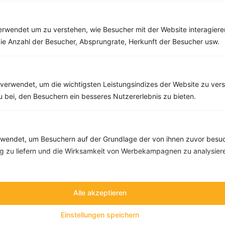
Rezepte mit 400 bis 500 kcal
Rezepte
rwendet um zu verstehen, wie Besucher mit der Website interagiere
ie Anzahl der Besucher, Absprungrate, Herkunft der Besucher usw.
Rindercarpaccio mit Rucola-Tomatensalat
‹
Kalorien:
492 kcal
›
verwendet, um die wichtigsten Leistungsindizes der Website zu ver
Fett:
18 g
Eiweiß:
30 g
zu bei, den Besuchern ein besseres Nutzererlebnis zu bieten.
Kohlehydrate:
45 g
endet, um Besuchern auf der Grundlage der von ihnen zuvor besuc
 zu liefern und die Wirksamkeit von Werbekampagnen zu analysier
Alle akzeptieren
Einstellungen speichern