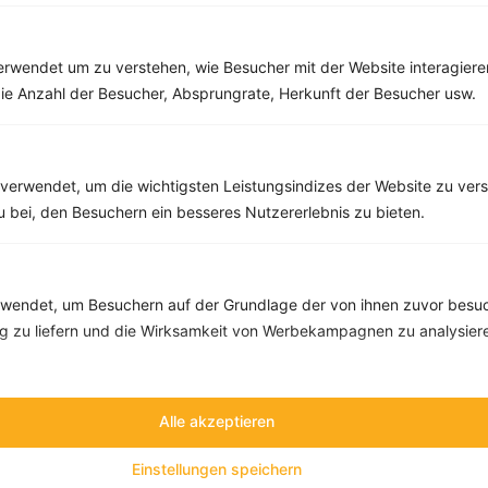
Rezepte mit 300 bis 400 kcal
Rezepte
rwendet um zu verstehen, wie Besucher mit der Website interagiere
ie Anzahl der Besucher, Absprungrate, Herkunft der Besucher usw.
Schoko-Crêpe mit Hüttenkäse und Orange
‹
Kalorien:
397 kcal
›
verwendet, um die wichtigsten Leistungsindizes der Website zu ver
Fett:
5 g
zu bei, den Besuchern ein besseres Nutzererlebnis zu bieten.
Eiweiß:
23 g
Kohlehydrate:
59 g
endet, um Besuchern auf der Grundlage der von ihnen zuvor besuc
 zu liefern und die Wirksamkeit von Werbekampagnen zu analysier
Alle akzeptieren
Einstellungen speichern