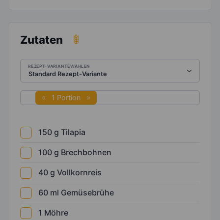
Zutaten
REZEPT-VARIANTE WÄHLEN
1 Portion
150
g
Tilapia
100
g
Brechbohnen
40
g
Vollkornreis
60
ml
Gemüsebrühe
1
Möhre