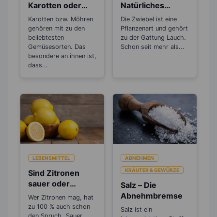
Karotten oder
Natürliches
Möhren zum
Antibiotikum und
Karotten bzw. Möhren
Die Zwiebel ist eine
Abnehmen?
„Wunder“-
gehören mit zu den
Pflanzenart und gehört
Heilmittel
beliebtesten
zu der Gattung Lauch.
Gemüsesorten. Das
Schon seit mehr als...
besondere an ihnen ist,
dass...
LEBENSMITTEL
ABNEHMEN
KRÄUTER & GEWÜRZE
Sind Zitronen
sauer oder
Salz – Die
basisch?
Abnehmbremse
Wer Zitronen mag, hat
zu 100 % auch schon
Salz ist ein
den Spruch „Sauer