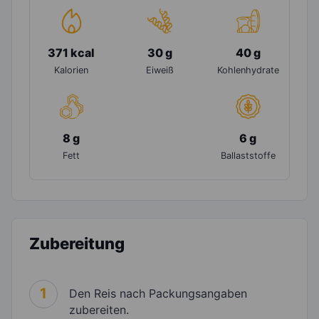
371 kcal
30 g
40 g
Kalorien
Eiweiß
Kohlenhydrate
8 g
6 g
Fett
Ballaststoffe
Zubereitung
1
Den Reis nach Packungsangaben
zubereiten.