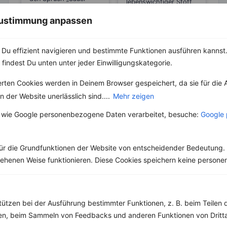
lebenswichtiger Stoff
macht lustig!“
und aus unserer Küche
gehört....
 Zustimmung anpassen
nicht mehr weg zu
denken. Der...
Du effizient navigieren und bestimmte Funktionen ausführen kannst. 
 findest Du unten unter jeder Einwilligungskategorie.
erten Cookies werden in Deinem Browser gespeichert, da sie für die 
Weitere Low Fat Rezepte
 der Website unerlässlich sind....
Mehr zeigen
 wie Google personenbezogene Daten verarbeitet, besuche:
Google 
Joghurt mit schwarzen Johannisbeeren
ür die Grundfunktionen der Website von entscheidender Bedeutung. 
‹
Kalorien:
343 kcal
›
esehenen Weise funktionieren. Diese Cookies speichern keine perso
Fett:
12 g
Eiweiß:
22 g
Kohlehydrate:
27 g
tützen bei der Ausführung bestimmter Funktionen, z. B. beim Teilen 
men, beim Sammeln von Feedbacks und anderen Funktionen von Dritta