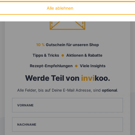
Alle ablehnen
10 %
Gutschein für unseren Shop
Tipps & Tricks
Aktionen & Rabatte
Rezept-Empfehlungen
Viele Insights
Werde Teil von
invi
koo
.
Alle Felder, bis auf Deine E-Mail Adresse, sind
optional
.
VORNAME
NACHNAME