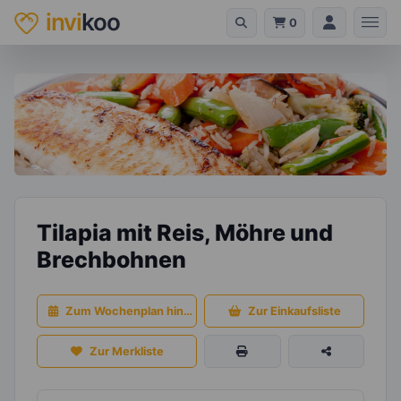
invi
koo
0
Tilapia mit Reis, Möhre und
Brechbohnen
Zum Wochenplan hinzufügen
Zur Einkaufsliste
Zur Merkliste