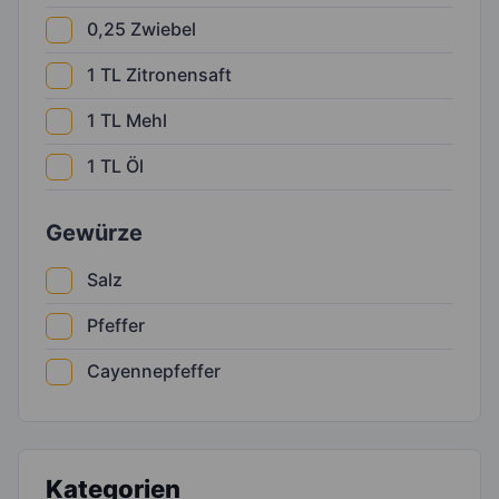
0,25
Zwiebel
1
TL
Zitronensaft
1
TL
Mehl
1
TL
Öl
Gewürze
Salz
Pfeffer
Cayennepfeffer
Kategorien