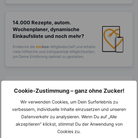
14.000 Rezepte, autom.
Wochenplaner,
dynamische
Einkaufsliste und noch mehr?
Entdecke die
invi
koo
-Mitgliedschaft und erhalte
viele hilfreiche und zeitsparende Möglichkeiten,
um Deine Ernährung optimal zu gestalten.
Erfahre mehr über die Zutaten
Cookie-Zustimmung – ganz ohne Zucker!
dieses Rezepts
Wir verwenden Cookies, um Dein Surferlebnis zu
verbessern, individuelle Inhalte einzusetzen und unseren
Datenverkehr zu analysieren. Wenn Du auf „Alle
akzeptieren" klickst, stimmst Du der Anwendung von
Cookies zu.