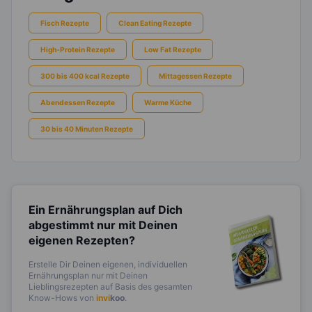
Fisch Rezepte
Clean Eating Rezepte
High-Protein Rezepte
Low Fat Rezepte
300 bis 400 kcal Rezepte
Mittagessen Rezepte
Abendessen Rezepte
Warme Küche
30 bis 40 Minuten Rezepte
Ein Ernährungsplan auf Dich
abgestimmt
nur mit Deinen
eigenen Rezepten?
Erstelle Dir Deinen eigenen, individuellen
Ernährungsplan nur mit Deinen
Lieblingsrezepten auf Basis des gesamten
Know-Hows von
invi
koo
.