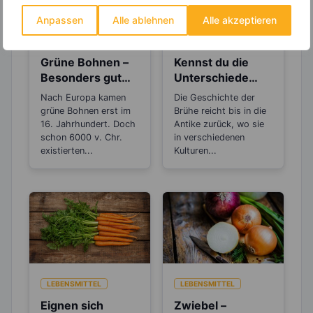
Anpassen
Alle ablehnen
Alle akzeptieren
LEBENSMITTEL
LEBENSMITTEL
Grüne Bohnen –
Kennst du die
Besonders gut
Unterschiede
für die
zwischen Brühe,
Nach Europa kamen
Die Geschichte der
Herzgesundheit
Fond und
grüne Bohnen erst im
Brühe reicht bis in die
Bouillon?
16. Jahrhundert. Doch
Antike zurück, wo sie
schon 6000 v. Chr.
in verschiedenen
existierten...
Kulturen...
LEBENSMITTEL
LEBENSMITTEL
Eignen sich
Zwiebel –