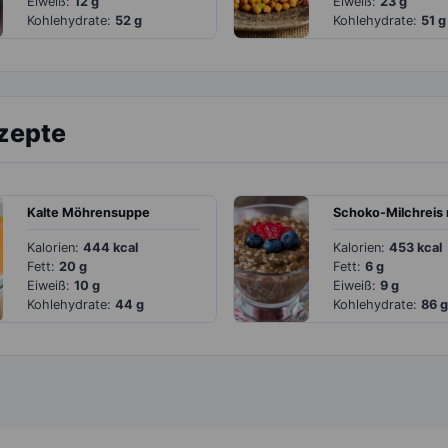
Eiweiß:
12 g
Eiweiß:
23 g
Kohlehydrate:
52 g
Kohlehydrate:
51 g
ezepte
Kalte Möhrensuppe
Kalorien:
444 kcal
Kalorien:
453 kcal
Fett:
20 g
Fett:
6 g
Eiweiß:
10 g
Eiweiß:
9 g
Kohlehydrate:
44 g
Kohlehydrate:
86 g