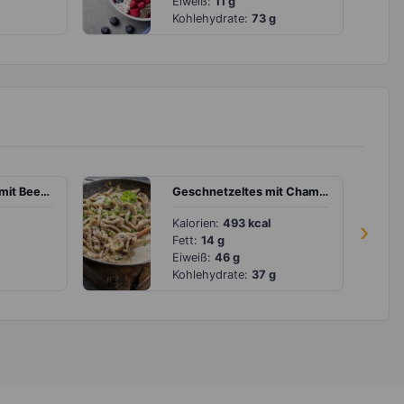
Eiweiß:
11 g
Kohlehydrate:
73 g
Schoko-Milchreis mit Beeren
Geschnetzeltes mit Champignons mit Reis
Kalorien:
493 kcal
›
Fett:
14 g
Eiweiß:
46 g
Kohlehydrate:
37 g