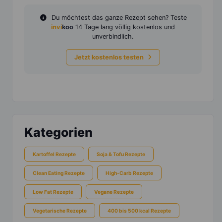
Du möchtest das ganze Rezept sehen? Teste
invi
koo
14 Tage lang völlig kostenlos und
unverbindlich.
Jetzt kostenlos testen
Kategorien
Kartoffel Rezepte
Soja & Tofu Rezepte
Clean Eating Rezepte
High-Carb Rezepte
Low Fat Rezepte
Vegane Rezepte
Vegetarische Rezepte
400 bis 500 kcal Rezepte