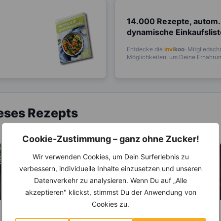
14.000 Rezepte, autom.
dynamische Einkaufslis
Entdecke die
invi
koo
-Mitgliedscha
Möglichkeiten, um Deine Ernährung
ieses Rezepts
Cookie-Zustimmung – ganz ohne Zucker!
Wir verwenden Cookies, um Dein Surferlebnis zu
verbessern, individuelle Inhalte einzusetzen und unseren
Datenverkehr zu analysieren. Wenn Du auf „Alle
akzeptieren" klickst, stimmst Du der Anwendung von
Cookies zu.
KRÄUTER & GEWÜRZE
ABNEHMEN