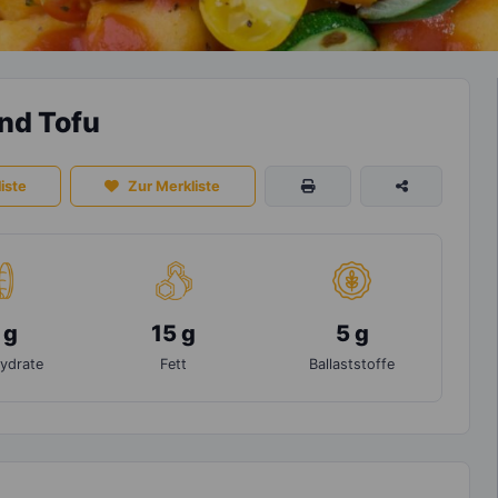
nd Tofu
iste
Zur Merkliste
 g
15 g
5 g
ydrate
Fett
Ballaststoffe