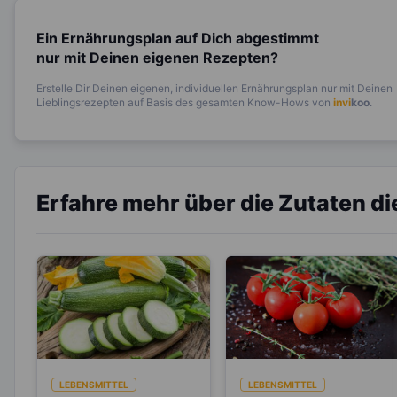
Ein Ernährungsplan auf Dich abgestimmt
nur mit Deinen eigenen Rezepten?
Erstelle Dir Deinen eigenen, individuellen Ernährungsplan nur mit Deinen
Lieblingsrezepten auf Basis des gesamten Know-Hows von
invi
koo
.
Erfahre mehr über die Zutaten d
LEBENSMITTEL
LEBENSMITTEL