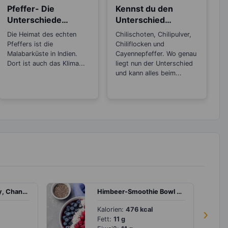
Pfeffer- Die
Kennst du den
Unterschiede
Unterschied
zwischen den
zwischen
Die Heimat des echten
Chilischoten, Chilipulver,
Sorten
Chilipulver,
Pfeffers ist die
Chiliflocken und
Chiliflocken und
Malabarküste in Indien.
Cayennepfeffer. Wo genau
Dort ist auch das Klima...
Cayennepfeffer?
liegt nun der Unterschied
und kann alles beim...
Kichererbsencurry, Channa Masala
Himbeer-Smoothie Bowl mit Blaubeeren und Buchweizenflocken
Kalorien:
476 kcal
›
Fett:
11 g