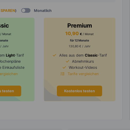
 SPAREN
)
Monatlich
ssic
Premium
10,90
/ Monat
€
/ Monat
Monate
für 12 Monate
 / Jahr
130,80 € / Jahr
dem
Light
-Tarif
Alles aus dem
Classic
-Tarif
Wochenpläne
Abnehmkurs
 Einkaufsliste
Workout-Videos
vergleichen
Tarife vergleichen
s testen
Kostenlos testen