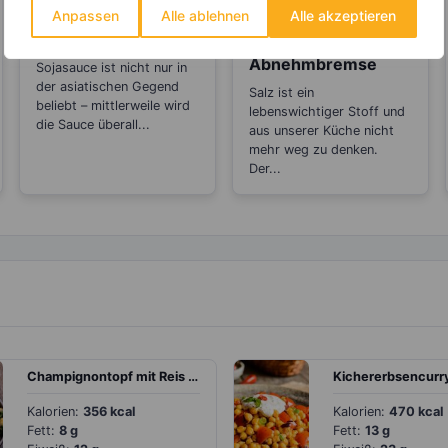
KRÄUTER & GEWÜRZE
Anpassen
Alle ablehnen
Alle akzeptieren
Sojasauce – Die
gesunde
Salz – Die
Salzalternative
Abnehmbremse
Sojasauce ist nicht nur in
der asiatischen Gegend
Salz ist ein
beliebt – mittlerweile wird
lebenswichtiger Stoff und
die Sauce überall...
aus unserer Küche nicht
mehr weg zu denken.
Der...
Champignontopf mit Reis und Paprika
Kalorien:
356 kcal
Kalorien:
470 kcal
Fett:
8 g
Fett:
13 g