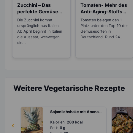
Zucchini – Das
Tomaten- Mehr des
perfekte Gemüse
Anti-Aging-Stoffs
zum Abnehmen
Lycopin durchs
Die Zucchini kommt
Tomaten belegen den 1.
Einkochen?
ursprünglich aus Italien.
Platz unter den Top 10 der
Ab April beginnt in Italien
Gemüsesorten in
die Aussaat, weswegen
Deutschland. Rund 24...
sie...
Weitere Vegetarische Rezepte
Sojamilchshake mit Ananas, Banane und Quark
‹
Kalorien:
280 kcal
Fett:
6 g