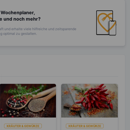
 Wochenplaner,
te und noch mehr?
ft und erhalte viele hilfreiche und zeitsparende
 optimal zu gestalten.
KRÄUTER & GEWÜRZE
KRÄUTER & GEWÜRZE