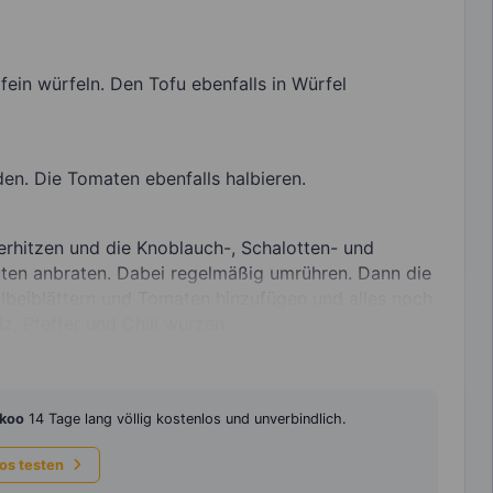
ein würfeln. Den Tofu ebenfalls in Würfel
den. Die Tomaten ebenfalls halbieren.
rhitzen und die Knoblauch-, Schalotten- und
uten anbraten. Dabei regelmäßig umrühren. Dann die
lbeiblättern und Tomaten hinzufügen und alles noch
, Pfeffer und Chili würzen.
koo
14 Tage lang völlig kostenlos und unverbindlich.
los testen