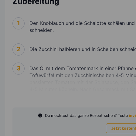
Zubereitung
1
Den Knoblauch und die Schalotte schälen und f
schneiden.
2
Die Zucchini halbieren und in Scheiben schnei
3
Das Öl mit dem Tomatenmark in einer Pfanne e
Tofuwürfel mit den Zucchinischeiben 4-5 Min
passierten Tomaten mit der Sojasauce, den Sa
4-5 Minuten köcheln. Nach Geschmack mit Salz
Du möchtest das ganze Rezept sehen? Teste
invi
Jetzt kosten