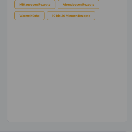
Mittagessen Rezepte
Abendessen Rezepte
Warme Küche
10 bis 20 Minuten Rezepte