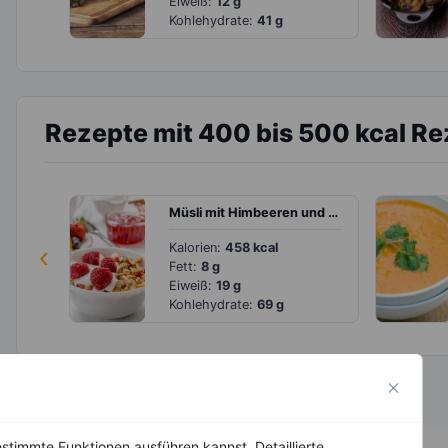
Eiweiß:
12 g
Kohlehydrate:
41 g
Rezepte mit 400 bis 500 kcal R
Müsli mit Himbeeren und Joghurt
‹
Kalorien:
458 kcal
Fett:
8 g
Eiweiß:
19 g
Kohlehydrate:
69 g
stimmte Funktionen ausführen kannst. Detaillierte