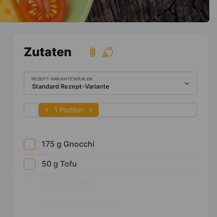
Zutaten
REZEPT-VARIANTE WÄHLEN
1 Portion
175
g
Gnocchi
50
g
Tofu
50
g
Zucchini
100
g
Kirschtomaten