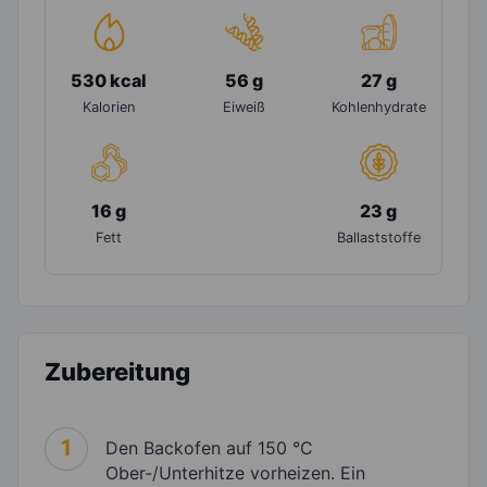
530 kcal
56 g
27 g
Kalorien
Eiweiß
Kohlenhydrate
16 g
23 g
Fett
Ballaststoffe
Zubereitung
1
Den Backofen auf 150 °C
Ober-/Unterhitze vorheizen. Ein