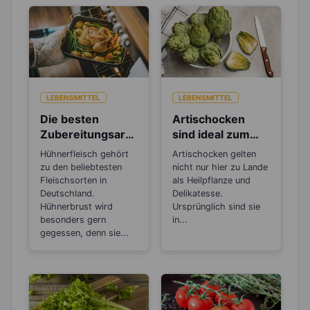
LEBENSMITTEL
LEBENSMITTEL
Die besten
Artischocken
Zubereitungsarte
sind ideal zum
n für
Abnehmen und
Hühnerfleisch gehört
Artischocken gelten
Hühnerfleisch
Entgiften
zu den beliebtesten
nicht nur hier zu Lande
Fleischsorten in
als Heilpflanze und
Deutschland.
Delikatesse.
Hühnerbrust wird
Ursprünglich sind sie
besonders gern
in...
gegessen, denn sie...