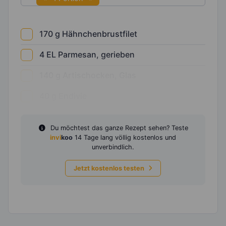
170
g
Hähnchenbrustfilet
4
EL
Parmesan, gerieben
140
g
Artischocken, Glas
40
g
Endivie
Du möchtest das ganze Rezept sehen? Teste
invi
koo
14 Tage lang völlig kostenlos und
unverbindlich.
Jetzt kostenlos testen