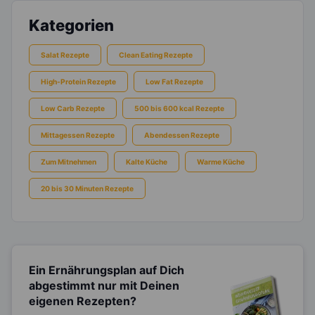
Kategorien
Salat Rezepte
Clean Eating Rezepte
High-Protein Rezepte
Low Fat Rezepte
Low Carb Rezepte
500 bis 600 kcal Rezepte
Mittagessen Rezepte
Abendessen Rezepte
Zum Mitnehmen
Kalte Küche
Warme Küche
20 bis 30 Minuten Rezepte
Ein Ernährungsplan auf Dich
abgestimmt
nur mit Deinen
eigenen Rezepten?