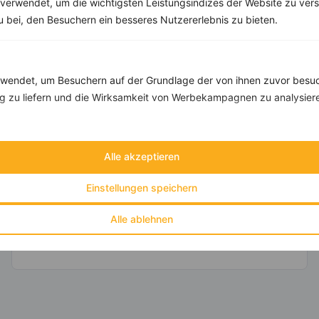
verwendet, um die wichtigsten Leistungsindizes der Website zu ver
Eiweiß:
33 g
Kohlehydrate:
12 g
zu bei, den Besuchern ein besseres Nutzererlebnis zu bieten.
endet, um Besuchern auf der Grundlage der von ihnen zuvor besuc
Rezepte mit 500 bis 600 kcal
 zu liefern und die Wirksamkeit von Werbekampagnen zu analysier
Rezepte
Alle akzeptieren
Früchtemüsli mit Banane
Einstellungen speichern
‹
Kalorien:
567 kcal
›
Fett:
17 g
Alle ablehnen
Eiweiß:
21 g
Kohlehydrate:
75 g