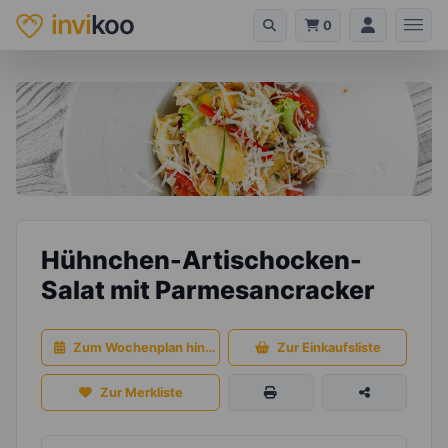
invi
koo
0
Hühnchen-Artischocken-
Salat mit Parmesancracker
Zum Wochenplan hinzufügen
Zur Einkaufsliste
Zur Merkliste