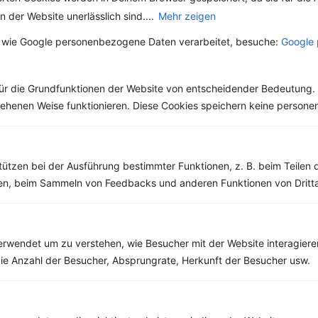
 der Website unerlässlich sind....
Mehr zeigen
Die Paprika –
Kennst du die
Doppelt so viel
Unterschiede
 wie Google personenbezogene Daten verarbeitet, besuche:
Google 
Vitamin C, wie die
beim Balsamico
Erst seit 200 Jahren
Der Name „Balsam“
Zitrone
Essig?
wird die Paprika als
oder „Balsamico“ leitet
Nahrungsmittel
sich vom lateinischen
ür die Grundfunktionen der Website von entscheidender Bedeutung. 
genutzt. Zuvor hatten
Wort „balsamum“ ab,
esehenen Weise funktionieren. Diese Cookies speichern keine perso
sie die Spanier...
das ursprünglich
wohlriechende...
tützen bei der Ausführung bestimmter Funktionen, z. B. beim Teilen 
men, beim Sammeln von Feedbacks und anderen Funktionen von Dritta
Weitere Low Carb Rezepte
rwendet um zu verstehen, wie Besucher mit der Website interagiere
ie Anzahl der Besucher, Absprungrate, Herkunft der Besucher usw.
Schweinegulasch mit Kürbis, Curry und frischer Petersilie
‹
Kalorien:
261 kcal
›
Fett:
7 g