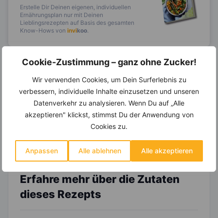
Erstelle Dir Deinen eigenen, individuellen
Ernährungsplan nur mit Deinen
Lieblingsrezepten auf Basis des gesamten
Know-Hows von
invi
koo
.
Cookie-Zustimmung – ganz ohne Zucker!
14.000 Rezepte, autom.
Wir verwenden Cookies, um Dein Surferlebnis zu
Wochenplaner,
dynamische
verbessern, individuelle Inhalte einzusetzen und unseren
Einkaufsliste und noch mehr?
Datenverkehr zu analysieren. Wenn Du auf „Alle
akzeptieren" klickst, stimmst Du der Anwendung von
Entdecke die
invi
koo
-Mitgliedschaft und erhalte
viele hilfreiche und zeitsparende Möglichkeiten,
Cookies zu.
um Deine Ernährung optimal zu gestalten.
Anpassen
Alle ablehnen
Alle akzeptieren
Erfahre mehr über die Zutaten
dieses Rezepts