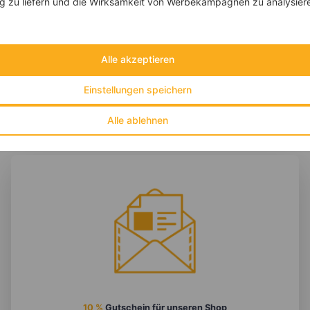
 zu liefern und die Wirksamkeit von Werbekampagnen zu analysier
‹
Kalorien:
582 kcal
›
Fett:
12 g
Eiweiß:
28 g
Kohlehydrate:
83 g
Alle akzeptieren
Einstellungen speichern
Alle ablehnen
10 %
Gutschein für unseren Shop