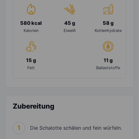
580 kcal
45 g
58 g
Kalorien
Eiweiß
Kohlenhydrate
15 g
11 g
Fett
Ballaststoffe
Zubereitung
1
Die Schalotte schälen und fein würfeln.