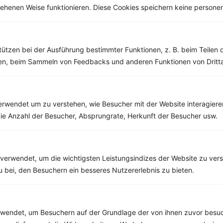
esehenen Weise funktionieren. Diese Cookies speichern keine perso
Weitere Vegetarische Rezepte
tützen bei der Ausführung bestimmter Funktionen, z. B. beim Teilen 
Milchshake mit Quark, Beeren und Banane
men, beim Sammeln von Feedbacks und anderen Funktionen von Dritta
‹
Kalorien:
546 kcal
›
Fett:
15 g
Eiweiß:
29 g
Kohlehydrate:
59 g
rwendet um zu verstehen, wie Besucher mit der Website interagiere
ie Anzahl der Besucher, Absprungrate, Herkunft der Besucher usw.
Rezepte mit 500 bis 600 kcal
verwendet, um die wichtigsten Leistungsindizes der Website zu ver
Rezepte
zu bei, den Besuchern ein besseres Nutzererlebnis zu bieten.
Joghurt mit Banane und Knusperflocken
endet, um Besuchern auf der Grundlage der von ihnen zuvor besuc