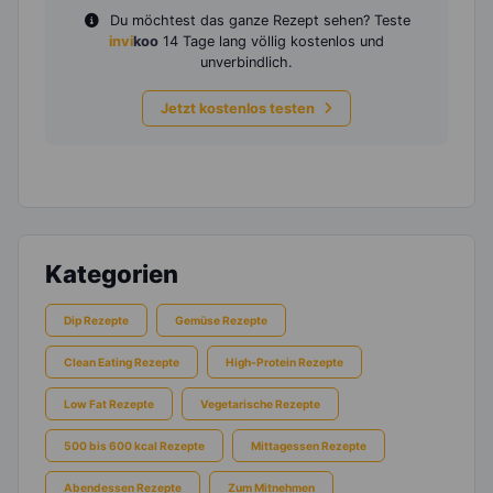
Du möchtest das ganze Rezept sehen? Teste
invi
koo
14 Tage lang völlig kostenlos und
unverbindlich.
Jetzt kostenlos testen
Kategorien
Dip Rezepte
Gemüse Rezepte
Clean Eating Rezepte
High-Protein Rezepte
Low Fat Rezepte
Vegetarische Rezepte
500 bis 600 kcal Rezepte
Mittagessen Rezepte
Abendessen Rezepte
Zum Mitnehmen