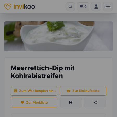
invi
koo
0
Meerrettich-Dip mit
Kohlrabistreifen
Zum Wochenplan hinzufügen
Zur Einkaufsliste
Zur Merkliste