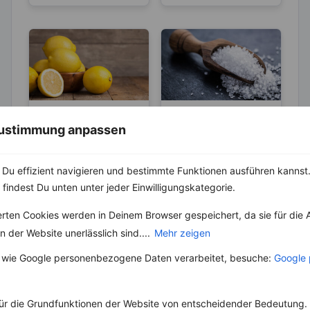
LEBENSMITTEL
ABNEHMEN
 Zustimmung anpassen
KRÄUTER & GEWÜRZE
Sind Zitronen
sauer oder
Salz – Die
Du effizient navigieren und bestimmte Funktionen ausführen kannst. 
basisch?
Abnehmbremse
Wer Zitronen mag, hat
 findest Du unten unter jeder Einwilligungskategorie.
zu 100 % auch schon
Salz ist ein
den Spruch „Sauer
lebenswichtiger Stoff
erten Cookies werden in Deinem Browser gespeichert, da sie für die 
macht lustig!“
und aus unserer Küche
gehört....
 der Website unerlässlich sind....
Mehr zeigen
nicht mehr weg zu
denken. Der...
 wie Google personenbezogene Daten verarbeitet, besuche:
Google 
ür die Grundfunktionen der Website von entscheidender Bedeutung. 