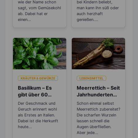
Vitamin C haben
wie der Name schon
bei Kindern beliebt,
sagt, vom Gemüsekohl
man kann ihn süß oder
ab. Dabei hat er
auch herzhaft
einen...
genießen....
KRÄUTER & GEWÜRZE
LEBENSMITTEL
Basilikum – Es
Meerrettich – Seit
gibt über 60
Jahrhunderten
verschiedene
als Heilpflanze
Der Geschmack und
Schon einmal selbst
Arten
bekannt!
Geruch erinnert wohl
Meerrettich zubereitet?
als Erstes an Italien.
Die scharfen Wurzeln
Dabei ist die Herkunft
lassen schnell die
heute...
Augen überfließen.
Aber jede...