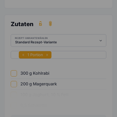
Zutaten
REZEPT-VARIANTE WÄHLEN
1 Portion
300
g
Kohlrabi
200
g
Magerquark
100
g
Joghurt, 10 % Fett
0,5
Schalotte