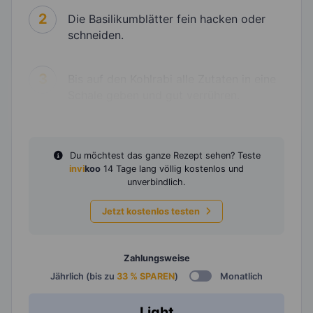
2
Die Basilikumblätter fein hacken oder
schneiden.
3
Bis auf den Kohlrabi alle Zutaten in eine
Schale geben und gut verrühren.
Du möchtest das ganze Rezept sehen? Teste
invi
koo
14 Tage lang völlig kostenlos und
unverbindlich.
Jetzt kostenlos testen
Zahlungsweise
Jährlich (bis zu
33 % SPAREN
)
Monatlich
Light