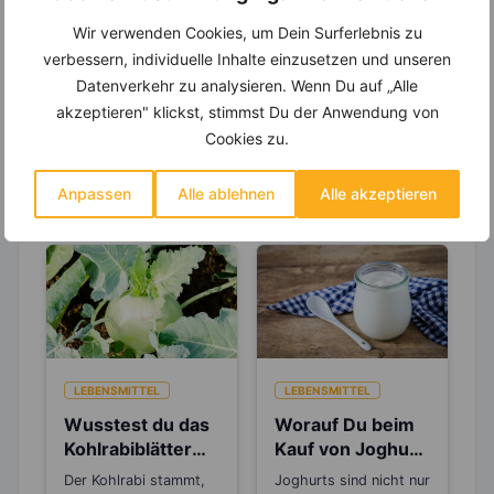
viele hilfreiche und zeitsparende Möglichkeiten,
Wir verwenden Cookies, um Dein Surferlebnis zu
um Deine Ernährung optimal zu gestalten.
verbessern, individuelle Inhalte einzusetzen und unseren
Datenverkehr zu analysieren. Wenn Du auf „Alle
akzeptieren" klickst, stimmst Du der Anwendung von
Cookies zu.
Erfahre mehr über die Zutaten
dieses Rezepts
Anpassen
Alle ablehnen
Alle akzeptieren
LEBENSMITTEL
LEBENSMITTEL
Wusstest du das
Worauf Du beim
Kohlrabiblätter
Kauf von Joghurt
doppelt so viel
achten solltest
Der Kohlrabi stammt,
Joghurts sind nicht nur