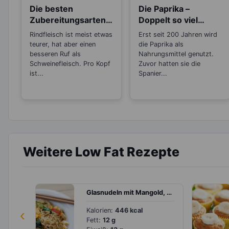
Die besten
Die Paprika –
Zubereitungsarten
Doppelt so viel
für Rindfleisch
Vitamin C, wie die
Rindfleisch ist meist etwas
Erst seit 200 Jahren wird
Zitrone
teurer, hat aber einen
die Paprika als
besseren Ruf als
Nahrungsmittel genutzt.
Schweinefleisch. Pro Kopf
Zuvor hatten sie die
ist...
Spanier...
Weitere Low Fat Rezepte
Glasnudeln mit Mangold, Kirschtomaten in Soja-Honig-Marinade
‹
Kalorien:
446 kcal
Fett:
12 g