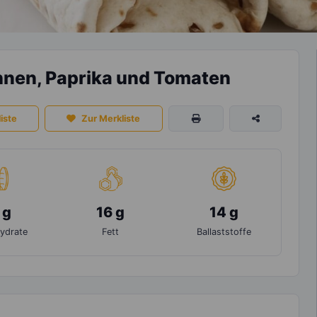
hnen, Paprika und Tomaten
iste
Zur Merkliste
 g
16 g
14 g
ydrate
Fett
Ballaststoffe