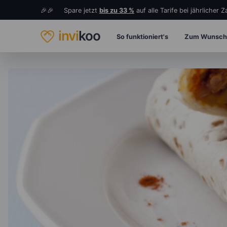
🎉🎉 Spare jetzt
bis zu 33 %
auf alle Tarife bei jährlicher 
invi
koo
So funktioniert's
Zum Wunsch