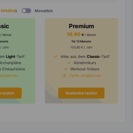
 SPAREN
)
Monatlich
ssic
Premium
10,90
/ Monat
€
/ Monat
Monate
für 12 Monate
 / Jahr
130,80 € / Jahr
dem
Light
-Tarif
Alles aus dem
Classic
-Tarif
Wochenpläne
Abnehmkurs
 Einkaufsliste
Workout-Videos
vergleichen
Tarife vergleichen
s testen
Kostenlos testen