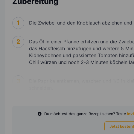
Zubereitung
1
Die Zwiebel und den Knoblauch abziehen und f
2
Das Öl in einer Pfanne erhitzen und die Zwie
das Hackfleisch hinzufügen und weitere 5 Mi
Kidneybohnen und passierten Tomaten hinzufü
Chili würzen und noch 2-3 Minuten köcheln la
3
Die Paprika entkernen, waschen und 1/3 in kle
schneiden.
Du möchtest das ganze Rezept sehen? Teste
invi
Jetzt kosten