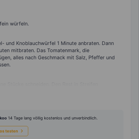
ein würfeln.
bel- und Knoblauchwürfel 1 Minute anbraten. Dann
nuten mitbraten. Das Tomatenmark, die
gen, alles nach Geschmack mit Salz, Pfeffer und
ssen.
ine Stücke schneiden. Den Rest in Streifen
koo
14 Tage lang völlig kostenlos und unverbindlich.
los testen