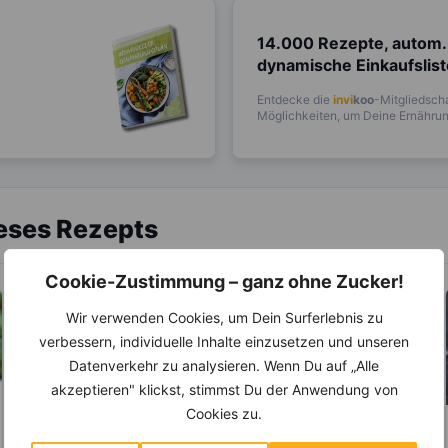
14.000 Rezepte, autom.
dynamische Einkaufslis
Entdecke die
invi
koo
-Mitgliedscha
Möglichkeiten, um Deine Ernährung
ieses Rezepts
Cookie-Zustimmung – ganz ohne Zucker!
Wir verwenden Cookies, um Dein Surferlebnis zu
verbessern, individuelle Inhalte einzusetzen und unseren
Datenverkehr zu analysieren. Wenn Du auf „Alle
akzeptieren" klickst, stimmst Du der Anwendung von
Cookies zu.
LEBENSMITTEL
LEBENSMITTEL