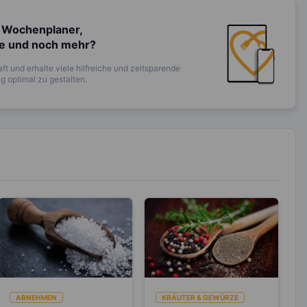
 Wochenplaner,
te und noch mehr?
ft und erhalte viele hilfreiche und zeitsparende
 optimal zu gestalten.
ABNEHMEN
KRÄUTER & GEWÜRZE