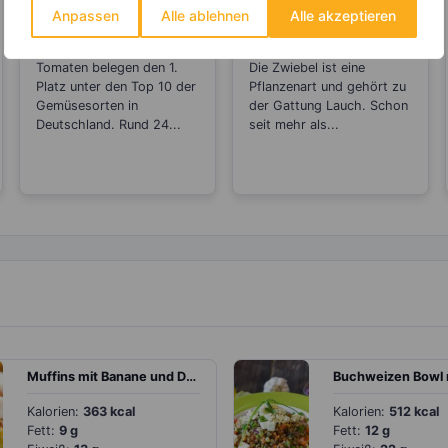
Anpassen
Alle ablehnen
Alle akzeptieren
Tomaten- Mehr des
Zwiebel –
Anti-Aging-Stoffs
Natürliches
Lycopin durchs
Antibiotikum und
Tomaten belegen den 1.
Die Zwiebel ist eine
Einkochen?
„Wunder“-Heilmittel
Platz unter den Top 10 der
Pflanzenart und gehört zu
Gemüsesorten in
der Gattung Lauch. Schon
Deutschland. Rund 24...
seit mehr als...
Muffins mit Banane und Datteln
Kalorien:
363 kcal
Kalorien:
512 kcal
Fett:
9 g
Fett:
12 g