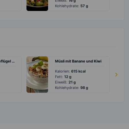
Eiweiß:
16 g
Kohlehydrate:
57 g
Bandnudeln mit Geflügel und Gemüse
Müsli mit Banane und Kiwi
Kalorien:
615 kcal
›
Fett:
12 g
Eiweiß:
21 g
Kohlehydrate:
98 g