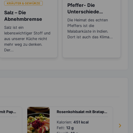
KRÄUTER & GEWÜRZE
Pfeffer- Die
Unterschiede
Salz – Die
zwischen den
Abnehmbremse
Die Heimat des echten
Sorten
Pfeffers ist die
Salz ist ein
Malabarküste in Indien.
lebenswichtiger Stoff und
Dort ist auch das Klima...
aus unserer Küche nicht
mehr weg zu denken.
Der...
Buchweizen Bowl mit Paprika, Möhren und Fetakäse
Rosenkohlsalat mit Bratapfel und Granatapfelkernen
Kalorien:
451 kcal
›
Fett:
12 g