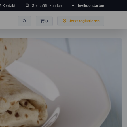
 & Kontakt
Geschäftskunden
invikoo starten
Jetzt registrieren
0