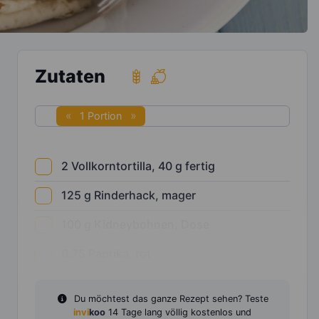
Zutaten
1 Portion
2
Vollkorntortilla, 40 g fertig
125
g
Rinderhack, mager
100
g
Kidneybohnen, Dose
0,75
Paprika, rot
Du möchtest das ganze Rezept sehen? Teste
invi
koo
14 Tage lang völlig kostenlos und