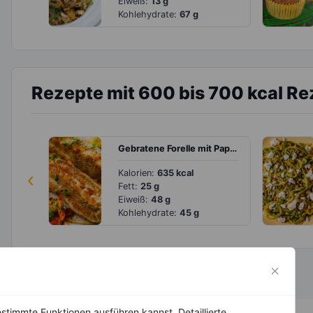
Eiweiß:
13 g
Kohlehydrate:
67 g
Rezepte mit 600 bis 700 kcal Re
Gebratene Forelle mit Paprika, Lauch und Kartoffeln
‹
Kalorien:
635 kcal
Fett:
25 g
Eiweiß:
48 g
Kohlehydrate:
45 g
stimmte Funktionen ausführen kannst. Detaillierte