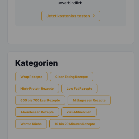
unverbindlich.
Jetzt kostenlos testen
Kategorien
Wrap Rezepte
Clean Eating Rezepte
High-Protein Rezepte
Low Fat Rezepte
600 bis 700 kcal Rezepte
Mittagessen Rezepte
Abendessen Rezepte
Zum Mitnehmen
Warme Küche
10 bis 20 Minuten Rezepte