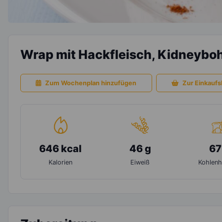
Wrap mit Hackfleisch, Kidneybo
Zum Wochenplan hinzufügen
Zur Einkaufsl
646 kcal
46 g
67
Kalorien
Eiweiß
Kohlenh