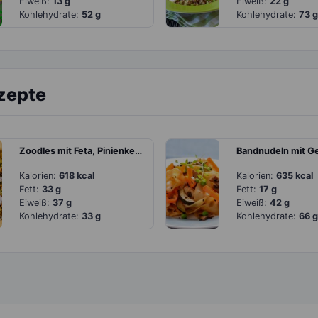
Eiweiß:
13 g
Eiweiß:
22 g
Kohlehydrate:
52 g
Kohlehydrate:
73 g
zepte
Zoodles mit Feta, Pinienkernen und Erbsen
Kalorien:
618 kcal
Kalorien:
635 kcal
Fett:
33 g
Fett:
17 g
Eiweiß:
37 g
Eiweiß:
42 g
Kohlehydrate:
33 g
Kohlehydrate:
66 g