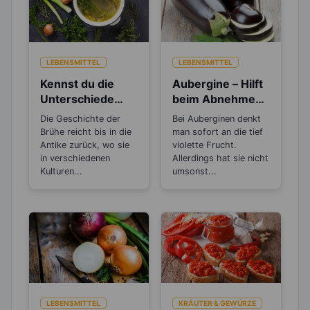
LEBENSMITTEL
LEBENSMITTEL
Kennst du die
Aubergine – Hilft
Unterschiede
beim Abnehmen,
zwischen Brühe,
bei Müdigkeit und
Die Geschichte der
Bei Auberginen denkt
Fond und
Stress
Brühe reicht bis in die
man sofort an die tief
Bouillon?
Antike zurück, wo sie
violette Frucht.
in verschiedenen
Allerdings hat sie nicht
Kulturen...
umsonst...
LEBENSMITTEL
KRÄUTER & GEWÜRZE