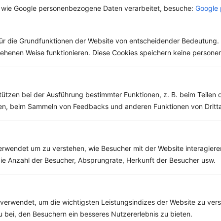
Sorten
Pfeffers ist die
 wie Google personenbezogene Daten verarbeitet, besuche:
Google 
Salz ist ein
Malabarküste in Indien.
lebenswichtiger Stoff
Dort ist auch das
und aus unserer Küche
Klima...
nicht mehr weg zu
ür die Grundfunktionen der Website von entscheidender Bedeutung. 
denken. Der...
esehenen Weise funktionieren. Diese Cookies speichern keine perso
tützen bei der Ausführung bestimmter Funktionen, z. B. beim Teilen 
Weitere Vegetarische Rezepte
men, beim Sammeln von Feedbacks und anderen Funktionen von Dritta
Chiasamen-Smoothie mit Banane, Mango und Spinat
rwendet um zu verstehen, wie Besucher mit der Website interagiere
ie Anzahl der Besucher, Absprungrate, Herkunft der Besucher usw.
‹
Kalorien:
506 kcal
›
Fett:
7 g
Eiweiß:
10 g
Kohlehydrate:
91 g
verwendet, um die wichtigsten Leistungsindizes der Website zu ver
zu bei, den Besuchern ein besseres Nutzererlebnis zu bieten.