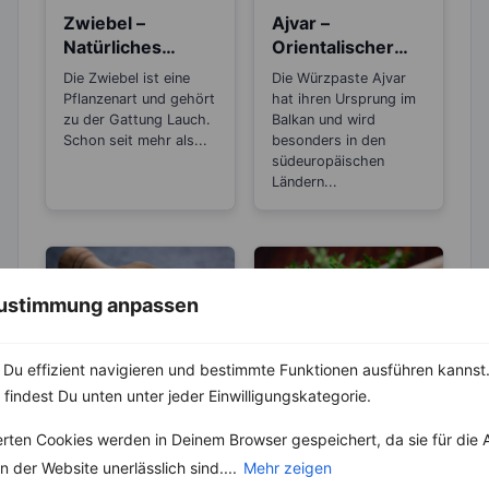
Zwiebel –
Ajvar –
Natürliches
Orientalischer
Antibiotikum und
Gemüsekaviar
Die Zwiebel ist eine
Die Würzpaste Ajvar
„Wunder“-
aus Paprika
Pflanzenart und gehört
hat ihren Ursprung im
Heilmittel
zu der Gattung Lauch.
Balkan und wird
Schon seit mehr als...
besonders in den
südeuropäischen
Ländern...
 Zustimmung anpassen
Du effizient navigieren und bestimmte Funktionen ausführen kannst. 
ABNEHMEN
KRÄUTER & GEWÜRZE
 findest Du unten unter jeder Einwilligungskategorie.
KRÄUTER & GEWÜRZE
Pfeffer- Die
erten Cookies werden in Deinem Browser gespeichert, da sie für die 
Unterschiede
Salz – Die
 der Website unerlässlich sind....
Mehr zeigen
zwischen den
Abnehmbremse
Die Heimat des echten