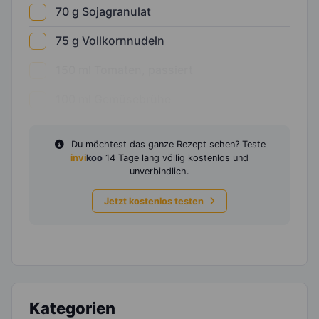
70
g
Sojagranulat
75
g
Vollkornnudeln
150
ml
Tomaten, passiert
100
ml
Gemüsebrühe
Du möchtest das ganze Rezept sehen? Teste
invi
koo
14 Tage lang völlig kostenlos und
unverbindlich.
Jetzt kostenlos testen
Kategorien