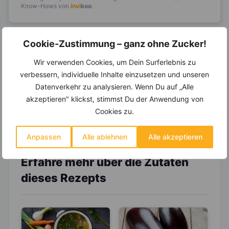
Know-Hows von
invi
koo
.
Cookie-Zustimmung – ganz ohne Zucker!
14.000 Rezepte, autom.
Wir verwenden Cookies, um Dein Surferlebnis zu
Wochenplaner,
dynamische
verbessern, individuelle Inhalte einzusetzen und unseren
Einkaufsliste und noch mehr?
Datenverkehr zu analysieren. Wenn Du auf „Alle
Entdecke die
invi
koo
-Mitgliedschaft und erhalte
akzeptieren" klickst, stimmst Du der Anwendung von
viele hilfreiche und zeitsparende Möglichkeiten,
um Deine Ernährung optimal zu gestalten.
Cookies zu.
Anpassen
Alle ablehnen
Alle akzeptieren
Erfahre mehr über die Zutaten
dieses Rezepts