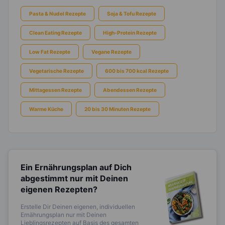
Pasta & Nudel Rezepte
Soja & Tofu Rezepte
Clean Eating Rezepte
High-Protein Rezepte
Low Fat Rezepte
Vegane Rezepte
Vegetarische Rezepte
600 bis 700 kcal Rezepte
Mittagessen Rezepte
Abendessen Rezepte
Warme Küche
20 bis 30 Minuten Rezepte
Ein Ernährungsplan auf Dich
abgestimmt
nur mit Deinen
eigenen Rezepten?
Erstelle Dir Deinen eigenen, individuellen
Ernährungsplan nur mit Deinen
Lieblingsrezepten auf Basis des gesamten