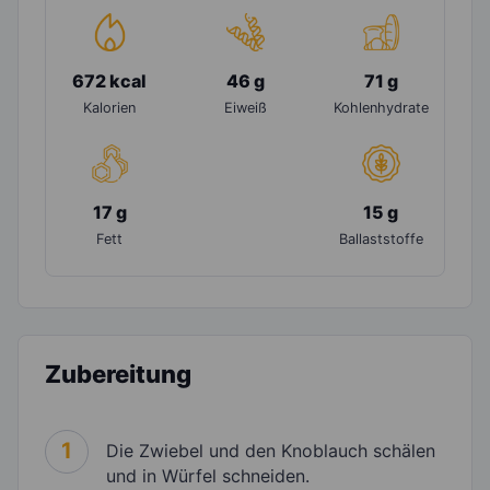
672 kcal
46 g
71 g
Kalorien
Eiweiß
Kohlenhydrate
17 g
15 g
Fett
Ballaststoffe
Zubereitung
1
Die Zwiebel und den Knoblauch schälen
und in Würfel schneiden.