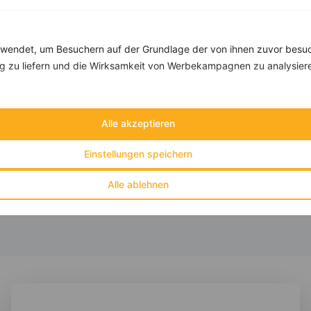
Rezepte mit 600 bis 700 kcal
Rezepte
endet, um Besuchern auf der Grundlage der von ihnen zuvor besuc
 zu liefern und die Wirksamkeit von Werbekampagnen zu analysier
Thunfisch-Frikadellen mit Salat
Alle akzeptieren
‹
Kalorien:
645 kcal
›
Fett:
26 g
Einstellungen speichern
Eiweiß:
66 g
Kohlehydrate:
28 g
Alle ablehnen