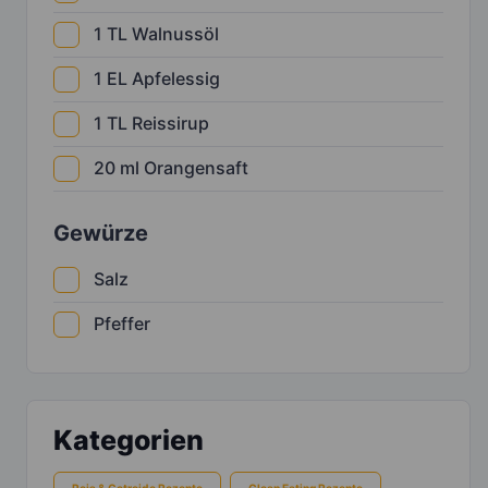
1
TL
Walnussöl
1
EL
Apfelessig
1
TL
Reissirup
20
ml
Orangensaft
Gewürze
Salz
Pfeffer
Kategorien
Reis & Getreide Rezepte
Clean Eating Rezepte