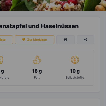
Granatapfel und Haselnüssen
iste
Zur Merkliste
 g
18 g
10 g
ydrate
Fett
Ballaststoffe