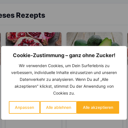
ieses Rezepts
Cookie-Zustimmung – ganz ohne Zucker!
Wir verwenden Cookies, um Dein Surferlebnis zu
verbessern, individuelle Inhalte einzusetzen und unseren
LEBENSMITTEL
LEBENSMITTEL
Datenverkehr zu analysieren. Wenn Du auf „Alle
Der Granatapfel –
Avocado – Gehört
akzeptieren" klickst, stimmst Du der Anwendung von
Ein wahrer
sie zu den Obst-
Cookies zu.
Jungbrunnen
oder
Der Granatapfel glänzt
Auch wenn es der
Gemüsesorten?
nicht nur durch sein
Geschmack nicht ganz
Anpassen
Alle ablehnen
Alle akzeptieren
Äußeres und inneres
vermuten lässt, handelt es
Aussehen, sondern auch
sich bei der Avocado...
durch seine...