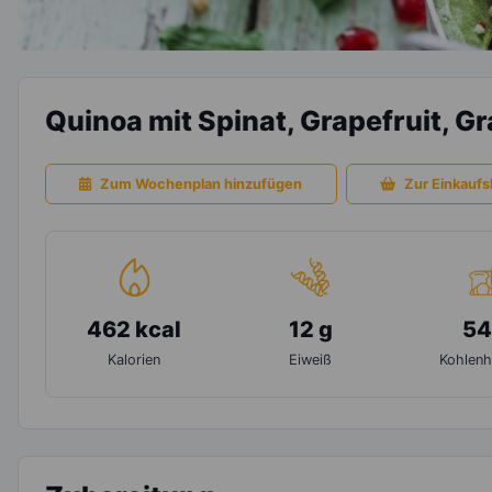
Quinoa mit Spinat, Grapefruit, 
Zum Wochenplan hinzufügen
Zur Einkaufsl
462 kcal
12 g
54
Kalorien
Eiweiß
Kohlenh