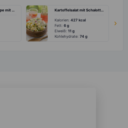
Weiße Bohnensuppe mit Kartoffeln und Gemüse
Kartoffelsalat mit Schalotte und Frühlingszwiebel
Kalorien:
427 kcal
›
Fett:
6 g
Eiweiß:
11 g
Kohlehydrate:
74 g