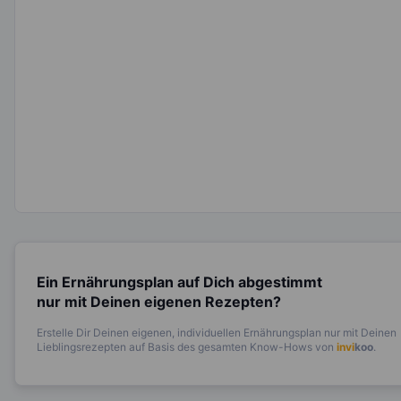
Ein Ernährungsplan auf Dich abgestimmt
nur mit Deinen eigenen Rezepten?
Erstelle Dir Deinen eigenen, individuellen Ernährungsplan nur mit Deinen
Lieblingsrezepten auf Basis des gesamten Know-Hows von
invi
koo
.