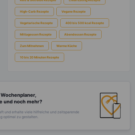
High-Carb Rezepte
Vegane Rezepte
Vegetarische Rezepte
400 bis 500 kcal Rezepte
Mittagessen Rezepte
Abendessen Rezepte
Zum Mitnehmen
Warme Küche
10 bis 20 Minuten Rezepte
 Wochenplaner,
te und noch mehr?
ft und erhalte viele hilfreiche und zeitsparende
 optimal zu gestalten.