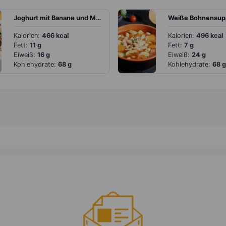
Joghurt mit Banane und Müsli
Kalorien:
466 kcal
Kalorien:
496 kcal
Fett:
11 g
Fett:
7 g
Eiweiß:
16 g
Eiweiß:
24 g
Kohlehydrate:
68 g
Kohlehydrate:
68 g