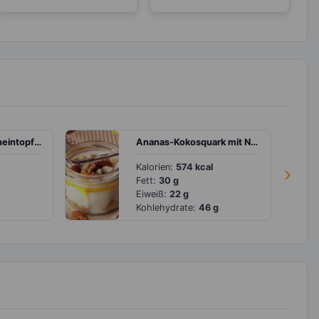
Türkischer Bohneneintopf mit Sojahack
Ananas-Kokosquark mit Nüssen
Kalorien:
574 kcal
›
Fett:
30 g
Eiweiß:
22 g
Kohlehydrate:
46 g