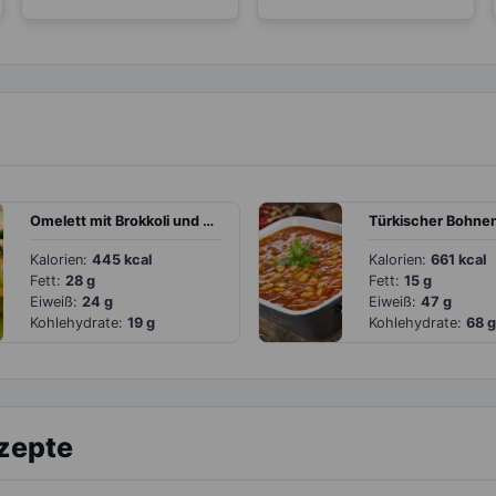
Omelett mit Brokkoli und Kartoffel
Kalorien:
445 kcal
Kalorien:
661 kcal
Fett:
28 g
Fett:
15 g
Eiweiß:
24 g
Eiweiß:
47 g
Kohlehydrate:
19 g
Kohlehydrate:
68 g
ezepte