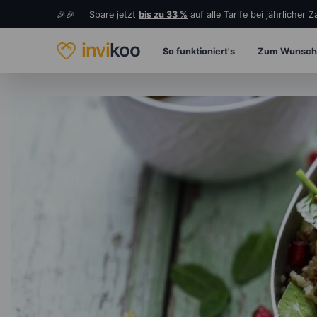
🎉🎉 Spare jetzt
bis zu 33 %
auf alle Tarife bei jährlicher 
invi
koo
So funktioniert's
Zum Wunsch