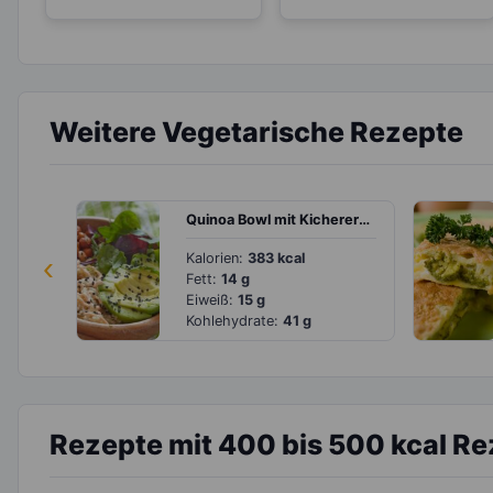
Weitere Vegetarische Rezepte
Quinoa Bowl mit Kichererbsen und Avocado
‹
Kalorien:
383 kcal
Fett:
14 g
Eiweiß:
15 g
Kohlehydrate:
41 g
Rezepte mit 400 bis 500 kcal R