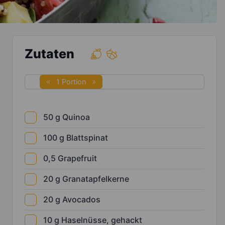
Zutaten
1 Portion
50
g
Quinoa
100
g
Blattspinat
0,5
Grapefruit
20
g
Granatapfelkerne
20
g
Avocados
10
g
Haselnüsse, gehackt