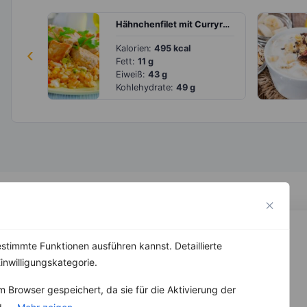
Hähnchenfilet mit Curryreis, Paprika und Erbsen
‹
Kalorien:
495 kcal
Fett:
11 g
Eiweiß:
43 g
Kohlehydrate:
49 g
stimmte Funktionen ausführen kannst. Detaillierte
inwilligungskategorie.
 Browser gespeichert, da sie für die Aktivierung der