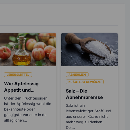
LEBENSMITTEL
ABNEHMEN
KRÄUTER & GEWÜRZE
Wie Apfelessig
Appetit und
Salz – Die
Heißhunger
Abnehmbremse
Unter den Fruchtessigen
ausbremst
ist der Apfelessig wohl die
Salz ist ein
bekannteste oder
lebenswichtiger Stoff und
gängigste Variante in der
aus unserer Küche nicht
alltäglichen...
mehr weg zu denken.
Der...